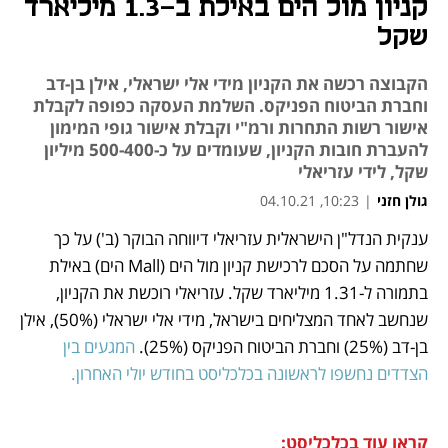
קניון מול הים באילת ב-1.3 מיליארד
שקל
הקבוצה רכשה את הקניון מידי אלי ישראלי, אילן בן-דב
וחברת הביטוח הפניקס. השלמת העסקה כפופה לקבלת
אישור רשות התחרות ורמ"י וקבלת אישור גופי המימון
להעברת חובות הקניון, שעומדים על כ-500-400 מיליון
שקל, לידי עזריאלי
גולן חזני
|
10:23, 04.10.21
מאמר קניות
ענקית הנדל"ן הישראלית עזריאלי דיווחה הבוקר (ב') על כך 
נפתח בכרטיסייה חדשה
נפתח בכרטיסייה חדשה
נפתח בכרטיסייה חדשה
שחתמה על הסכם לרכישת קניון מול הים (Mall הים) באילת 
בתמורה ל-1.31 מיליארד שקל. עזריאלי רוכשת את הקניון, 
שנחשב לאחד המצליחים בישראל, מידי אלי ישראלי (50%), אילן 
בן-דב (25%) וחברת הביטוח הפניקס (25%). 
המגעים בין 
הצדדים נחשפו לראשונה בכלכליסט בחודש יולי האחרון. 
קראו עוד בכלכליסט: