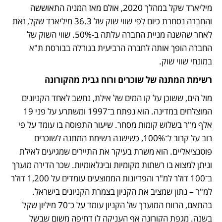
מיליארד שקל במהלך 2020, אולם מאז המניה התאוששה 
והחברה נסחרת כיום לפי שווי שוק של 36.3 מיליארד שקל, זאת 
לאחר שהשנה מניית החברה עלתה ב-50%. שווי השוק של 
החברה הופך אותה לחברה הרביעית בגודלה בבורסת ת"א 
במונחי שווי שוק. 
רשימת המתנה של שוכרים ורוח גבית מהקורונה
מול הים, ששוכן על קו המים של אילת, נחשב לאחד הקניונים 
המוצלחים במדינה. הוא נפתח ב־1997 ומשתרע על פני 19 
אלף מ"ר בשלוש קומות מסחר. שיעור התפוסה בו עומד על פי 
רוב על קרוב ל־100%, כשישנה רשימת המתנה לשוכרים 
פוטנציאליים. הוא משרת בעיקר את התיירים שמגיעים לאילת 
וניתן למצוא בו רשתות מקומיות ובינלאומיות. שכר הדירה מוערך 
ב־100 דולר למ"ר והפדיונות הממוצעים עומדים על 1,200 דולר 
למ"ר – נתון שמציב את הקניון בצמרת הקניונים בישראל. 
בהתאם, הרווח המוערך של הקניון עומד על כ־70 מיליון שקל 
בשנה. מגפת הקורונה אף העניקה לו דחיפה משום שבשל 