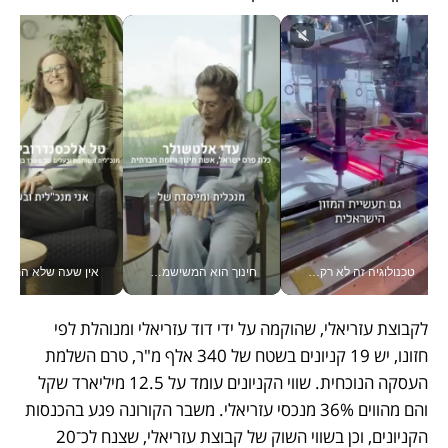
טכנולוגיה זה לא רק בהייטק: גם תעשיית המזון הישראלית מאמצת כלי AI, אוטומציה וניתוח דאטה בזמן אמת
חינוך הוא המשישמה של החיים שלי - V
אין שעה שלא התעסקתי במשבר - טל אלכסנדרוביץ’ שגב מנהלת משברים
לקבוצת עזריאלי, שהוקמה על ידי דוד עזריאלי ומנוהלת לפי 
חזונו, יש 19 קניונים בשטח של 340 אלף מ"ר, טרם השלמת 
העסקה הנוכחית. שווי הקניונים עומד על 12.5 מיליארד שקל 
והם מהווים 36% מנכסי עזריאלי. משבר הקורונה פגע בהכנסות 
הקניונים, וכן בשווי השוק של קבוצת עזריאלי, שצנח לכ־20 