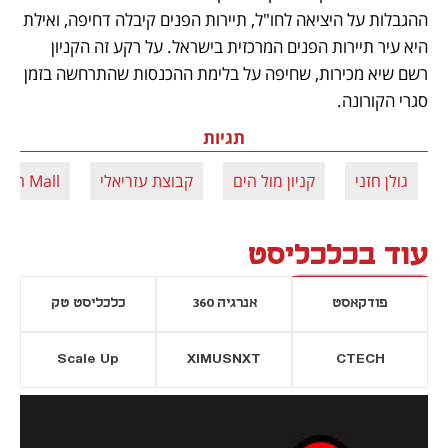
ההגבלות על היציאה לחו"ל, תיירות הפנים קיבלה דחיפה, ואילת 
היא עיר תיירות הפנים המרכזית בישראל. על רקע זה הקניון 
רשם שיא מכירות, שחיפה על בלימת ההכנסות שהתרחשה בזמן 
סגרי הקורונה.  
תגיות
גולן חזני
קניון מול הים
קבוצת עזריאלי
Mall הים
עוד בכלכליסט
פודקאסט
אנרגיה 360
כלכליסט טק
Scale Up
XIMUSNXT
CTECH
יסייה חדשה
נפתח בכרטיסייה חדשה