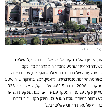
(
צילום: חן לבון
)
את הקניון האילתי הקים אלי ישראלי. בן־דב - בעל השליטה 
לשעבר בפרטנר שהגיע להסדר חוב בחברת סקיילקס 
שבאמצעותה שלט בחברת הסלולר – והפניקס, שכיום מצויה 
בשליטת הקרנות סנטרברידג' וגלאטין, רכשו בחלוקה שווה 50% 
מהקניון ב־2006 תמורת 462.5 מיליון שקל, ולפי שווי של 925 
מיליון שקל. על פניו, העסקה עם עזריאלי כעת משקפת תשואה 
לא גבוהה במיוחד, אולם מאז 2006 חילק הקניון דיבידנדים 
בהיקף של מאות מיליוני שקלים לבעליו.