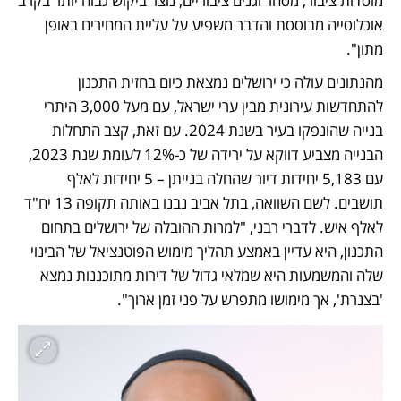
מוסדות ציבור, מסחר וגנים ציבוריים, נוצר ביקוש גבוה יותר בקרב 
אוכלוסייה מבוססת והדבר משפיע על עליית המחירים באופן 
מתון".
מהנתונים עולה כי ירושלים נמצאת כיום בחזית התכנון 
להתחדשות עירונית מבין ערי ישראל, עם מעל 3,000 היתרי 
בנייה שהונפקו בעיר בשנת 2024. עם זאת, קצב התחלות 
הבנייה מצביע דווקא על ירידה של כ-12% לעומת שנת 2023, 
עם 5,183 יחידות דיור שהחלה בנייתן – 5 יחידות לאלף 
תושבים. לשם השוואה, בתל אביב נבנו באותה תקופה 13 יח"ד 
לאלף איש. לדברי רבני, "למרות ההובלה של ירושלים בתחום 
התכנון, היא עדיין באמצע תהליך מימוש הפוטנציאל של הבינוי 
שלה והמשמעות היא שמלאי גדול של דירות מתוכננות נמצא 
'בצנרת', אך מימושו מתפרש על פני זמן ארוך".