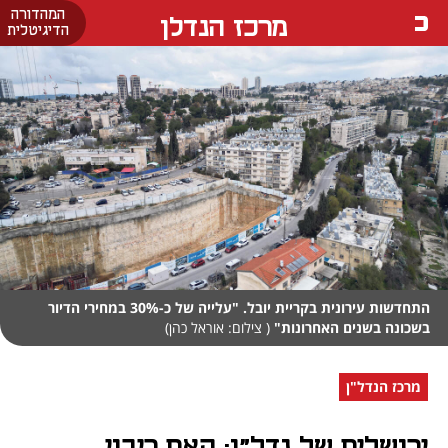
המהדורה
מרכז הנדלן
הדיגיטלית
התחדשות עירונית בקריית יובל. "עלייה של כ-30% במחירי הדיור
בשכונה בשנים האחרונות"
( צילום: אוראל כהן)
מרכז הנדל"ן
ירושלים של נדל"ן: האם ריבוי