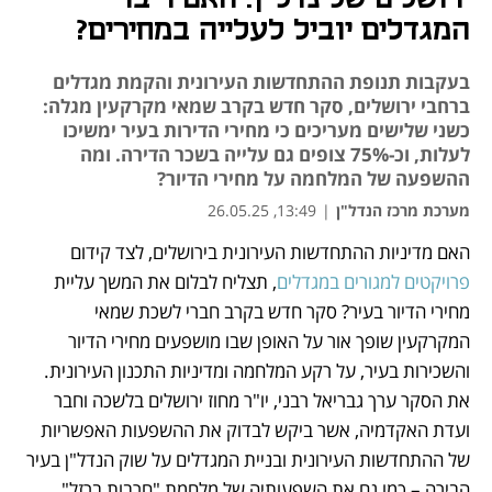
המגדלים יוביל לעלייה במחירים?
בעקבות תנופת ההתחדשות העירונית והקמת מגדלים
ברחבי ירושלים, סקר חדש בקרב שמאי מקרקעין מגלה:
כשני שלישים מעריכים כי מחירי הדירות בעיר ימשיכו
לעלות, וכ-75% צופים גם עלייה בשכר הדירה. ומה
ההשפעה של המלחמה על מחירי הדיור?
מערכת מרכז הנדל"ן
|
13:49, 26.05.25
האם מדיניות ההתחדשות העירונית בירושלים, לצד קידום 
נפתח בכרטיסייה חדשה
פרויקטים למגורים במגדלים
, תצליח לבלום את המשך עליית 
מחירי הדיור בעיר? סקר חדש בקרב חברי לשכת שמאי 
המקרקעין שופך אור על האופן שבו מושפעים מחירי הדיור 
והשכירות בעיר, על רקע המלחמה ומדיניות התכנון העירונית. 
את הסקר ערך גבריאל רבני, יו"ר מחוז ירושלים בלשכה וחבר 
ועדת האקדמיה, אשר ביקש לבדוק את ההשפעות האפשריות 
של ההתחדשות העירונית ובניית המגדלים על שוק הנדל"ן בעיר 
הבירה – כמו גם את השפעותיה של מלחמת "חרבות ברזל".