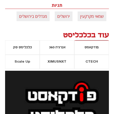
תגיות
שמאי מקרקעין
ירושלים
מגדלים בירושלים
עוד בכלכליסט
פודקאסט
אנרגיה 360
כלכליסט טק
Scale Up
XIMUSNXT
CTECH
יסייה חדשה
נפתח בכרטיסייה חדשה