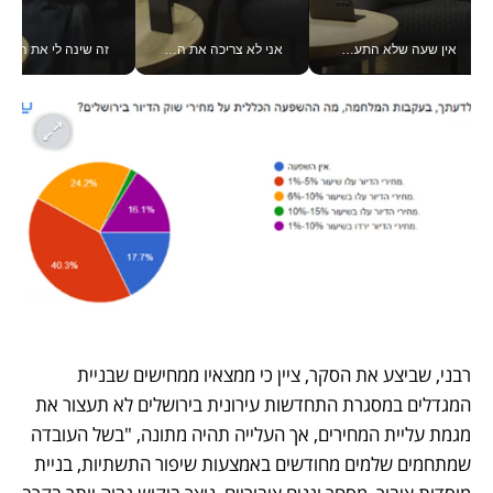
אין שעה שלא התעסקתי במשבר - טל אלכסנדרוביץ’ שגב מנהלת משברים תקשורתיים מכל מקום עם ה- Galaxy Z Fold8 Ultra שלה_v
אני לא צריכה את המשרד: רונית שרעבי-חדד מנהלת ארגון של 30000 עובדים מכל מקום_v
זה שינה לי את החיים: 
רבני, שביצע את הסקר, ציין כי ממצאיו ממחישים שבניית 
המגדלים במסגרת התחדשות עירונית בירושלים לא תעצור את 
מגמת עליית המחירים, אך העלייה תהיה מתונה, "בשל העובדה 
שמתחמים שלמים מחודשים באמצעות שיפור התשתיות, בניית 