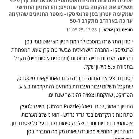
יצרנית פתרונות החניה האוטומטיים שבשליטת קרן פימי
תשלים את ההקמה בתוך שנתיים; זהו החניון החמישי
שמקימה יוטרון בסן פרנסיסקו - מספר החניונים שהקימה
עד כה בארה"ב מתקרב ל-50
חופית כהן אולאי
|
13:28, 11.05.25
יוטרון התקשרה בהסכם להקמת חניון חצי אוטונומי בסן 
פרנסיסקו - החברה הישראלית שבשליטת קרן פימי, המפתחת 
ומקימה מערכות חנייה רובוטיות (ומחסנים אוטונומיים) תקבל 
בתמורה 5.5 מיליון שקל. 
יוטרון תבצע את החוזה החברה הבת האמריקאית סיסטמס, 
שתקבל תשלום עבור העבודות בהתאם להתקדמות ביצוע 
הפרויקט, שהקמתו צפויה להימשך שנתיים.
החניון האמור, יוטרון פאזל (Utron Puzzle)  מיועד לספק 
פתרונות מתקדמים בכל גודל נדרש - הוא משלב מערכות 
אוטומטיות וידניות וחניה של מקסימום רכבים על כל שטח נתון. 
זהו החניון החמישי מסוג זה שאותו מקימה החברה בסן 