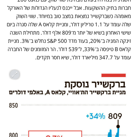
חברות בתיק ההשקעות. אבל ייכנס לנעליו הגדולות של האורקל 
מאומהה כשברקשייר נמצאת במצב טוב במיוחד. שווי השוק 
שלה עומד על 1.1 טריליון דולר, ומניית קלאס A שלה סגרה ביום 
שישי האחרון בשיא של יותר מ־809 אלף דולר. מתחילת השנה 
זינקה המניה ב־20%, בעוד מדד S&P 500 נחלש ב־3%. מניית 
קלאס B טיפסה ב־33%, ל־539 דולר. הר המזומנים של החברה 
עומד על 347.7 מיליארד דולר, שיא חסר תקדים.