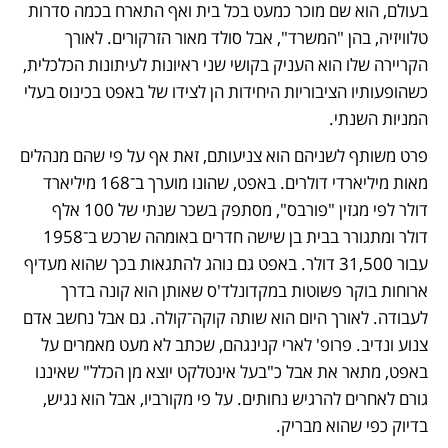
בעולם, הוא שם מוכר כמעט בכל בית ואף התארח בכמה סדרות 
טלוויזיה, בהן "המשרד", אבל סולד מאור הזרקורים. לאורך 
הקריירה שלו הוא העניק בקושי שני ראיונות לעיתונות הכלכלית, 
כשהופעותיו הציבוריות היחידות הן לצידו של באפט בכינוס בעלי 
המניות השנתי. 
פרט משותף לשניהם הוא צניעותם, זאת אף על פי שהם מנהלים 
מאות מיליארדי דולרים. באפט, שהונו מוערך ב־168 מיליארד 
דולר לפי מגזין "פורבס", מסתפק בשכר שנתי של 100 אלף 
דולר ומתגורר בבית בן שישה חדרים באומהה שרכש ב־1958 
עבור 31,500 דולר. באפט גם נוהג להתגאות בכך שהוא מעדיף 
ארוחות בוקר פשוטות במקדונלד'ס שאותן הוא קונה בדרך 
לעבודה. לאורך היום הוא שותה קוקה־קולה. גם אבל נחשב אדם 
צנוע ונדיב. פרופ' לארי קנינגהם, שכתב לא מעט מאמרים על 
באפט, מתאר את אבל כ"בעל אינטלקט יוצא מן הכלל" שאיננו 
גורם לאחרים להרגיש נחותים. על פי מקורביו, אבל הוא נגיש, 
בדיוק כפי שהוא מבריק.