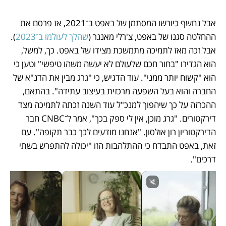
אבל נחשף כיורשו המסתמן של באפט ב־2021, אז פרסם את 
ההחלטה סגנו של באפט, צ'רלי מאנגר (
שהלך לעולמו ב־2023
). 
אבל זכה מאז לתמיכה מתמשכת מצידו של באפט. כך, למשל, 
הוא הגדירו "בחור חכם שלעולם לא יעשה משהו טיפשי" וטען כי 
הוא "קשוח יותר ממני". עוד הדגיש, כי "גרג מבין את הדנ"א של 
החברה והוא בעל השפעה מרכזית בעיצוב עתידה". בהתאם, 
ההכרזה על כך שיהפוך למנכ"ל עוד השנה זכתה לתמיכה מצד 
דירקטורים. "גרג מוכן, אין לי ספק בכך", אמר ל־CNBC חבר 
הדירקטוריון רון אולסון. "אנחנו מודעים לכך כבר תקופה". עם 
זאת, באפט התבדח כי ההתלהבות הזו "יכולה להתפרש בשתי 
דרכים". 