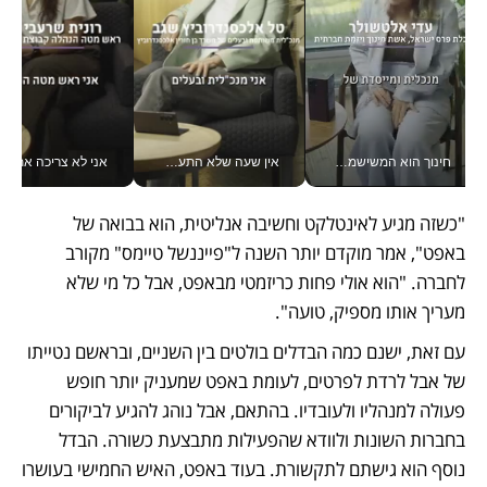
חינוך הוא המשישמה של החיים שלי - V
אין שעה שלא התעסקתי במשבר - טל אלכסנדרוביץ’ שגב מנהלת משברים תקשורתיים מכל מקום עם ה- Galaxy Z Fold8 Ultra שלה_v
אני לא צריכה את המשרד:
"כשזה מגיע לאינטלקט וחשיבה אנליטית, הוא בבואה של 
באפט", אמר מוקדם יותר השנה ל"פייננשל טיימס" מקורב 
לחברה. "הוא אולי פחות כריזמטי מבאפט, אבל כל מי שלא 
מעריך אותו מספיק, טועה".
עם זאת, ישנם כמה הבדלים בולטים בין השניים, ובראשם נטייתו 
של אבל לרדת לפרטים, לעומת באפט שמעניק יותר חופש 
פעולה למנהליו ולעובדיו. בהתאם, אבל נוהג להגיע לביקורים 
בחברות השונות ולוודא שהפעילות מתבצעת כשורה. הבדל 
נוסף הוא גישתם לתקשורת. בעוד באפט, האיש החמישי בעושרו 