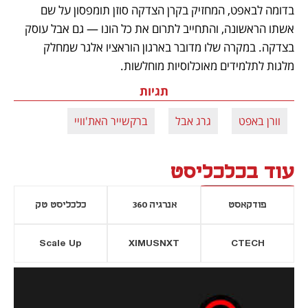
בדומה לבאפט, המחזיק בקרן הצדקה סוזן תומפסון על שם 
אשתו הראשונה, והתחייב לתרום את כל הונו — גם אבל עוסק 
בצדקה. במקרה שלו מדובר בארגון הוראציו אלגר שמחלק 
מלגות לתלמידים מאוכלוסיות מוחלשות. 
תגיות
וורן באפט
גרג אבל
ברקשייר האת'וויי
עוד בכלכליסט
פודקאסט
אנרגיה 360
כלכליסט טק
Scale Up
XIMUSNXT
CTECH
יסייה חדשה
נפתח בכרטיסייה חדשה