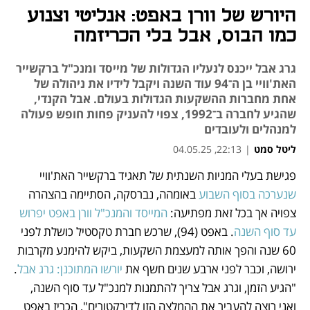
היורש של וורן באפט: אנליטי וצנוע
כמו הבוס, אבל בלי הכריזמה
גרג אבל ייכנס לנעליו הגדולות של מייסד ומנכ"ל ברקשייר
האת'וויי בן ה־94 עוד השנה ויקבל לידיו את ניהולה של
אחת מחברות ההשקעות הגדולות בעולם. אבל הקנדי,
שהגיע לחברה ב־1992, צפוי להעניק פחות חופש פעולה
למנהלים ולעובדים
ליטל סמט
|
22:13, 04.05.25
פגישת בעלי המניות השנתית של תאגיד ברקשייר האת'וויי 
נפתח בכרטיסייה חדשה
נפתח בכרטיסייה חדשה
נפתח בכרטיסייה חדשה
נפתח בכרטיסייה חדשה
שנערכה בסוף השבוע
 באומהה, נברסקה, הסתיימה בהצהרה 
צפויה אך בכל זאת מפתיעה: 
המייסד והמנכ"ל וורן באפט יפרוש 
עד סוף השנה
. באפט (94), שרכש חברת טקסטיל כושלת לפני 
60 שנה והפך אותה למעצמת השקעות, ביקש להימנע מקרבות 
ירושה, וכבר לפני ארבע שנים חשף את 
יורשו המתוכנן: גרג אבל
. 
"הגיע הזמן, וגרג אבל צריך להתמנות למנכ"ל עד סוף השנה, 
ואני רוצה להעביר את ההמלצה הזו לדירקטורים", הכריז באפט 