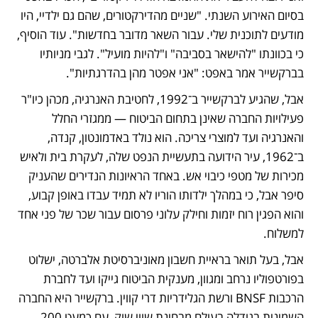
בסיום האירוע השנתי. "שניים מהדירקטורים, שהם גם ילדיי, היו 
מודעים לתוכנית שלי. עבור השאר מדובר בחדשות". עוד הוסיף, 
כי בכוונתו "להישאר בסביבה" ו"להיות מועיל". לגבי מניותיו 
בברקשייר אמר באפט: "אני אפטר מהן בהדרגתיות". 
אבל, שהגיע לברקשייר ב־1992, לחטיבת האנרגיה, מכהן כיו"ר 
פעילויות החברה שאינן בתחום הביטוח — ממגזרי החלל 
והאנרגיה ועד למוצרי צריכה. הוא נולד באדמונטון, קנדה, 
ב־1962, עיר הידועה בתעשיית הנפט שלה, לעקרת בית ולאיש 
מכירות של מטפי כיבוי אש. באחד הראיונות הנדירים שהעניק 
סיפר אבל, כי במהלך ילדותו הוריו לא תמיד עבדו באופן קבוע, 
והוא הפגין רוח יזמות וחילק עלוני פרסום עבור שכר של פני אחד 
למשלוח. 
אבל, בעל תואר בראיית חשבון מאוניברסיטת אלברטה, ישלוט 
בפורטפוליו נרחב ומגוון, מענקית הביטוח גייקו ועד לחברת 
הרכבות BNSF ורשת הגלידריות דרי קווין. ברקשייר היא החברה 
השמינית בגודלה בעולם מבחינת שווי שוק, עם כמעט 200 