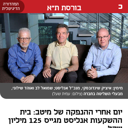
המהדורה
בורסת ת"א
הדיגיטלית
מימין: איציק שינדובסקי, מנכ"ל אנליסט; שמואל לב ואוהד שילוני,
מבעלי השליטה בחברה
(צילום: עמית שעל)
יום אחרי ההנפקה של מיטב: בית
ההשקעות אנליסט מגייס 125 מיליון