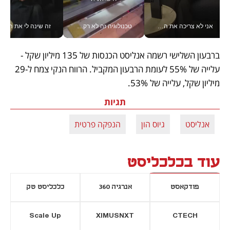
אני לא צריכה את המשרד: רונית שרעבי-חדד מנהלת ארגון של 30000 עובדים מכל מקום_v
טכנולוגיה זה לא רק בהייטק: גם תעשיית המזון הישראלית מאמצת כלי AI, אוטומציה וניתוח דאטה בזמן אמת
זה שינה לי את החיים: 
ברבעון השלישי רשמה אנליסט הכנסות של 135 מיליון שקל - 
עלייה של 55% לעומת הרבעון המקביל. הרווח הנקי צמח ל-29 
מיליון שקל, עלייה של 53%.
תגיות
אנליסט
גיוס הון
הנפקה פרטית
עוד בכלכליסט
פודקאסט
אנרגיה 360
כלכליסט טק
Scale Up
XIMUSNXT
CTECH