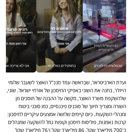
טכנולוגיה זה לא רק בהייטק: גם תעשיית המזון הישראלית מאמצת כלי AI, אוטומציה וניתוח דאטה בזמן אמת
בתפקידים כאלה אי אפשר לחכות: אושרת לוי מניעה השקעות ענק מהטלפון_v
אני לא צריכה את המשרד:
ועדת הארביטראז', שבראשה עמד מנכ"ל האוצר לשעבר שלומי 
הייזלר, בחנה את השוני באפיקי החיסכון של אזרחי ישראל. שוני, 
שלהשקפת משרד האוצר, מקשה על ההבנה של חוסכים מן 
השורה ומצריך תיווך של סוכנים פיננסיים, כמו סוכני ביטוח 
ומנהלי השקעות. כיום קיימים שלושה אמצעים עיקריים לחיסכון: 
קרנות נאמנות, פוליסות חיסכון וקופות גמל להשקעה שמנהלים 
כ־700 מיליארד שקל, 86 מיליארד שקל ו־76 מיליארד שקל 