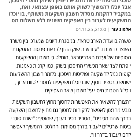
סוכני הביטוח יידרשו להוציא רישיון לשיווק מוצרי חיסכון,
אבל יוכלו להמשיך לשווק אותם באופן עצמאי. זאת,
במקביל להקמת מסלול חשבון השקעות משותף, בו יוכלו
המשקיעים לעבור בין האפיקים השונים ללא תשלום מס
אלמוג עזר
|
21:00, 04.11.25
פשרה בוועדת הארביטראז'. במסגרת דיונים שנערכו בין משרד 
האוצר לרשות ני"ע ורשות שוק ההון לקראת פרסום המסקנות 
הסופיות של ועדת הארביטראז', הוחלט כי חשבון ההשקעות 
ייפתח לצד שאר מכשירי החיסכון בשוק, כמו קרנות נאמנות, 
קופות גמל להשקעה ופוליסות חיסכון. כלומר חשבון ההשקעות 
ישמש כמכשיר נוסף, שבו יוכלו משקיעים לחסוך לטווח ארוך, 
ויכלול הטבות מיסוי על חשבון שאר האפיקים. 
"הצורך להשאיר את האפשרות לחסוך מחוץ לחשבון השקעות 
נובע מהרצון לאפשר ללקוחות לחסוך גם מחוץ לחשבון השקעה 
בדרך שהם מכירים", הסביר בכיר בענף, שהוסיף: "ישנם סוכני 
ביטוח שרגילים לעבוד בדרך מסוימת והחלטנו להמשיך לאפשר 
להם לעבוד בדרך זו".  