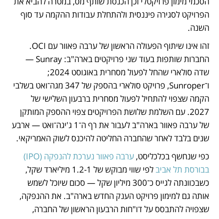
הסכמי מימון פרויקטלי וכן הכנסת שותף מס, במטרה להביא את 
הפרויקט לסגירה פיננסית ולהתחלת עבודות ההקמה עד סוף 
השנה.
זהו אינו שיתוף הפעולה הראשון של ערבה פאוור עם OCI. 
החברות שותפות בעוד שני פרויקטים בארה"ב: Sunray — 
שדה סולארי שהחל לפעול מסחרית באוגוסט 2024; 
ו־Sunroper, פרויקט סולארי בהספק של 347 מגה־ואט בשלבי 
הקמה שצפוי להתחיל לפעול מסחרית ברבעון השלישי של 
2027. עם השלמת שלושת הפרויקטים צפוי ההספק המותקן 
של ערבה פאוור בארה"ב לעבור את רף ה־1 ג'יגה־ואט — ארבע 
שנים בלבד לאחר שהחברה החליטה להיכנס לשוק האמריקאי.
כפי שנחשף בכלכליסט, 
ערבה פאוור נערכת להנפקה (IPO) 
בבורסת תל אביב 
לפי שווי מבוקש של 1.2-1 מיליארד שקל, 
כשבכוונתה לגייס כ־300 מיליון שקל — סכום שיוכל לשמש 
אותה גם למימון פרויקט הענק החדש בארה"ב. את ההנפקה, 
שצפויה להתבסס על דו"חות הרבעון הראשון של החברה, 