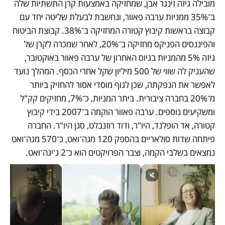
מובילה גיזה זינגר אבן, שמחזיקה באמצעות קרן התשתיות שלה 
ב־35% ממניות ערבה פאוור, ונחשבת לבעלת שליטה יחד עם 
קבוצה בראשות קיבוץ קטורה המחזיקה ב־38%. קבוצת הביטוח 
והפיננסים הפניקס מחזיקה ב־20%, לאחר שמכרה לקרן של 
גיזה 5% מהמניות בגיוס האחרון של ערבה פאוור באוקטובר, 
שהעניק לה שווי של 500 מיליון שקל אחרי הכסף. המהלך נועד 
לאפשר את הנפקתה, שכן לגוף מוסדי אסור להחזיק ביותר 
מ־20% בחברה ציבורית. ביתר המניות, כ־7%, מחזיקים קק"ל 
ומשקיעים נוספים. ערבה פאוור הוקמה ב־2007 בידי קיבוץ 
קטורה, אד הופלנד, היו"ר, ודוד רוזנבלט, סגן היו"ר. החברה 
פיתחה שדות סולאריים בהספק 120 מגה־ואט, כ־570 מגה־ואט 
נמצאים בשלבי הקמה, וצבר הפרויקטים הוא כ־2 ג'יגה־ואט.