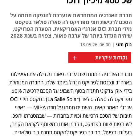
של 400 מיליון דולר
חברת האנרגיה המתחדשת שנערכת להנפקה חתמה על
הסכם לרכישת חצי מפרויקט לה סאלה סולאר בטקסס
מידי חברת OCI אנרג'י האמריקאית. הפעלת הפרויקט,
שיהיה הגדול ביותר של ערבה פאוור, צפויה בשנת 2028
גולן חזני
|
06:00, 18.05.26
+
נקודות עיקריות
חברת האנרגיה המתחדשת ערבה פאוור מגדילה את הפעילות 
נפתח בכרטיסייה חדשה
בארה"ב ונכנסת לפרויקט הגדול ביותר שלה. החברה המנוהלת 
בידי אילן צדקוני חתמה בסוף השבוע על הסכם לרכישת 50% 
מפרויקט לה סאלה סולאר (La Salle Solar) בטקסס מידי OCI 
אנרג'י האמריקאית. השתיים חתמו על חוזה MIPA — ראשי 
תיבות של הסכם לרכישת זכויות בחברות — שבמסגרתו יהפכו 
לשותפות שוות בפרויקט, ויקדמו אותו במשותף לקראת הקמה, 
בעלות ותפעול. מדובר בפרויקט להקמת תחנת כוח סולארית 