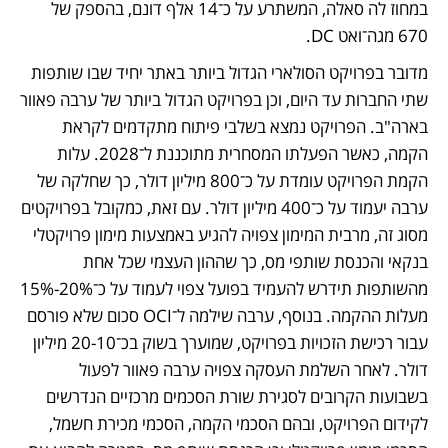
במחוז לה סאלה, המשתרע על כ־14 אלף דונם, בהספק של 
670 מגה־ואט DC. 
מדובר בפרויקט הסולארי הגדול ביותר באתר יחיד שבו שותפות 
שתי החברות עד היום, וכן בפרויקט הגדול ביותר של ערבה פאוור 
בארה"ב. הפרויקט נמצא בשלבי פיתוח מתקדמים לקראת 
הקמה, כאשר הפעלתו המסחרית מתוכננת ל־2028. עלות 
הקמת הפרויקט עומדת על כ־800 מיליון דולר, כך שחלקה של 
ערבה יעמוד על כ־400 מיליון דולר. עם זאת, כמקובל בפרויקטים 
מסוג זה, מרבית המימון צפויה להגיע באמצעות מימון פרויקטלי 
בנקאי והכנסת שותפי מס, כך שההון העצמי שכל אחת 
מהשותפות תידרש להעמיד בפועל צפוי לעמוד על כ־20%-15% 
מעלות ההקמה. בנוסף, ערבה שילמה ל־OCI סכום שלא פורסם 
עבור רכישת הזכויות בפרויקט, שמוערך בשוק בכ־20-10 מיליון 
דולר. לאחר השלמת העסקה צפויה ערבה פאוור לפעול 
בשבועות הקרובים לסגירת שורת הסכמים מרכזיים הנדרשים 
לקידום הפרויקט, ובהם הסכמי הקמה, הסכמי מכירת חשמל, 