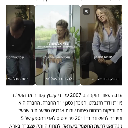
בתפקידים כאלה אי אפשר לחכות: אושרת לוי מניעה השקעות ענק מהטלפון_v
כלכליסט דיגיטל "חינוך הוא המשימה של החיים שלי"_v
בתור מנכל אני מקבל מאות הח
ערבה פאוור הוקמה ב־2007 על ידי קיבוץ קטורה אד הופלנד 
(יו"ר) ודוד רוזנבלט, המכהן כסגן יו"ר החברה. החברה היא 
מהוותיקות בתחום פיתוח שדות אנרגיה סולארית בישראל 
וחיברה לראשונה ב־2011 פרויקט סולארי בהספק של 5 
מגה־ואט לרשת החשמל בישראל. למרות הוותק שצברה בארץ, 