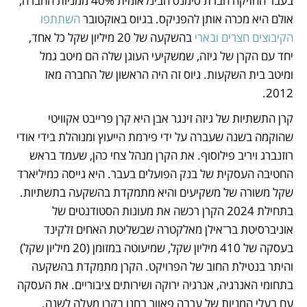
בעבר החזיקה חברת סימנס הבינלאומית 40% ממניות החברה, 
אולם היא מכרה אותן להפניקס. בגיוס באוקטובר 
השתתפו 
הקיבוצים חצרים ובארי
 בהשקעה של 20 מיליון שקל כל אחד, 
יחד עם הקרן של גיזה, שמשקיעי העוגן שלה הם מיטב גמל 
ומיטב בית השקעות. גיוס זה היה הראשון של החברה מאז 
2012.
קרן התשתיות של גיזה זינגר אבן היא קרן פרייבט אקוויטי 
שהוקמה בשנה שעברה על ידי פירמת הייעוץ ומנוהלת בידי אודי 
רוזנברג ויריב פילוסוף. את הקרן מנהל צחי כהן, שעמד בראש 
החטיבה העסקית של בנק הפועלים בעבר. היא גייסה כמיליארד 
שקל משורה של משקיעים והיא מתמקדת בהשקעה בתשתיות. 
בתחילת 2024 הקרן רכשה את מעונות הסטודנטים של 
אוניברסיטת בר־אילן מאלקטרה שבשליטת האחים זלקינד 
בעסקה של 410 מיליון שקל, שמיעוטה במזומן (20 מיליון שקל) 
והיתר בנטילת החוב של הפרויקט. הקרן מתמקדת בהשקעה 
בתחומי האנרגיה, אנרגיה ירוקה ושירותים ציבוריים. את העסקה 
עם בעלי המניות של ערבה פאוור בחנו בקרן מעלה לשנה. 