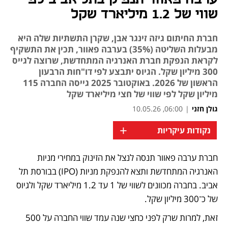
שווי של 1.2 מיליארד שקל
חברת החיתום גיזה זינגר אבן, שקרן התשתיות שלה היא
מבעלות השליטה (35%) בערבה פאוור, תכין את התשקיף
לקראת הנפקת חברת האנרגיה המתחדשת, שרוצה לגייס
300 מיליון שקל. הגיוס יתבצע לפי דו"חות הרבעון
הראשון של 2026. באוקטובר 2025 גייסה החברה 115
מיליון שקל לפי שווי של חצי מיליארד שקל
גולן חזני
|
06:00, 10.05.26
+
נקודות עיקריות
חברת ערבה פאוור תנסה לנצל את הזינוק במחירי מניות 
נפתח בכרטיסייה חדשה
נפתח בכרטיסייה חדשה
האנרגיה המתחדשת ותצא להנפקת מניות (IPO) בבורסת תל 
אביב. בחברה מכוונים לשווי של 1 עד 1.2 מיליארד שקל ולגיוס 
של כ־300 מיליון שקל.
זאת, למרות שרק לפני כחצי שנה עמד שווי החברה על 500 