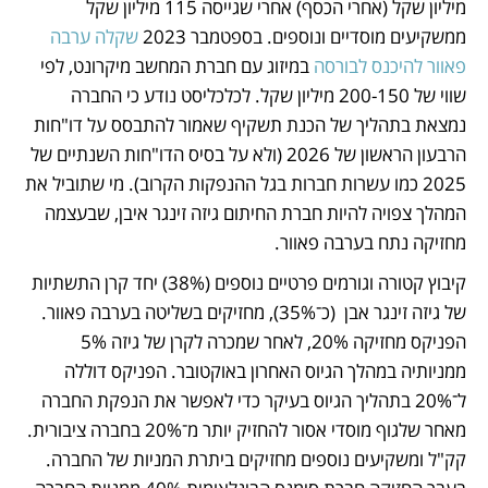
מיליון שקל (אחרי הכסף) אחרי שגייסה 115 מיליון שקל 
ממשקיעים מוסדיים ונוספים. בספטמבר 2023 
שקלה ערבה 
פאוור להיכנס לבורסה
 במיזוג עם חברת המחשב מיקרונט, לפי 
שווי של 150‑200 מיליון שקל. לכלכליסט נודע כי החברה 
נמצאת בתהליך של הכנת תשקיף שאמור להתבסס על דו"חות 
הרבעון הראשון של 2026 (ולא על בסיס הדו"חות השנתיים של 
2025 כמו עשרות חברות בגל ההנפקות הקרוב). מי שתוביל את 
המהלך צפויה להיות חברת החיתום גיזה זינגר איבן, שבעצמה 
מחזיקה נתח בערבה פאוור.
קיבוץ קטורה וגורמים פרטיים נוספים (38%) יחד קרן התשתיות 
של גיזה זינגר אבן  (כ־35%), מחזיקים בשליטה בערבה פאוור. 
הפניקס מחזיקה 20%, לאחר שמכרה לקרן של גיזה 5% 
ממניותיה במהלך הגיוס האחרון באוקטובר. הפניקס דוללה 
ל־20% בתהליך הגיוס בעיקר כדי לאפשר את הנפקת החברה 
מאחר שלגוף מוסדי אסור להחזיק יותר מ־20% בחברה ציבורית. 
קק"ל ומשקיעים נוספים מחזיקים ביתרת המניות של החברה. 