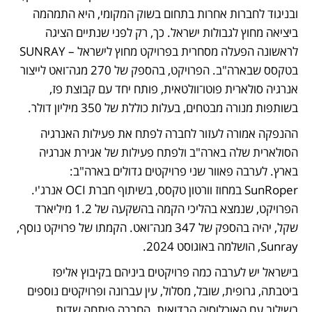
ובניגוד לחברות אחרות בתחום בשוק המקומי, היא התמהמה 
ביציאה מחוץ לגבולות ישראל. כך, רק לפני שנתיים הציגה 
לראשונה הפעלה מסחרית בפרויקט מחוץ לישראל – SUNRAY 
בטקסס שבארה"ב. הפרויקט, בהספק של 270 מגה־ואט לייצור 
אנרגיה סולארית פוטו־וולטאית, פותח יחד עם קבוצת פז, 
בשותפות מנורה מבטחים, בעלות כוללת של 350 מיליון דולר.
ההנפקה אמורה לעזור לחברה לפתח את פעילות האנרגיה 
הסולארית שלה בארה"ב ולפתח פעילות של אגירת אנרגיה 
בארץ. לערבה פאוור שני פרויקטים גדולים בארה"ב: 
SunRoper במחוז וורטון טקסס, בשיתוף חברת OCI אנרג'י. 
הפרויקט, שנמצא בהליכי הקמה בהשקעה של 1.2 מיליארד 
שקל, יהיה בהספק של 347 מגה־ואט. הקמתו של פרויקט נוסף, 
Sunray, הושלמה באוגוסט 2024.
בישראל יש לערבה כמה פרויקטים ביניהם בקיבוץ אליפז 
ביטבתה, גרופית, שובל, מסלול, עין עברונה ופרויקטים נוספים 
בשילוב עם האוכלוסיה הבדואית. החברה פיתחה שדות 