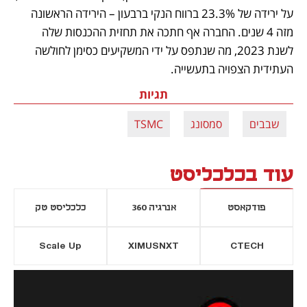
על ירידה של 23.3% ברווח הנקי ברבעון – הירידה הראשונה 
מזה 4 שנים. החברה אף חתכה את תחזית ההכנסות שלה 
לשנת 2023, מה שנתפס על ידי המשקיעים כסימן לחולשה 
העתידית הצפויה בתעשייה. 
תגיות
שבבים
סמסונג
TSMC
עוד בכלכליסט
פודקאסט
אנרגיה 360
כלכליסט טק
Scale Up
XIMUSNXT
CTECH
יסייה חדשה
נפתח בכרטיסייה חדשה