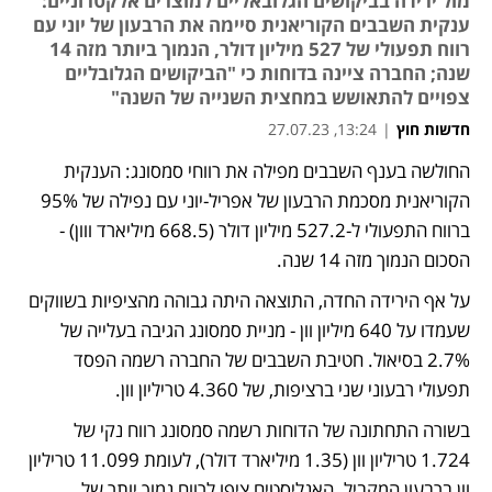
מול ירידה בביקושים הגלובאליים למוצרים אלקטרוניים:
ענקית השבבים הקוריאנית סיימה את הרבעון של יוני עם
רווח תפעולי של 527 מיליון דולר, הנמוך ביותר מזה 14
שנה; החברה ציינה בדוחות כי "הביקושים הגלובליים
צפויים להתאושש במחצית השנייה של השנה"
חדשות חוץ
|
13:24, 27.07.23
החולשה בענף השבבים מפילה את רווחי סמסונג: הענקית 
הקוריאנית מסכמת הרבעון של אפריל-יוני עם נפילה של 95% 
ברווח התפעולי ל-527.2 מיליון דולר (668.5 מיליארד ווון) - 
הסכום הנמוך מזה 14 שנה. 
על אף הירידה החדה, התוצאה היתה גבוהה מהציפיות בשווקים 
שעמדו על 640 מיליון וון - מניית סמסונג הגיבה בעלייה של 
2.7% בסיאול. חטיבת השבבים של החברה רשמה הפסד 
תפעולי רבעוני שני ברציפות, של 4.360 טריליון וון. 
בשורה התחתונה של הדוחות רשמה סמסונג רווח נקי של 
1.724 טריליון וון (1.35 מיליארד דולר), לעומת 11.099 טריליון 
וון ברבעון המקביל. האנליסטים ציפו לרווח נמוך יותר של 