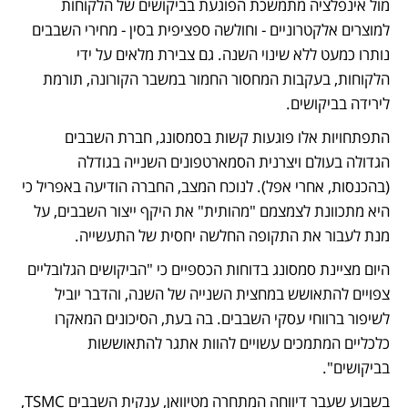
מול אינפלציה מתמשכת הפוגעת בביקושים של הלקוחות 
למוצרים אלקטרוניים - וחולשה ספציפית בסין - מחירי השבבים 
נותרו כמעט ללא שינוי השנה. גם צבירת מלאים על ידי 
הלקוחות, בעקבות המחסור החמור במשבר הקורונה, תורמת 
לירידה בביקושים. 
התפתחויות אלו פוגעות קשות בסמסונג, חברת השבבים 
הגדולה בעולם ויצרנית הסמארטפונים השנייה בגודלה 
(בהכנסות, אחרי אפל). לנוכח המצב, החברה הודיעה באפריל כי 
היא מתכוונת לצמצמם "מהותית" את היקף ייצור השבבים, על 
מנת לעבור את התקופה החלשה יחסית של התעשייה. 
היום מציינת סמסונג בדוחות הכספיים כי "הביקושים הגלובליים 
צפויים להתאושש במחצית השנייה של השנה, והדבר יוביל 
לשיפור ברווחי עסקי השבבים. בה בעת, הסיכונים המאקרו 
כלכליים המתמכים עשויים להוות אתגר להתאוששות 
בביקושים". 
בשבוע שעבר דיווחה המתחרה מטיוואן, ענקית השבבים TSMC, 