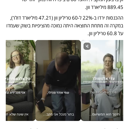
889.45 מיליארד וון. 
ההכנסות ירדו ב-22% ל-60 טריליון וון (47.21 מיליארד דולר), 
במקרה זה מתחת התוצאה היתה נמוכה מהציפיות בשוק שעמדו 
על 60.8 טריליון וון. 
חינוך הוא המשישמה של החיים שלי - V
בתור מנכל אני מקבל מאות החלטות ביום, וה- Galaxy Z Fold8 Ultra עוזר לי לחתוך אותן מהר יותר_v
אין שעה שלא התעסקתי במשבר - טל אלכסנדרוביץ’ שגב מנהלת משברים