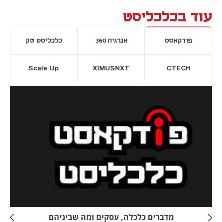
עוד בכלכליסט
פודקאסט
אנרגיה 360
כלכליסט טק
Scale Up
XIMUSNXT
CTECH
יסייה חדשה
נפתח בכרטיסייה חדשה
מדברים כלכלה, עסקים ומה שביניהם