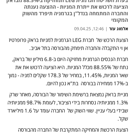
בעלת השליטה הגרמנית LEG המחזיקה ב-88.5% מבראק
הציעה לרכוש את ייתרת המניות - ההצעה נענתה
והחברה המתמחה בנדל"ן בגרמניה תיפרד מהשוק
המקומי
אלמוג עזר
|
12:46, 09.04.25
הצעת הרכש של  חברת LEG הגרמנית למניות בראק פרופרטיז 
נפתח בכרטיסייה חדשה
אן וי התקבלה והחברה תימחק מהבורסה בתל אביב. 
חברת הנכסים הגרמנית מחזיקה היום ב-6.8 מיליון של בראק, 
נתח של 88.55% מכלל המניות. היא הציעה לרכוש את את 
שאר המניות, 11.45%, במחיר של 178.3 שקלים למניה - נמוך 
ב-17% ממחירה בבורסה  בת"א נכון להיום. 
מניית בראק נמצאת ברשימת השימור של הבורסה, מאחר שרק 
1.3% ממניותיה נסחרות בידי הציבור, לעומת 98.7% ממניותיה 
שבידי בעלי עניין. שווי השוק של  החברה עומד על 1.6 מיליארד 
שקל. 
הצעת הרכשת והמחיקה המתקרבת של החברה מהבורסה 