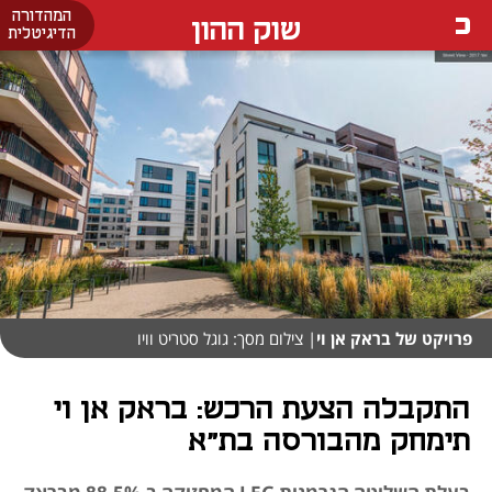
המהדורה
שוק ההון
הדיגיטלית
פרויקט של בראק אן וי
| צילום מסך: גוגל סטריט וויו
התקבלה הצעת הרכש: בראק אן וי
תימחק מהבורסה בת"א