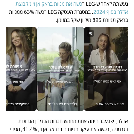
נעשתה לאחר ש-LEG ר
כשה את מניות בראק אן וי מקבוצת 
אדלר בסוף 2024
. במסגרת העסקה LEG רכשה 63% ממניות 
בראק תמורת 895 מיליון שקל במזומן. 
אני לא צריכה את המשרד: רונית שרעבי-חדד מנהלת ארגון של 30000 עובדים מכל מקום_v
כלכליסט דיגיטל "חינוך הוא המשימה של החיים שלי"_v
בתפקידים כאלה אי אפשר לח
אדלר,  שבעבר היתה אחת מחמש חברות הנדל"ן הגדולות 
בגרמניה, רכשה את עיקר מניותיה בבראק אן וי, 41.4%, מטדי 