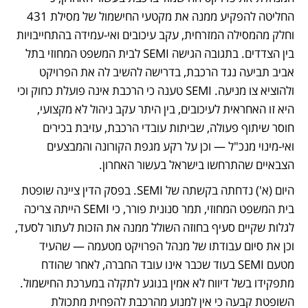
החליטה להפקיע ממנה את מקטעי החישמול של מסילת 431 
וחלק מהמסילה המזרחית, עקב עיכובים ואי-עמידה בהתחייבויות 
בין הצדדים. בתגובה הגישה SEMI לבית המשפט המחוזי בתל 
אביב תביעה נגד הרכבת, בדרישה להשיב לה את הפרויקט 
ולהוציא צו מניעה. SEMI טענה כי הרכבת אינה פועלת כחוק וכי 
היא זו האחראית לעיכובים, בין היתר עקב ניהול לא מקצועי, 
חוסר שיתוף פעולה, שביתות עובדי הרכבת, עזיבת בכירים 
ואי-מינוי מנכ"ל — וכן על רקע מגפת הקורונה והמבצעים 
הצבאיים שהתרחשו בישראל בעשור האחרון.
היום (א') נדחתה בקשתה של SEMI. בפסק הדין ציינה שופטת 
בית המשפט המחוזי, תמר סנונית פורר, כי SEMI הייתה צריכה 
לגלות שקיים סעיף בחוזה השולל ממנה את הזכות לעתור לסעד, 
וכן את סיום עבודתו של מנהל הפרויקט מטעמה — שהעיד 
מטעם SEMI בעוד שכבר אינו עובד החברה, לאחר שהודח 
מתפקידו בשל דיווח לא אמין בנוגע לתקלה במערכת החישמול. 
השופטת קבעה כי אין למנוע מהרכבת להפחית מתכולת 