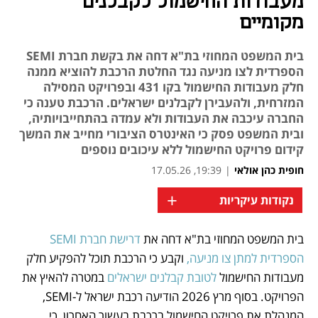
מעבודות החישמול לקבלנים
מקומיים
בית המשפט המחוזי בת"א דחה את בקשת חברת SEMI
הספרדית לצו מניעה נגד החלטת הרכבת להוציא ממנה
חלק מעבודות החישמול בקו 431 ובפרויקט המסילה
המזרחית, ולהעבירן לקבלנים ישראלים. הרכבת טענה כי
החברה עיכבה את העבודות ולא עמדה בהתחייבויותיה,
ובית המשפט פסק כי האינטרס הציבורי מחייב את המשך
קידום פרויקט החישמול ללא עיכובים נוספים
חופית כהן אולאי
|
19:39, 17.05.26
+
נקודות עיקריות
בית המשפט המחוזי בת"א דחה את 
דרישת חברת SEMI 
נפתח בכרטיסייה חדשה
נפתח בכרטיסייה חדשה
הספרדית למתן צו מניעה,
 וקבע כי הרכבת תוכל להפקיע חלק 
מעבודות החישמול
 לטובת קבלנים ישראלים 
במטרה להאיץ את 
הפרויקט. בסוף מרץ 2026 הודיעה רכבת ישראל ל-SEMI, 
המנהלת את פרויקט החישמול ברכבת בעשור האחרון, כי 