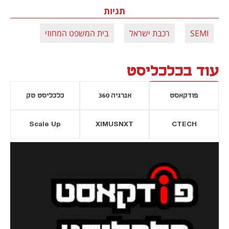
תגיות
SEMI
רכבת ישראל
בית המשפט המחוזי
עוד בכלכליסט
פודקאסט
אנרגיה 360
כלכליסט טק
Scale Up
XIMUSNXT
CTECH
יסייה חדשה
נפתח בכרטיסייה חדשה