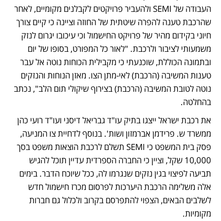
העבודה של SEMI ולהעביר פרויקטים לקבלנים מקומיים, לאחר 
שהרכבת טענה להפרה שיטתית של החוזה וציינה כי קיים צורך 
חיוני בקידום מהיר של פרויקט החישמול וכי עיכובו יגרום לנזק 
משמעותי לציבור ולרכבת. "לאור כל המפורט, בסופו של יום 
ובתמונה הכוללת, שוכנעתי כי מקבילית הכוחות נוטה אל עבר 
טענות המשיבה (הרכבת) לאי-מתן הצו. מאזן הנוחות והנזקים 
נוטה לטובת המשיבה (הרכבת) בצירוף שיקולי תום הלב", נכתב 
בהחלטה.
את רכבת ישראל ייצגו בתיק עו"ד גבריאל דיסני ועו"ד רועי כהן 
ממשרד ש. פרידמן אברמזון ושות'. בנוסף לדחיית צו המניעה, 
פסק בית המשפט כי SEMI תשלם לרכבת הוצאות משפט בסך 
10,000 שקל, וציין כי החברה הספרדית עדיין תוכל להגיש 
תביעה לפיצוי בגין נזקים שנגרמו לה, ככל שיוכח הדבר. בימים 
אלה משלימה הרכבת היערכות לפרסום מכרז חישמול חדש 
לשלבים הבאים, הצפוי להתפרסם בקרוב ולכלול גם חברות 
מקומיות.