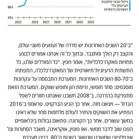
"ב־20 השנים האחרונות יש סדרה של זעזועים משני עולם, 
והקצב רק הולך ומתגבר. ובתוך כל זה אנחנו אמורים לבצע 
תחזיות מאקרו־כלכליות", אומר חפץ. "כל המודלים שלנו, כל 
התשתית הרעיונית־תיאורטית של המאקרו־כלכלה, התפתחו 
ב־80-70 השנים האחרונות. המערכת התבססה על עקרונות 
מוסכמים: סחר חופשי, זרימת הון וחופש שווקים. המערכת הזאת 
מתפרקת בהדרגה. ב־2008 חשבנו שאנחנו חוזרים לשפל 
הגדול — ויצאנו מזה. אחר כך הגיע הברקזיט. טראמפ ב־2016 
הפתיע את השווקים והחזיר לעולם מלחמות סחר שלא ראינו 
במשך עשורים. אחר כך הקורונה: פתאום גבולות בינלאומיים 
הפכו שוב לדבר ממשי. ואז פוטין, אוקראינה, משבר הסחורות וגל 
אינפלציוני שחשבנו שנשאר בשנות ה־80. בנינו מערכת 