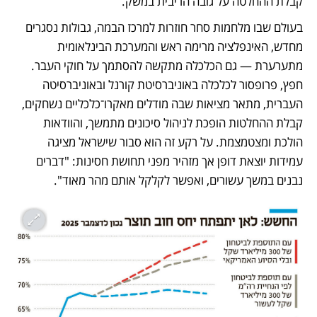
קבלת ההחלטה על גובה הריבית במשק.
בעולם שבו מלחמות סחר חוזרות למרכז הבמה, גבולות נסגרים 
מחדש, האינפלציה מרימה ראש והמערכת הבינלאומית 
מתערערת — גם הכלכלה מתקשה להסתמך על חוקי העבר. 
חפץ, פרופסור לכלכלה באוניברסיטת קורנל ובאוניברסיטה 
העברית, מתאר מציאות שבה מודלים מאקרו־כלכליים נשחקים, 
קבלת ההחלטות הופכת לניהול סיכונים מתמשך, והוודאות 
הולכת ומצטמצמת. על רקע זה הוא סבור שישראל מציגה 
עמידות יוצאת דופן אך מזהיר מפני תחושת חסינות: "דברים 
נבנים במשך עשורים, ואפשר לקלקל אותם מהר מאוד".