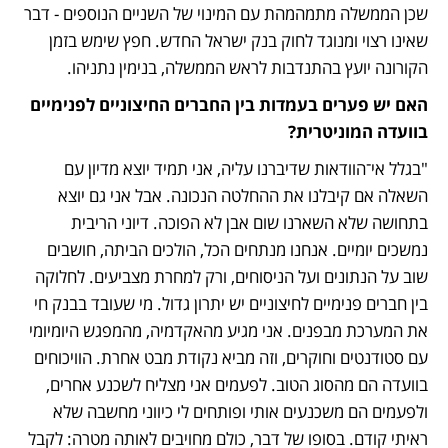
שכן הממשלה מתמהמהת עם המינוי של השניים הנוספים - דבר 
שאינו רצוי ומנוגד לחוק בנק ישראל החדש. חפץ שימש בזמן 
הקורונה יועץ בהתנדבות לראש הממשלה, בנימין נתניהו. 
האם יש פערים בעמדות בין החברים החיצוניים לפנימיים 
בוועדה המוניטרית?
"בגלל אי־הוודאות שדיברנו עליה, אני תמיד יוצא מדיון עם 
השאלה אם קיבלנו את ההחלטה הנכונה. אבל אני גם יוצא 
בתחושה שלא השארנו שום אבן לא הפוכה. דיוני הריבית 
נמשכים יומיים. אנחנו מנתחים הכל, הולכים הביתה, חושבים 
שוב על הנתונים ועל הניסוחים, ורק למחרת מצביעים. לחלוקה 
בין חברים פנימיים לחיצוניים יש יתרון גדול. מי שעובד בבנק חי 
את המערכת מבפנים. אני מגיע מהאקדמיה, מהמפגש היומיומי 
עם סטודנטים וחוקרים, וזה מביא נקודת מבט אחרת. הוויכוחים 
בוועדה הם מהסוג הטוב. לפעמים אני מצליח לשכנע אחרים, 
ולפעמים הם משכנעים אותי ופותחים לי כיווני מחשבה שלא 
ראיתי קודם. בסופו של דבר, כולם מחויבים לאותה מטרה: לקבל 