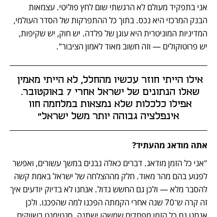
אני בתפקיד מעולם לא הרגשתי שום לחץ פוליטי. עצמאות 
הבנק המרכזי היא נכס. בתוך כל ההתפרקות של הסדר העולמי, 
המדיניות המוניטרית היא עוגן של פלדה. יש חוק, יש שקיפות, 
יש פרוטוקולים — וזה חשוב מאוד לאמון הציבור".
אילו הייתי חוזר עכשיו מהחלל, לא הייתי מאמין 
שאלו הנתונים של ישראל אחרי 7 באוקטובר. 
אפילו כלכלות שלא נמצאות במלחמה חוו 
אינפלציה גבוהה יותר משל ישראל"
אתה מודאג מהעתיד?
"אני כל הזמן מודאג. דברים כאלה נבנים במשך עשורים, ואפשר 
לפגוע בהם מהר מאוד. חלק מההצלחה של ישראל באמת קשה 
להסבר מלא — ולכן גם החשש גדול. אנחנו לא בדיוק יודעים איך 
זה קרה ש־70 שנה אחרי הקמתה הפכנו למה שהפכנו. ולכן 
אנחנו גם כל הזמן מפחדים שמשהו ישתנה. סנטימנט בשווקים 