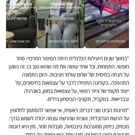
טכנולוגיה זה לא רק בהייטק: גם תעשיית המזון הישראלית מאמצת כלי AI, אוטומציה וניתוח דאטה בזמן אמת
חינוך הוא המשישמה של החיים שלי - V
אין שעה שלא התעסקתי במשבר - טל אלכסנדרוביץ’ שגב מנהלת משברים
"במשך שנים היעילות הכלכלית היתה הסיפור המרכזי: סחר 
חופשי, התמחות, וכל אחד עושה את מה שהוא טוב בו. זה נשען 
על הנחה בסיסית של שלום עולמי ויציבות. היום התמונה 
התהפכה. בקורונה התחילו לדבר על עצמאות בחיסונים, על 
ייצור מקומי של ציוד רפואי, על עצמאות במזון, באנרגיה 
ובבריאות. במקביל, תקציבי הביטחון גדלים.
"מדינות הבינו שני דברים: ראשית, אי אפשר להסתמך לחלוטין 
על הרשת הגלובלית; ושנית שהרשת עצמה יכולה לשמש נגדך: 
מכסים, ניתוק ממערכות פיננסיות, מגבלות סחר. סין היא דוגמה 
מעניינת לשני הכיוונים: מצד אחד היא צמחה על בסיס 