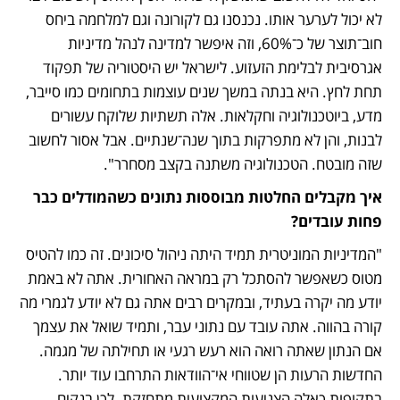
לא יכול לערער אותו. נכנסנו גם לקורונה וגם למלחמה ביחס 
חוב־תוצר של כ־60%, וזה איפשר למדינה לנהל מדיניות 
אגרסיבית לבלימת הזעזוע. לישראל יש היסטוריה של תפקוד 
תחת לחץ. היא בנתה במשך שנים עוצמות בתחומים כמו סייבר, 
מדע, ביוטכנולוגיה וחקלאות. אלה תשתיות שלוקח עשורים 
לבנות, והן לא מתפרקות בתוך שנה־שנתיים. אבל אסור לחשוב 
שזה מובטח. הטכנולוגיה משתנה בקצב מסחרר".
איך מקבלים החלטות מבוססות נתונים כשהמודלים כבר 
פחות עובדים?
"המדיניות המוניטרית תמיד היתה ניהול סיכונים. זה כמו להטיס 
מטוס כשאפשר להסתכל רק במראה האחורית. אתה לא באמת 
יודע מה יקרה בעתיד, ובמקרים רבים אתה גם לא יודע לגמרי מה 
קורה בהווה. אתה עובד עם נתוני עבר, ותמיד שואל את עצמך 
אם הנתון שאתה רואה הוא רעש רגעי או תחילתה של מגמה. 
החדשות הרעות הן שטווחי אי־הוודאות התרחבו עוד יותר. 
בתקופות כאלה הצניעות המקצועית מתחזקת. לכן בנקים 