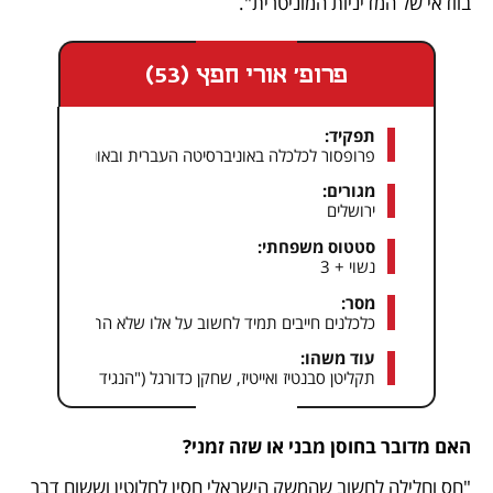
בוודאי של המדיניות המוניטרית".
פרופ' אורי חפץ (53)
תפקיד:
פרופסור לכלכלה באוניברסיטה העברית ובאוניברסיטת קורנל
מגורים:
ירושלים
סטטוס משפחתי:
נשוי + 3
מסר:
כלכלנים חייבים תמיד לחשוב על אלו שלא התמזל מזלם; איך
עוד משהו:
תקליטן סבנטיז ואייטיז, שחקן כדורגל ("הנגיד מביס אותי בפינג
האם מדובר בחוסן מבני או שזה זמני?
"חס וחלילה לחשוב שהמשק הישראלי חסין לחלוטין וששום דבר 