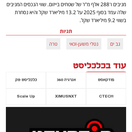
מניבים ו־288 אלף מ"ר של שטחים בייזום. שווי הנכסים המניבים 
שלה עמד בסוף 2025 על 13.2 מיליארד שקל והיא נסחרת 
בשווי 9.2 מיליארד שקל.
תגיות
גב ים
נטלי משען-זכאי
טרה
עוד בכלכליסט
פודקאסט
אנרגיה 360
כלכליסט טק
Scale Up
XIMUSNXT
CTECH
יסייה חדשה
נפתח בכרטיסייה חדשה