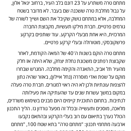
מתחם טרה משתרע על 23 דונם בלב העיר, ברחוב יגאל אלון, 
על גבול מחלבת טרה ששכנה שם בעבר. לא מדובר בשטח 
המחלבה, אלא במתחם נושק שקיבל את השם ושייך לשורה של 
גורמים פרטיים. חברת מילקו תעשיות, מקבוצת החברה 
המרכזית, היא אחת מבעלי הקרקע. עוד שותפים בקרקע 
פרשקובסקי, מוטורולה ובעלי קרקע פרטיים.
מתחם טרה הוקם בשנות ה־40 של המאה הקודמת, לאחר 
שקבוצת רפתנים משכונת נחלת יצחק, שלא היתה אז חלק 
מהעיר תל אביב, התאגדה והקימה מחלבה. המגרש שבחרו 
מוקם על שפת ואדי מוסררה (נחל איילון), באזור שהיה נתון 
להצפות עונתיות ולכן לא היה ראוי למגורים. חברת טרה פעלה 
במקום במשך עשרות שנים עד שהעתיקה את פעילותה 
לנתיבות. בתחום התוכנית קיימים היום מבנים בשימוש משרדים, 
מלאכה, מוסכים ותעשייה ובכלל זה מפעל גורדון גז. הליך התכנון 
הכולל נערך בתיאום עם רוב בעלי הקרקע ובהתאם נקבעו 
ארבעה מתחמי תכנון: "מתחם טרה" בתא שטח 100, "מתחם 