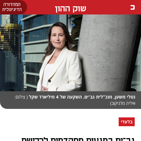
המהדורה
שוק ההון
הדיגיטלית
נטלי משען, מנכ"לית גב־ים. השקעה של 4 מיליארד שקל
( צילום:
איליה מלניקוב)
בלעדי
גב־ים במגעים מתקדמים לרכישת