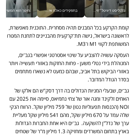
כלכליסט דיגיטל "חינוך הוא המשימה של החיים שלי"_v
בתפקידים כאלה אי אפשר לחכות: אושרת לוי מניעה השקעות ענק מהטלפון_v
חינוך הוא המש
קומת הקרקע בכל המבנים תהיה מסחרית. התוכנית מאפשרת, 
לראשונה בישראל, גישה תת־קרקעית מהבניינים לתחנת המטרו 
המשותפת לקווי M1 ו־M3. 
העסקה עשויה להצביע על שינוי אסטרטגי אפשרי בגב־ים, 
המנוהלת בידי נטלי משען ‑ פחות החזקות באזורי תעשייה ויותר 
באזורי הביקוש בתל אביב, שבהם כמעט לא נשארו מתחמים 
בסדר הגודל המדובר.
גב־ים, שבעלי המניות הגדולים בה דרך דסק"ש הם אלקו של 
האחים זלקינד ומגה אור של צחי נחמיאס, סיימה את 2025 עם 
NOI (הכנסות תפעוליות נטו) של 759 מיליון שקל. הרווח הנקי 
שלה עמד על 670 מיליון שקל, מהם 541 מיליון שקל מעליית 
ערך של נדל"ן להשקעה.  גב־ים היא אחת החברות הגדולות 
בארץ בתחום המשרדים ומחזיקה 1.3 מיליון מ"ר של שטחים 