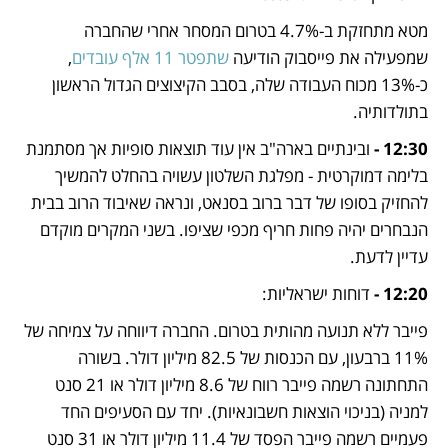
מטא מתחזקת ב-4.7% בטרום המסחר אחרי שהחברה 
שמפעילה את פייסבוק הודיעה 
שתפטר 11 אלף עובדים
, 
כ-13% מכוח העבודה שלה, בסבב הקיצוצים הגדול הראשון 
בתולדותיה. 
12:30 - 
ובינתיים בארה"ב אין עוד תוצאות סופיות אך מסתמנת 
בלימה דמוקרטית - מפלגת השלטון עשויה בהחלט להמשיך 
להחזיק בסופו של דבר ברוב בסנאט, ונראה שאיבוד הרוב בבית 
הנבחרים יהיה פחות חריף מכפי שציפו. בשני המקרים מוקדם 
עדיין לדעת. 
12:20 - 
דוחות ישראליות: 
פייבר ללא תנועה מהותית בטרום. החברה דיווחה על צמיחה של 
11% ברבעון, עם הכנסות של 82.5 מיליון דולר. בשורה 
התחתונה רשמה פייבר רווח של 8.6 מיליון דולר או 21 סנט 
למניה (בניכוי הוצאות חשבונאיות). יחד עם הסעיפים החד 
פעמיים רשמה פייבר הפסד של 11.4 מיליון דולר או 31 סנט 