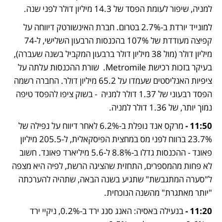
למניה, שיפור לעומת הפסד של 14.3 מיליון דולר לפני שנה. 
למונייד יורדת ב-2.7% בטרום. חברת האינשורטק דיווחה על 
קפיצה מעודדת של 107% בהכנסות הרבעון השלישי, ל-74 
מיליון דולר (מול 38 מיליון דולר ברבעון המקביל בשנה שעברה), 
בעיקר בזכות רכישת Metromile.  שורת ההכנסות עלתה על 
ציפיות האנליסטים שעמדו על 65.2 מיליון דולר. החברה רשמה 
הפסד רבעוני של 1.37 דולר למניה  - בשוק ציפו להפסד טיפה 
נמוך יותר, של 1.36 דולר למניה. 
11:50 - 
מרקס אנד נופלת ב-6.2% לאחר דיווח על נפילה של 
23.7% ברווח לפני מס במחצית הפיסקאלית, ל-205.5 מיליון 
פאונד - ההכנסות גדלו ב-8.8% ל-5.6 מיליארד פאונד. חשוב 
לא פחות מהמספרים, התחזית שהציגה הרשת, לפיה היא מצפה 
ל"סערה המתגבשת" שתגיע בשנה הבאה, שתהיה להערכתה 
"יותר מאתגרת" מהשנה הנוכחית. 
11:20 - 
בנעילה באסיה: האנג סנג ירד ב-0.2%, ניקיי ירד 