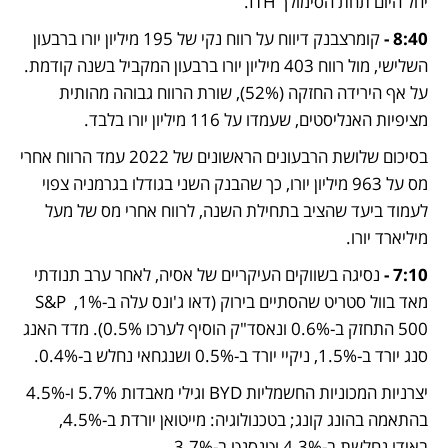
יחל היום תחת הסימולך ITH. 
8:40 - 
קומרצבנק דיווח על רווח נקי של 195 מיליון יורו ברבעון 
השלישי, מול רווח 403 מיליון יורו ברבעון המקביל בשנה קודמת. 
על אף הירידה החזקה (52%), שורת הרווח גבוהה מהותית 
מציפיות האנליסטים, שעמדו על 116 מיליון יורו בלבד.  
בסיכום שלושת הרבעונים הראשונים של 2022 עמד הרווח אחרי 
מס על 963 מיליון יורו, כך שהבנק השני בגודלו בגרמניה צפוי 
לעמוד ביעד שהציב בתחילת השנה, לרווח אחרי מס של מעל 
מיליארד יורו. 
7:10 -
 נסיגה בשווקים העיקריים של אסיה, לאחר ערב תנודתי 
מאד בוול סטריט שהסתיים בירוק (דאו ג'ונס עלה ב-1%, S&P 
500 התחזק ב-0.6% ונאסד"ק הוסיף לערכו 0.5%). מדד האנג 
סנג יורד ב-1.5%, ניקיי יורד ב-0.5% ושנגחאי נחלש ב-0.4%. 
יצרניות המכוניות החשמליות BYD וגילי מאבדות 5.7% ו-4.5% 
בהתאמה בהונג קונג; בטכנולוגיה: מייטואן יורדת ב-4.5%, 
באידו נחלשת ב-4.3% וטנסנט ב-3.7%. 