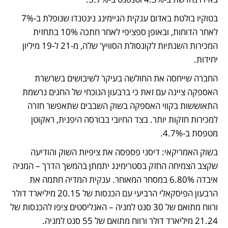
בטוקיו בולטת באדום ענקית הגיימינג נינטנדו שנופלת ב-7% 
לאחר הדוחות, ובאופן ספציפי לאחר חתכה 10% בתחזית 
המכירות השנתיות לקונסולת הסוויץ' שלה, מ-21 ל-19 מיליון 
יחידות. 
החברה שייחסה את החולשה בעיקר לשיבושים בשרשרת 
האספקה ציינה עם זאת כי ברבעון הנוכחי של החגים נרשמת 
התאוששות בקווי האספקה בשוק השבבים שתאפשר חזרה 
למכירות חזקות יותר. בצד החיובי בבורסה היפנית, ראקוטן 
מטפסת ב-4.7%. 
בשוק האמריקאי: דיסני פספסה את ציפיות השוק והודיעה 
שקצב הצמיחה החזק בסטרימינג יתמתן בהמשך הדרך – המניה 
איבדה 6.80% במסחר המאוחר. ענקית המדיה חתמה את 
הרבעון הפיסקאלי הרביעי עם הכנסות של 20.15 מיליארד דולר 
ורווח מתואם של 30 סנט למניה – האנליסטים ציפו להכנסות של 
21.24 מיליארד דולר ורווח מתואם של 55 סנט למניה. 