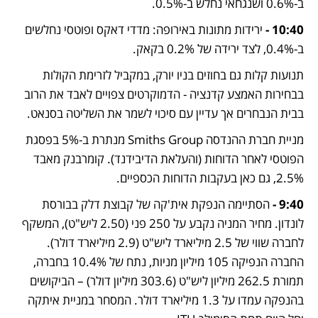
ב-0.6% ושנגחאי נחלש ב-0.5%. 
10:40 - 
ירידות מתונות באירופה: מדדי דאקס ופוטסי נחלשים 
ב-0.4%, לצד ירידה של 0.2% בקאק. 
תנועות קלות גם בחוזים בניו יורק, במקביל לזרימת הקולות 
בבחירות האמצע קדנציה - הדמוקרטים צפויים לאבד את הרוב 
בבית הנבחרים אך עדיין עם סיכוי לשמר את השליטה בסנאט. 
מניית חברת ההנדסה Smiths Group מנתרת ב-5% בפסגת 
הפוטסי לאחר הדוחות (והעלאת הדיבידנד). קומרבנק מאבד 
2.5%, גם כאן בעקבות הדוחות הכספיים. 
9:40 - 
הסתיימה הנפקת אית'קה של קבוצת דלק בבורסת 
לונדון. מחיר המניה נקבע על 250 פני (2.50 ליש"ט), המשקף 
לחברה שווי של 2.5 מיליארד ליש"ט (2.9 מיליארד דולר). 
החברה הנפיקה 105 מיליון מניות, נתח של 10.4% בחברה, 
תמורת 262.5 מיליון ליש"ט (303.6 מיליון דולר) – הביקושים 
בהנפקה עמדו על 1.3 מיליארד דולר. המסחר במניית איתקה 