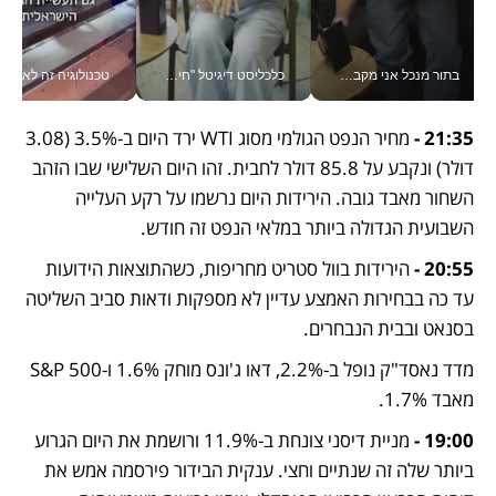
בתור מנכל אני מקבל מאות החלטות ביום, וה- Galaxy Z Fold8 Ultra עוזר לי לחתוך אותן מהר יותר_v
כלכליסט דיגיטל "חינוך הוא המשימה של החיים שלי"_v
טכנולוגיה זה לא רק בהייטק: גם תעשיי
21:35 - 
מחיר הנפט הגולמי מסוג WTI ירד היום ב-3.5% (3.08 
דולר) ונקבע על 85.8 דולר לחבית. זהו היום השלישי שבו הזהב 
השחור מאבד גובה. הירידות היום נרשמו על רקע העלייה 
השבועית הגדולה ביותר במלאי הנפט זה חודש.
20:55 - 
הירידות בוול סטריט מחריפות, כשהתוצאות הידועות 
עד כה בבחירות האמצע עדיין לא מספקות ודאות סביב השליטה 
בסנאט ובבית הנבחרים.
מדד נאסד"ק נופל ב-2.2%, דאו ג'ונס מוחק 1.6% ו-S&P 500 
מאבד 1.7%.
19:00 - 
מניית דיסני צונחת ב-11.9% ורושמת את היום הגרוע 
ביותר שלה זה שנתיים וחצי. ענקית הבידור פירסמה אמש את 