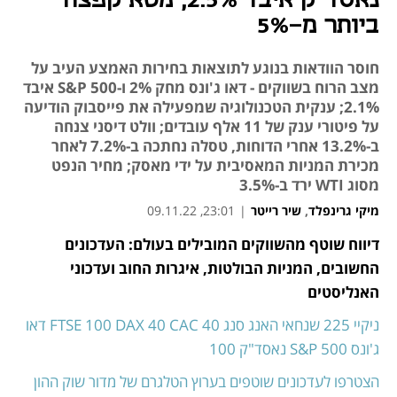
נאסד"ק איבד 2.5%, מטא קפצה
ביותר מ-5%
חוסר הוודאות בנוגע לתוצאות בחירות האמצע העיב על
מצב הרוח בשווקים - דאו ג'ונס מחק 2% ו-S&P 500 איבד
2.1%; ענקית הטכנולוגיה שמפעילה את פייסבוק הודיעה
על פיטורי ענק של 11 אלף עובדים; וולט דיסני צנחה
ב-13.2% אחרי הדוחות, טסלה נחתכה ב-7.2% לאחר
מכירת המניות המאסיבית על ידי מאסק; מחיר הנפט
מסוג WTI ירד ב-3.5%
מיקי גרינפלד
,
שיר רייטר
|
23:01, 09.11.22
דיווח שוטף מהשווקים המובילים בעולם: העדכונים 
נפתח בכרטיסייה חדשה
נפתח בכרטיסייה חדשה
נפתח בכרטיסייה חדשה
החשובים, המניות הבולטות, איגרות החוב ועדכוני 
האנליסטים
ניקיי 225
שנחאי
האנג סנג
CAC 40
DAX 40
FTSE 100
דאו 
ג'ונס
S&P 500
נאסד"ק 100
הצטרפו לעדכונים שוטפים בערוץ הטלגרם של מדור שוק ההון 