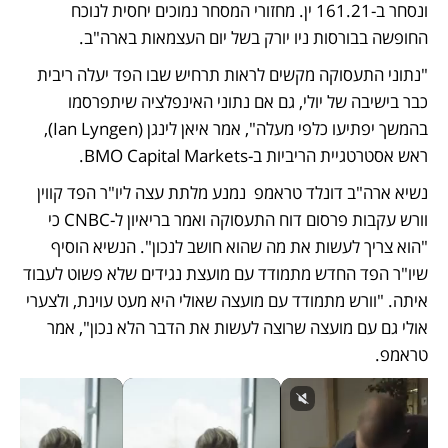
ונסחר ב-161.21 ין. מחזורי המסחר נמוכים יחסית לנוכח 
החופשה בבורסות ניו יורק בשל יום העצמאות בארה"ב.
"נתוני התעסוקה מקשים לראות תרחיש שבו הפד יעלה ריבית 
כבר בישיבה של יולי, גם אם נתוני האינפלציה שיתפרסמו 
בהמשך יפתיעו כלפי מעלה", אמר איאן לינגן (Ian Lyngen), 
ראש אסטרטגיית הריביות ב-BMO Capital Markets.
נשיא ארה"ב דונלד טראמפ  נמנע מלתת עצה ליו"ר הפד קווין 
וורש עקבות פרסום דוח התעסוקה ואמר בריאיון ל-CNBC כי 
"הוא צריך לעשות את מה שהוא חושב לנכון". הנשיא הוסיף 
שיו"ר הפד החדש מתמודד עם מועצת נגידים שלא פשוט לעבוד 
איתה. "וורש מתמודד עם מועצה שאולי היא מעט עוינת, ולצערי 
אולי גם עם מועצה שרוצה לעשות את הדבר הלא נכון", אמר 
טראמפ.