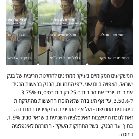
בתור מנכל אני מקבל מאות החלטות ביום, וה- Galaxy Z Fold8 Ultra עוזר לי לחתוך אותן מהר יותר_v
כלכליסט דיגיטל "חינוך הוא המשימה של החיים שלי"_v
חינוך הוא המש
המשקיעים המקומיים בעיקר ממתינים להחלטת הריבית של בנק 
ישראל, הצפויה ביום שני. לפי התחזיות, הבנק בראשות הנגיד 
אמיר ירון יוריד את הריבית ב-25 נקודות בסיס, מ-3.75% 
ל-3.50%, על אף העובדה שלא הוסרו החששות מהתלקחות  
ביטחונית מחודשת - ועל אף המדיניות התקציבית המרחיבה. 
זאת לנוכח התייצבות האינפלציה השנתית בישראל סביב 1.9%, 
בתוך יעד הבנק, ובשל התחזקות השקל - התורמת לאינפלציה 
נמוכה. 