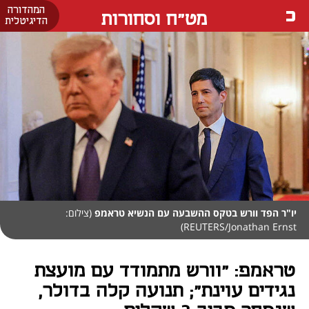
המהדורה
מט"ח וסחורות
הדיגיטלית
יו"ר הפד וורש בטקס ההשבעה עם הנשיא טראמפ
(צילום:
REUTERS/Jonathan Ernst)
טראמפ: "וורש מתמודד עם מועצת
נגידים עוינת"; תנועה קלה בדולר,