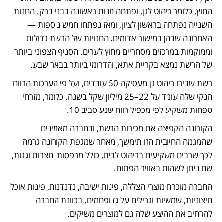
החוץ, כלומר ריהוט לגן, ופתחה חנות ראשונה בבני ברק. החנות 
השנייה נפתחה בראשון לציון, ומאז נפתחו חמש נוספות — 
האחרונה שבהן במישור אדומים. החנויות של הרשת גדולות 
וממוקמות במרכזים מסחריים מחוץ לערים. הסניף הצפוני ביותר 
של הרשת נמצא בקריית אתא, והדרומי ביותר בבאר שבע. 
רשת שבירו ריהוט גן מעסיקה 50 עובדים, ועל פי הערכות הרווח 
הנקי שלה עומד על 22–25 מיליון שקל בשנה. כלומר, מזרחי 
טפחות משקיע לפי מכפיל רווח שנע סביב 10.
הקורונה הקפיצה את מכירות הרשת, ובחברה מאמינים 
שהמגמה החיובית הזו תימשך, מאחר שמגפת הקורונה גרמה 
לכך שרבים משקיעים בריהוט לבית, כולל מרפסות, חצרות וגגות, 
שם ניתן לשהות באוויר הפתוח. 
החברה מוכרת מוצרי הצללה, פינות ישיבה, נדנדנות, פינות אוכל 
חיצוניות, שמשיות וגרילים על גז ופחמים. בכוונת החברה 
להרחיב את ההיצע שלה גם למוצרים משיקים. 