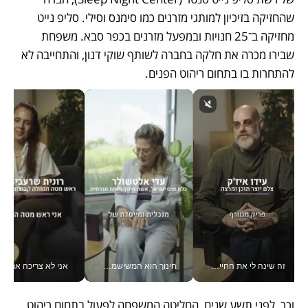
שהחזיקה בזיכיון למותגי מזרנים כמו סימנס וסילי. סליפ נייט 
מחזיקה ב־25 חנויות ובמפעל מזרנים בכפר סבא. משפחת 
שבירו מכרה את חלקה בחברה לשותף שוקי דנון, והתחייבה לא 
להתחרות בו בתחום ריהוט הפנים.
זה שינה לי את החיים: איך עידו איז'ק הופך את הסמארטפון לכלי צילום מקצועי_v
חינוך הוא המשישמה של החיים שלי - V
אני לא צריכה את המשרד:
וכך, לפני תשע שנים, החליטה המשפחה לפעול בתחום ריהוט 