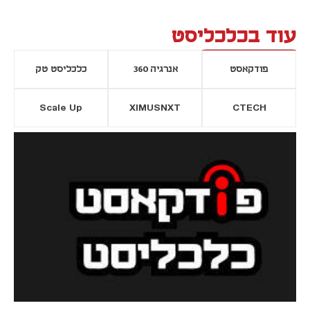
עוד בכלכליסט
פודקאסט
אנרגיה 360
כלכליסט טק
Scale Up
XIMUSNXT
CTECH
יסייה חדשה
נפתח בכרטיסייה חדשה