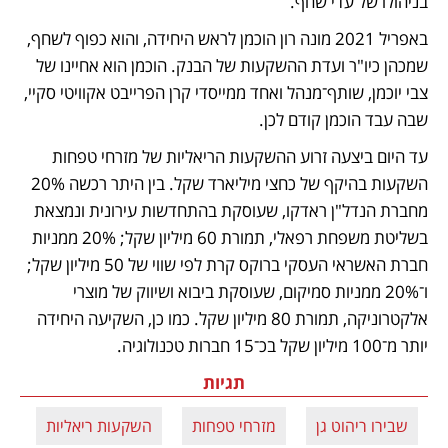
בניהולו של עדי שחף. 
באפריל 2021 מונה רון הוכמן לראש היחידה, והוא כפוף לשחף, 
שמכהן כיו"ר ועדת ההשקעות של הבנק. הוכמן הוא אחיינו של 
צבי יוכמן, שותף־מנהל ואחד ממייסדי קרן הפרייבט אקוויטי סקיי, 
שבה עבד הוכמן קודם לכן. 
עד היום ביצעה זרוע ההשקעות הריאליות של מזרחי טפחות 
השקעות בהיקף של כחצי מיליארד שקל. בין היתר רכשה 20% 
מחברת הנדל"ן ראדקו, שעוסקת בהתחדשות עירונית ונמצאת 
בשליטת משפחת רפאלי, תמורת 60 מיליון שקל; 20% ממניות 
חברת האשראי העסקי ברוקס קרת לפי שווי של 50 מיליון שקל; 
ו־20% ממניות סמיקום, שעוסקת ביבוא ושיווק של מוצרי 
אלקטרוניקה, תמורת 80 מיליון שקל. כמו כן, השקיעה היחידה 
יותר מ־100 מיליון שקל בכ־15 חברות טכנולוגיה.
תגיות
שבירו ריהוט גן
מזרחי טפחות
השקעות ריאליות
גו