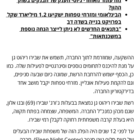
מה עומד מאחורי גיוסי הענק של הבנקים בשוק 
ההון?
הבינלאומי ומזרחי טפחות ישקיעו 1.2 מיליארד שקל 
בפרויקט בנייה בשדה דב
"בתנאים החדשים לא ניתן לייצר הנחה נוספת 
במשכנתאות" 
ההשקעה, שמוזרמת לתוך החברה, תשמש את שבירו ריהוט גן 
על מנת להיכנס לתחומים נוספים וסינרגטיים לפעילות שלה. כמו 
כן, הכסף ישמש להרחבת הרשת, שמונה כיום שבעה סניפים, 
וגם להקמת פעילות אונליין. מזרחי טפחות יקבל מושב אחד 
בדירקטוריון החברה. 
רשת שבירו ריהוט גן נמצאת בבעלות ג'ורג' שבירו (69) ובנו אלון, 
שגם מכהן כמנכ"ל החברה. המשפחה, שצמחה בפתח תקווה, 
היא בעלת קרבה משפחתית רחוקה לקבלן רמי שבירו. 
עד לפני 12 שנים היה הפלג הזה של משפחת שבירו הבעלים 
של רשת סליפ נייט סנטר (Sleep Night Center), חברה 