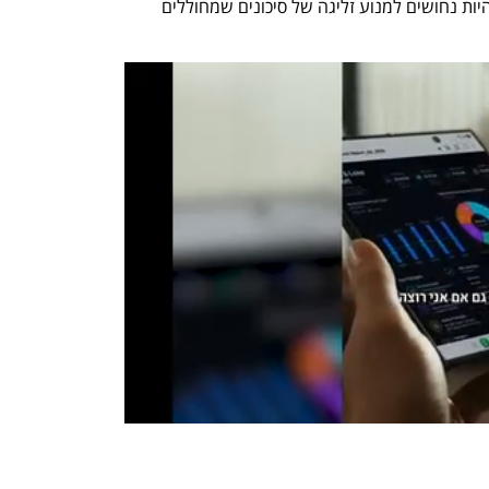
הביטקוין ואופי המסחר בקריפטו בכלל, ולהיות נחושים למנוע זליגה של סיכונים שמחוללים 