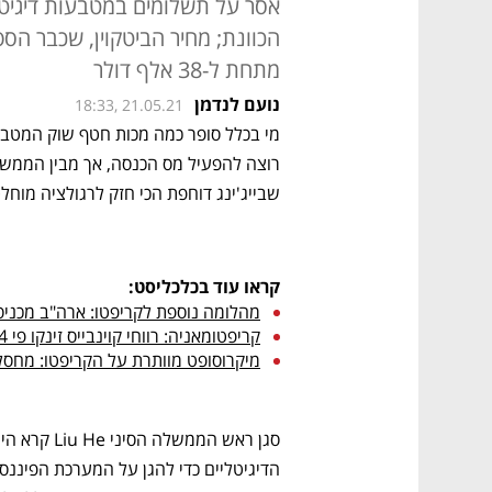
אסר על תשלומים במטבעות דיגיטל
מתחת ל-38 אלף דולר
נועם לנדמן
18:33, 21.05.21
שבייג'ינג דוחפת הכי חזק לרגולציה מוחל
קראו עוד בכלכליסט:
מהלומה נוספת לקריפטו: ארה"ב מכני
קריפטומאניה: רווחי קוינבייס זינקו פי 24, אך המניה מוחקת 20% מאז הנפקתה
מיקרוסופט מוותרת על הקריפטו: מחסל