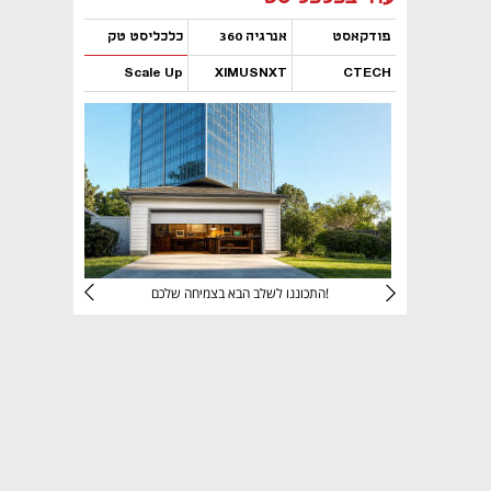
פודקאסט
אנרגיה 360
כלכליסט טק
Scale Up
XIMUSNXT
CTECH
נפתח בכרטיסייה חדשה
נפתח בכרטיסייה חדשה
נפתח בכרטיסייה חדשה
נפתח בכרטיסייה חדשה
יניהם
התכוננו לשלב הבא בצמיחה שלכם!