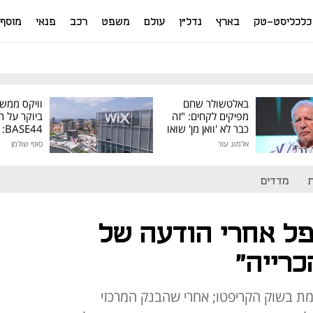
כלכליסט-טק
בארץ
נדל"ן
עולם
משפט
רכב
פנאי
מוסף
באלטשולר שחם
וויקס ממש
מפיקים לקחים: "זה
ביוקר על ר
כבר לא 'וואן מן' שואו
44
של גילעד"
אלמוג עזר
סופי שולמן
מיליון דולר
מדדים
פל אחרי הודעה של
כרייה"
מת בשוק הקריפטו; אחרי שהבנק המרכזי