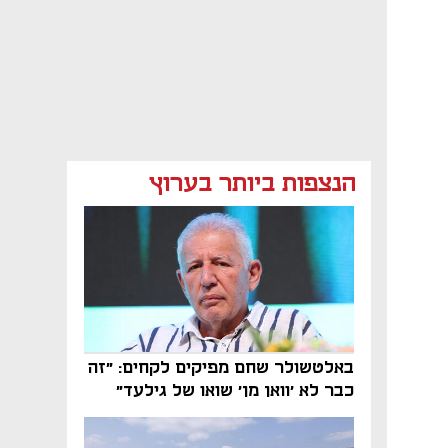
הנצפות ביותר בערוץ
באלטשולר שחם מפיקים לקחים: "זה
כבר לא 'וואן מן' שואו של גילעד"