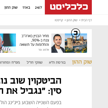
24/7
באזז
שוק ההון
דף הבית
שוק ההון
קריפטו
מחיר הבניין בארה"ב
צנח ב-90%,
כלכליסט
דיגיטל
והחלומות על תשואה
גבוהה התנפצו
אלמוג עזר
שוק ההון
בורסת ת"א
שווקי חו"ל
מט"ח וסחורות
הביטקוין שוב נו
סין: "נגביל את ה
בפעם השנייה השבוע בייג'ינג הול