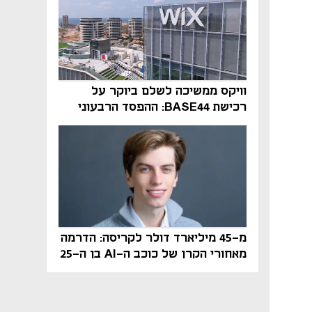
וויקס ממשיכה לשלם ביוקר על
רכישת BASE44: ההפסד הרבעוני
זינק ל-76 מיליון דולר
מ-45 מיליארד דולר לקריסה: הדרמה
מאחורי הקרן של כוכב ה-AI בן ה-25