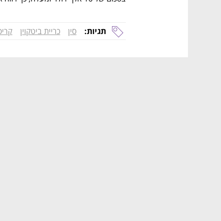
תגיות:
סין
כריית ביטקוין
קריפ