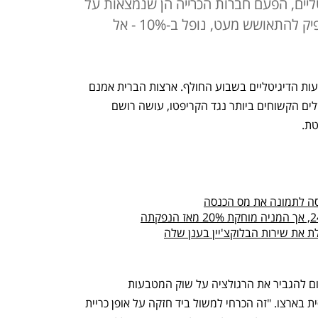
יים, הפעם חברות הכרייה הן שנמצאות על
הכוונת; מחיר הביטקוין, שכבר הספיק להתאושש מעט, נופל ב-10% - אל
מי בכלל סופר כמה מכות חטף שוק המטבעות הדיגיטליים בשבוע החולף. ארצות הברית אמנם 
רוצה להפעיל מס הכנסה, אך מבין הממשלים הקשוחים ביותר נגד הקריפטו, עושה רושם 
טת.
סה לתמונה את מס הכנסה
ת את שירות הבלוקצ'יין בענן שלה
סגן ראש הממשלה הסיני Liu He קרא היום להגביר את הרגולציה על שוק המטבעות 
הדיגיטליים כדי להגן על המערכת הפיננסית בארצו. "זה הכרחי למשול ביד חזקה על אופן כריית 