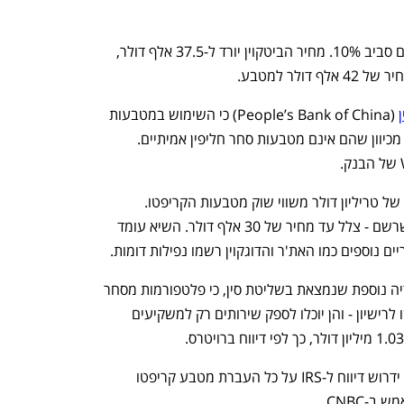
הביטקוין, האת'ר, הדוג'קוין והריפל נחתכים סביב 10%. מחיר הביטקוין יורד ל-37.5 אלף דולר, 
לר למטבע.
 (People’s Bank of China) כי השימוש במטבעות 
וירטואליים כחלק מהמסחר במדינה אסור, מכיוון שהם אינם מטבעות סחר חליפין אמיתיים. 
ההכרזה של הבנק הסיני הובילה למחיקה של טריליון דולר משווי שוק מטבעות הקריפטו. 
הביטקוין איבד מחצית משוויו מאז השיא שרשם - צלל עד מחיר של 30 אלף דולר. השיא עומד 
, טריטוריה נוספת שנמצאת בשליטת סין, כי פלטפורמות מסחר 
במטבעות וירטואליים הפועלות שם יידרשו לרישיון - והן יוכלו לספק שירותים רק למשקיעים 
 ידרוש דיווח ל-IRS על כל העברת מטבע קריפטו 