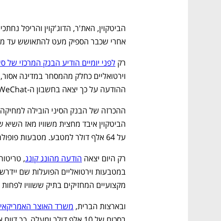
אחרי שכבר הספיק מעט להתאושש עד מחיר של 42 אלף דו
רק 
לפני יומיים הודיע הבנק המרכזי של סין
ההודעה על כך יצאה בחשבון ה-WeChat של הבנק. 
על 64 אלף דולר למטבע. מטבעות פופולריים נוספים כמו האת'ר והדוגקוין רשמו נפילות דומות.
רק היום יצאה 
הודעה מהונג קונג
מקצועיים המחזיקים בתיק ששוויו לפחות 1.03 מיליון דולר, כך לפי דיווח ברויטרס.
ובארצות הברית, 
משרד האוצר האמריקאי
בסכום של 10 אלף דולר ומעלה, כך דווח אמש ב-CNBC.