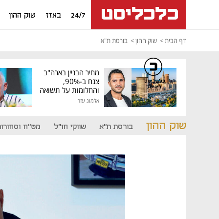
24/7
באזז
שוק ההון
דף הבית
שוק ההון
בורסת ת"א
מחיר הבניין בארה"ב
צנח ב-90%,
כלכליסט
דיגיטל
והחלומות על תשואה
גבוהה התנפצו
אלמוג עזר
שוק ההון
בורסת ת"א
שווקי חו"ל
מט"ח וסחורות