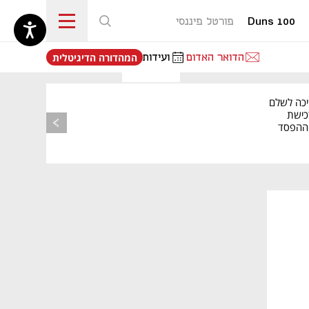
Duns 100
פורטל פיננסי
נפתח בכרטיסייה חדשה
הדואר האדום
ועידות
המהדורה הדיגיטלית
יכה לשלם
כישת
BASE: ההפסד
הרבעוני זינק ל-76