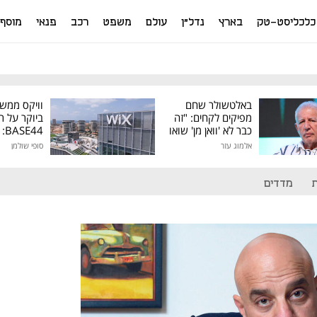
כלכליסט-טק
בארץ
נדל"ן
עולם
משפט
רכב
פנאי
מוסף
באלטשולר שחם
וויקס ממש
מפיקים לקחים: "זה
ביוקר על ר
כבר לא 'וואן מן' שואו
44
של גילעד"
אלמוג עזר
סופי שולמן
מיליון דולר
מדדים