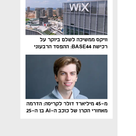
וויקס ממשיכה לשלם ביוקר על
רכישת BASE44: ההפסד הרבעוני
זינק ל-76 מיליון דולר
מ-45 מיליארד דולר לקריסה: הדרמה
מאחורי הקרן של כוכב ה-AI בן ה-25