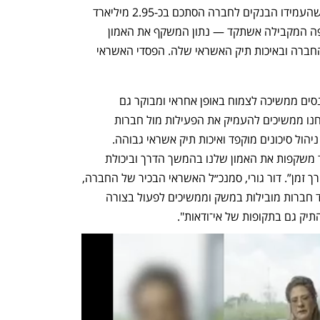
מהמערכת הבנקאית. היקף קווי האשראי שהעמידו הבנקים לחברה הסתכם בכ-2.95 מיליארד 
שקל, לעומת כ-2.05 מיליארד שקל בתקופה המקבילה אשתקד — נתון המשקף את האמון 
הגבוה של המערכת הפיננסית בפעילות החברה ובאיכות תיק האשראי שלה. הפסדי האשראי 
שאול נאוי, יו”ר החברה, מסר כי יעקב פיננסים ממשיכה לצמוח באופן אחראי ומבוקר גם 
בתקופה של אתגרים כלכליים במשק: "אנחנו ממשיכים להעמיק את הפעילות מול חברות 
איכותיות ומובילות במשק, תוך שמירה על ניהול סיכונים מוקפד ואיכות תיק אשראי גבוהה. 
תוצאות הרבעון והחלטת חלוקת הדיבידנד משקפות את האמון שלנו בהמשך הדרך וביכולת 
החברה להמשיך לייצר צמיחה רווחית לאורך זמן”. דור גורי, סמנכ״ל האשראי הבכיר של החברה, 
הוסיף: "אנחנו רואים ביקושים גבוהים מצד חברות מובילות במשק וממשיכים לפעול בצורה 
תיק גם בתקופות של אי־ודאות".