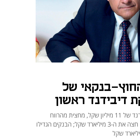
חוץ-בנקאי של
 דיבידנד ראשון
חברת יעקב פיננסים מחלקת דיבידנד של 11 מיליון שקל, מחצית מהרווח
הרבעוני; תיק האשראי של החברה חצה את ה-3 מיליארד שקל; הבנקים הגדילו