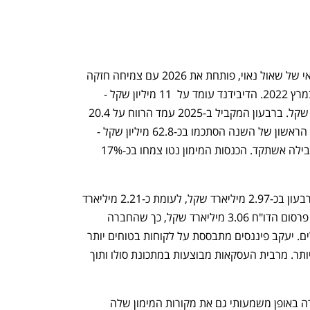
, חברת האשראי החוץ-בנקאי של שאול נאוי, פותחת את 2026 עם צמיחה חזקה 
וחלוקת דיבידנד ראשונה מאז שהונפקה במרץ 2022. הדיבידנד עומד על  11 מיליון שקל - 
כמחצית מהרווח הרבעוני של 22.4 מיליון שקל. ברבעון המקביל ב-2025 עמד הרווח על 20.4 
מיליון שקל. הכנסות המימון ברוטו ברבעון הראשון של השנה הסתכמו בכ-62.8 מיליון שקל - 
עלייה של כ-20.8% לעומת התקופה המקבילה אשתקד. הכנסות המימון נטו צמחו בכ-17% 
תיק האשראי של החברה הסתכם בסוף הרבעון בכ-2.97 מיליארד שקל, לעומת כ-2.21 מיליארד 
שקל בתקופה המקבילה אשתקד, ובמועד פרסום הדו"ח 3.06 מיליארד שקל, כך שהחברה 
חצתה לראשונה את רף 3 מיליארד השקלים. יעקב פיננסים מתבססת על לקוחות בטוחים יותר 
ומוותרת בכך על תשואה אפשרית גבוהה יותר. מרבית העסקאות מבוצעות במתכונת סולו ותוך 
במקביל לצמיחה בפעילות, הגדילה החברה באופן משמעותי גם את מקורות המימון שלה 