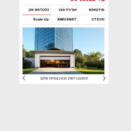
פודקאסט
אנרגיה 360
כלכליסט טק
Scale Up
XIMUSNXT
CTECH
נפתח בכרטיסייה חדשה
נפתח בכרטיסייה חדשה
נפתח בכרטיסייה חדשה
נפתח בכרטיסייה חדשה
יניהם
התכוננו לשלב הבא בצמיחה שלכם!