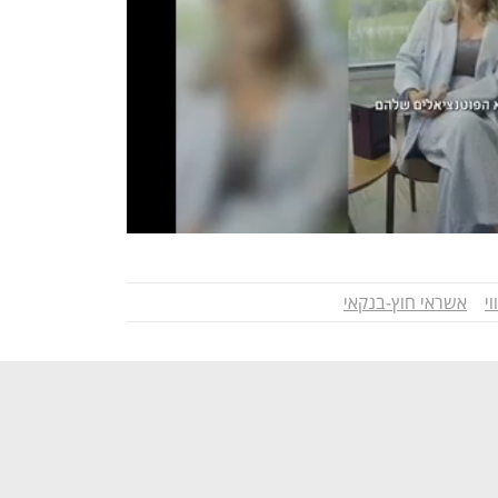
י
אשראי חוץ-בנקאי