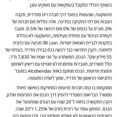
בשותף הכללי כמקובל בעסקאות עם משקיע עוגן.
ההשקעה, שנעשית בפועל דרך חברה ריט ספרדית, תקנה 
הטבות מס לפי החקיקה במדינה. אלה כוללות מס חברות של 
0%, מע"מ על נכסים של 0% ומס רכישה של 0.5%. מעבר 
לעמלת הניהול עם תחילת פעילותה, ההשקעה לא נכללת 
בתקנות לגביית הוצאות ישירות. IBI Lion מגיעה עם נדוניה 
לחתונה: הקרן החדשה כבר רכשה נכס בבירה מדריד, בעלות של 
55 מיליון שקל. הנכס, המשתרע על פני שטח של 7,830 מ"ר, 
כולל משרדים, מעבדות ומחסנים לוגיסטיים עם רישיון לאחסון 
והפצת תרופות. הנכס ממוקם באזור Alcobendas במעגל 
הלוגיסטי הראשון של מדריד, סמוך לשדה התעופה.
ממוקמות בו כמה חברות תרופות המחזיקות באישור מיוחד 
ממשרד הבריאות הספרדי להפיץ דרך הנכס את התרופות שלהן. 
הקרן התקשרה בחוזה ל־20 שנה עם הגורם שמתפעל את 
הנכס. המימון עומד על ריבית (יורו) של 1.25% ל־20 שנה. 
בשנתיים הראשונות לא ישולמו תשלומי קרן, ולכן צפויות בהן 