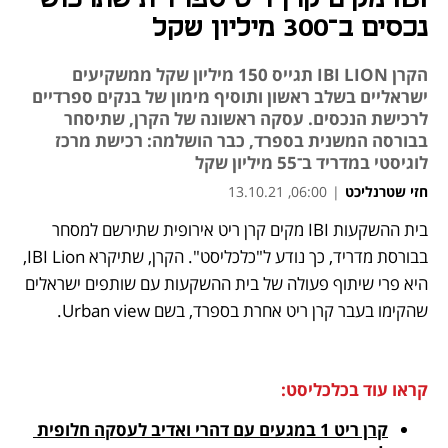
נכסים ב־300 מיליון שקל
הקרן IBI LION תגייס 150 מיליון שקל ממשקיעים
ישראליים בשלב ראשון ותוסיף מימון של בנקים ספרדיים
לרכישת הנכסים. עסקה ראשונה של הקרן, שתיסחר
בבורסה המשנית בספרד, כבר הושלמה: רכישת מרכז
לוגיסטי במדריד ב־55 מיליון שקל
חזי שטרנליכט
|
06:00, 13.10.21
בית ההשקעות IBI מקים קרן ריט אירופית שתירשם למסחר 
נפתח בכרטיסייה חדשה
נפתח בכרטיסייה חדשה
נפתח בכרטיסייה חדשה
בבורסת מדריד, כך נודע ל"כלכליסט". הקרן, שתיקרא IBI Lion, 
היא פרי שיתוף פעולה של בית ההשקעות עם שותפים ישראלים 
שהקימו בעבר קרן ריט אחרת בספרד, בשם Urban view. 
קראו עוד בכלכליסט:
קרן ריט 1 במגעים עם דהרי ואדיב לעסקה חלופית 