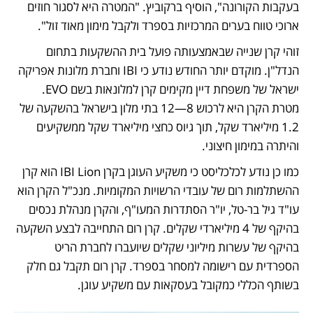
בעקבות הקורונה", הוסיף ברקוביץ. "המטרה היא לסגור חוזים 
ארוכי טווח בערים המרכזיות בספרד ולקבל מימון מאוד זול".
זוהי קרן שנייה שבאמצעותה פועל בית ההשקעות בתחום 
הנדל"ן. מוקדם יותר החודש נודע כי IBI וחברת מלונות אפריקה 
ישראל של משפחת דיין מקימים קרן למלונאות בשם EVO. 
מטרת הקרן היא לרכוש 8—12 בתי מלון בישראל בהשקעה של 
1.2 מיליארד שקל, תוך גיוס כחצי מיליארד שקל ממשקיעים 
והיתרה במימון חיצוני.
כמו כן נודע לכלכליסט כי משקיע העוגן בקרן IBI Lion הוא קרן 
ההשתלמות רום של עובדי הרשויות המקומיות. מנכ"ל הקרן הוא 
עו"ד גיל בר-טל, יו"ר הסתדרות המעו"ף, והקרן מנהלת נכסים 
בהיקף של 4 מיליארדי שקלים. קרן רום התחייבה לבצע השקעה 
בהיקף של עשרות מיליוני שקלים שיועברו לחברת הריט 
הספרדית עם רישומה למסחר בספרד. קרן רום תקבל גם חלק 
בשותף הכללי כמקובל בעסקאות עם משקיע עוגן.