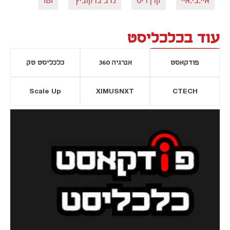
עוד בכלכליסט
פודקאסט
אנרגיה 360
כלכליסט טק
Scale Up
XIMUSNXT
CTECH
יסייה חדשה
נפתח בכרטיסייה חדשה