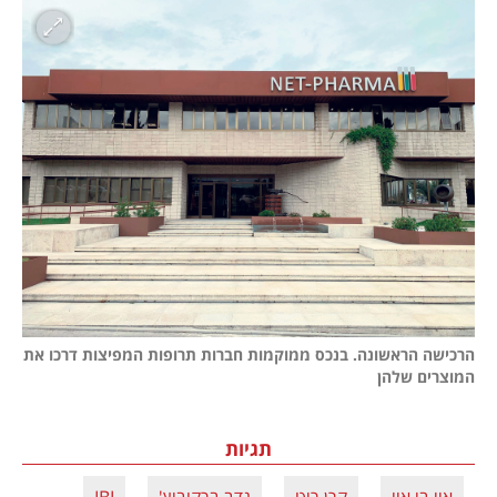
הרכישה הראשונה. בנכס ממוקמות חברות תרופות המפיצות דרכו את 
המוצרים שלהן

תגיות
איי.בי.איי
קרן ריט
נדב ברקוביץ'
IBI