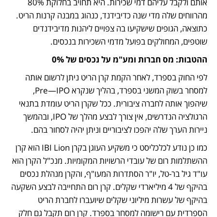
אותם ולקבל עליהם דמי שכירות. היא תחויב בחלוקת 80% 
מהרווחים שלה מדי שנה כדיבידנד, כנהוג במבנה קרנות הריט. 
כתוצאה, הגופים שישקיעו בה צפויים ליהנות מדיבידנדים 
שוטפים, המחולקים בפועל מדמי השכירות בנכסים.
ההטבות: מס חברות ומע"מ על נכסים של 0% 
לפי החוק בספרד, לאחר הקמת קרן הריט ניתן לרשום אותה 
למסחר בשוק המשני בספרד, בהליך שנקרא Pre—IPO, 
שיהפוך אותה לחברה ציבורית. ככל שקרן הריט עומדת בתנאי 
הרגולציה הנדרשים, אין צורך לבצע מהלך של IPO, ובהמשך 
ניירות הערך שלה יהפכו לציבוריים וניתן יהיה לסחור בהם.
כמו כן נודע לכלכליסט כי משקיע העוגן בקרן IBI Lion הוא קרן 
ההשתלמות רום של עובדי הרשויות המקומיות. מנכ"ל הקרן הוא 
עו"ד גיל בר-טל, יו"ר הסתדרות המעו"ף, והקרן מנהלת נכסים 
בהיקף של 4 מיליארדי שקלים. קרן רום התחייבה לבצע השקעה 
בהיקף של עשרות מיליוני שקלים שיועברו לחברת הריט 
הספרדית עם רישומה למסחר בספרד. קרן רום תקבל גם חלק 