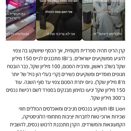
כלכליסט דיגיטל "חינוך הוא המשימה של החיים שלי"_v
אני לא צריכה את המשרד: רונית שרעבי-חדד מנהלת ארגון של 30000 עובדים מכל מקום_v
טכנולוגיה זה לא רק בהייטק: גם תעשיי
קרן הריט תהיה ספרדית מקומית, אך הכסף שיושקע בה צפוי 
להגיע ממשקיעים ישראלים. ב־IBI מתכננים לגייס 150 מיליון 
שקל בשלב ראשון, ומרבית הסכום, 100 מיליון שקל, כבר הובטח 
מגופים מוסדיים ומשקיעים כשירים (קרי בעלי הון נזיל של יותר 
מ־8 מיליון שקל). גיוס יתרת הסכום צפוי עד סוף השנה. עוד 
150 מיליון שקל יגיעו כמימון מבנקים בספרד לשם רכישת נכסים 
ב־300 מיליון שקל. 
IBI Lion תשקיע בנכסים מניבים ומאוכלסים הכוללים חוזי 
שכירות ארוכי טווח לחברות יציבות מתחומי הלוגיסטיקה, 
הקמעונאות והמשרדים. הקרן מתכננת לרכוש נכסים, להשביח 