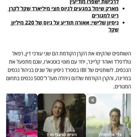
לרכישת ישפרו מודיעין
מארק שימל במגעים לגיוס חצי מיליארד שקל לקרן 
ריט למגורים
ניסיון שלישי: אאורה תודיע על גיוס של 220 מיליון 
שקל
השותפים שהקימו את הקרן הקודמת הם שני עורכי דין, רפאל 
גולדפלד ואוהד קליינר, יחד עם מוטי בוטנארו, שגם מתפעל את 
הנכסים. לשותפים של IBI בספרד ניסיון של שנים בניהול נכסים 
במדינה, והקרן הקודמת שלהם ניהלה מעל ל־500 נכסים בתחום 
המגורים. 