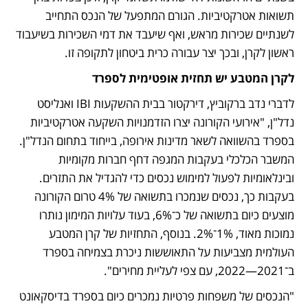
תשואות אטרקטיביות. הגורם המתפעל של הנכס התחייב 
לשנתיים שכירות מראש, ואף שיעבד את דמי השכירות בשיעבוד 
ראשון לקרן, ובכך יצר עבורה כרית ביטחון לתקופה זו.
לקרן המטבע יש תחזית אופטימית לספרד
לדברי נדב ברקוביץ, דירקטור בבית ההשקעות IBI ואנליסט 
נדל"ן, "אירועי הקורונה יצרו הזדמנויות השקעה אטרקטיביות 
בספרד בהשוואה לשאר מדינות אירופה, בייחוד בתחום הנדל"ן. 
המשבר הכלכלי בעקבות המגפה דחף חברות מקומיות 
ובינלאומיות לפעול למימוש נכסים כדי להגדיל את התזרים. 
בעקבות כך, נכסים שנמכרו בתשואה של 4% טרום הקורונה 
מוצעים כיום בתשואה של כ־6%, בעוד עלויות המימון נותרו 
נמוכות מאוד, 1%־2%. בנוסף, התחזיות של קרן המטבע 
העולמית מצביעות על התאוששות ניכרת בצמיחה בספרד 
ב־2021—2022, עם צפי לעליית מחירים".
"הנכסים של משפחות פרטיות נמכרים כיום בספרד בדיסקאונט 