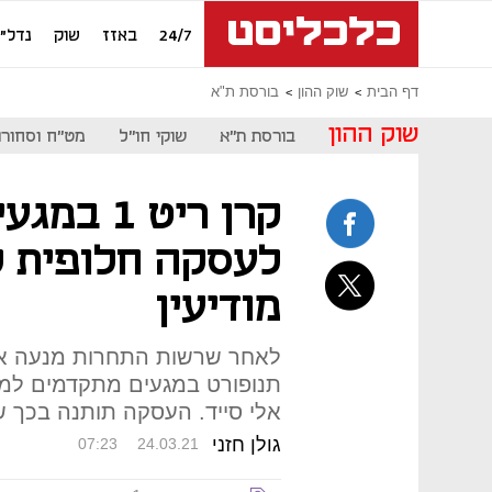
24/7
באזז
שוק
נדל"ן
דף הבית
שוק ההון
בורסת ת"א
שוק ההון
בורסת ת"א
שוקי חו"ל
מט"ח וסחורו
קרן ריט 1
לעסקה חלופית ל
מודיעין
לאחר שרשות התחרות מנעה את 
תנופורט במגעים מתקדמים למכי
אלי סייד. העסקה תותנה בכך ש
גולן חזני
07:23
24.03.21