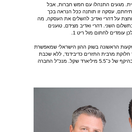
ית. מגעים התנהלו עם חמש חברות, אבל
ה עם ריט 1. גם אם תיחתם, עסקה זו תותנה ככל הנראה בכך
לוחצת על דהרי ואדיב להשלים את העסקה, מה
שלום השני. דהרי ואדיב מצידם, טוענים
עומדים לחתום מול ריט 1.
200 היא קרן ההשקעות הראשונה בשוק ההון הישראלי שמאפשרת
 חלוקת מרבית התזרים כדיבידנד, ללא שכבת
מס נוספת. לקרן תיק נכסים מניבים בהיקף של כ־5.5 מיליארד שקל. מנכ"ל החברה