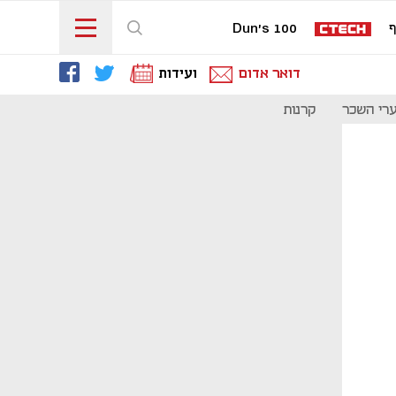
ף
Dun's 100
דואר אדום
ועידות
רי השכר
קרנות