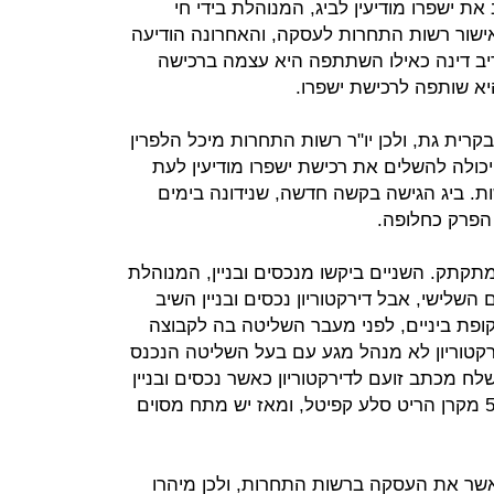
את ישפרו מודיעין לביג, המנוהלת בידי חי
ישור רשות התחרות לעסקה, והאחרונה הודיעה
דיב דינה כאילו השתתפה היא עצמה ברכישה
היא שותפה לרכישת ישפרו.
בקרית גת, ולכן יו"ר רשות התחרות מיכל הלפרין
כולה להשלים את רכישת ישפרו מודיעין לעת
 ביג הגישה בקשה חדשה, שנידונה בימים
 הפרק כחלופה.
מתקתק. השניים ביקשו מנכסים ובניין, המנוהלת
השלישי, אבל דירקטוריון נכסים ובניין השיב
ופת ביניים, לפני מעבר השליטה בה לקבוצה
רקטוריון לא מנהל מגע עם בעל השליטה הנכנס
לח מכתב זועם לדירקטוריון כאשר נכסים ובניין
השקיעה כ־90 מיליון שקל ברכישת 5% מקרן הריט סלע קפיטל, ומאז יש מתח מסוים
אשר את העסקה ברשות התחרות, ולכן מיהרו