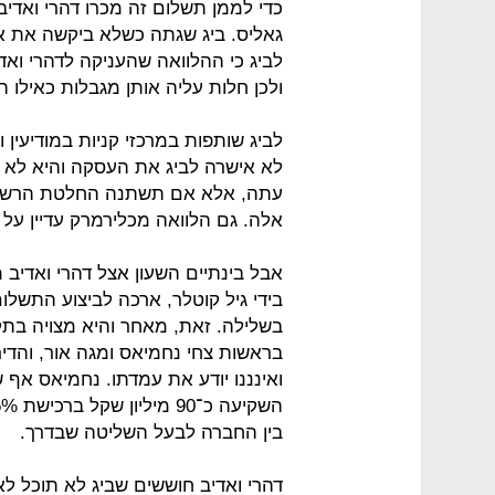
כדי לממן תשלום זה מכרו דהרי ואדיב 
גאליס. ביג שגתה כשלא ביקשה את א
לביג כי ההלוואה שהעניקה לדהרי וא
ולכן חלות עליה אותן מגבלות כאילו 
לביג שותפות במרכזי קניות במודיעין ו
לא אישרה לביג את העסקה והיא לא י
עתה, אלא אם תשתנה החלטת הרשות.
אלה. גם הלוואה מכלירמרק עדיין על
אבל בינתיים השעון אצל דהרי ואדיב 
בידי גיל קוטלר, ארכה לביצוע התשלום 
בשלילה. זאת, מאחר והיא מצויה בתק
בראשות צחי נחמיאס ומגה אור, והדי
ואינננו יודע את עמדתו. נחמיאס אף ש
בין החברה לבעל השליטה שבדרך.
דהרי ואדיב חוששים שביג לא תוכל ל