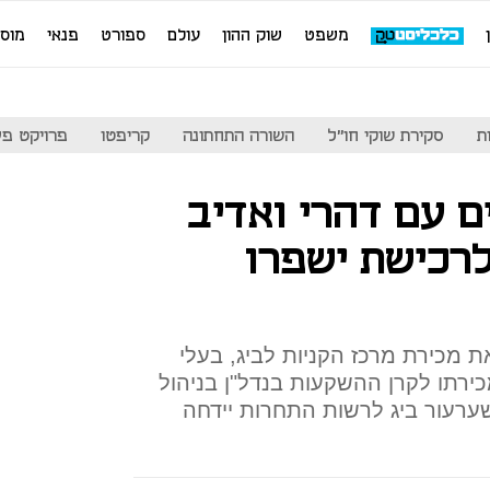
משפט
שוק ההון
עולם
ספורט
פנאי
מוס
ת
סקירת שוקי חו"ל
השורה התחתונה
קריפטו
פרויקט פע
 במגעים עם דהרי ואדיב
רכישת ישפרו
מכירת מרכז הקניות לביג, בעלי
רתו לקרן ההשקעות בנדל"ן בניהול
ערעור ביג לרשות התחרות יידחה