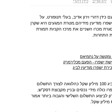
ירון אדיב
כידן דהרי
 עם כידן דהרי וירון אדיב, בעלי תנופורט, על
שפרו מודיעין מידיהם.מטרת המגעים היא שקרן
במסגרת מכרו השניים את מרכז הקניות תמורת
 ומקשה על נחמיאס
כישת ישפרו - הפעם מכלירמרק
רת ישפרו מודיעין לביג
כחלק מהעסקה, קיבלו דהרי ואדיב מביג 100 מיליון שקל כהלוואה לצורך התשלום
 כולה מידי נכסים ובניין מקבוצת דסק"ש,
ד האחרון לביצוע התשלום השלישי והגבוה ביותר אמור