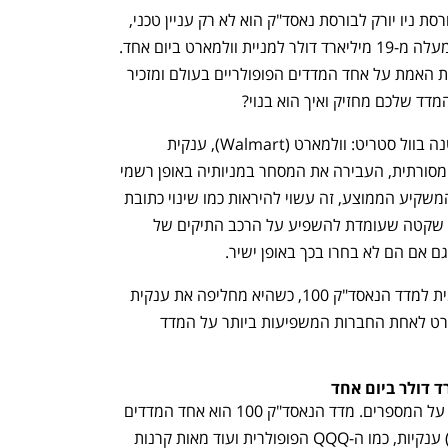
המעבר ההיסטורי של מניית וולמארט מבורסת ניו יורק לבורסת נאסד"ק הוא לא רק עניין טכני, 
אלא אירוע שעשוי להזרים ביקושים של למעלה מ-19 מיליארד דולר למניית וולמארט ביום אחד. 
אבל מעבר למספרים, הצעד הזה חושף את האמת על אחד המדדים הפופולריים בעולם ומזכיר 
דד שלכם מחזיק ואיך הוא בנוי?
ב-9 בדצמבר 2025 נרשמה היסטוריה קטנה בוול סטריט: וולמארט (Walmart), ענקית 
הקמעונאות המזוהה כל כך עם הכלכלה המסורתית, העבירה את המסחר במניותיה באופן רשמי 
מבורסת ניו יורק, לבורסת נאסד"ק. עבור המשקיע הממוצע, זה עשוי להיראות כמו שינוי כתובת 
טכני בלבד. בפועל, מדובר ברעידת אדמה שקטה שעומדת להשפיע על הרכב התיקים של 
ם אם הם לא בחרו בכך באופן ישיר.
ב-20 בינואר 2026, וולמארט נכנסה רשמית למדד הנאסד"ק 100, כשהיא מחליפה את ענקית 
התרופות אסטרהזניקה. בכך, הפכה וולמארט לאחת החברות המשפיעות ביותר על המדד 
כדי להבין את גודל האירוע, צריך להסתכל על המספרים. מדד הנאסד"ק 100 הוא אחד המדדים 
הנעקבים ביותר בעולם. קרנות סל (ETFs) ענקיות, כמו ה-QQQ הפופולרית ועוד מאות קרנות 