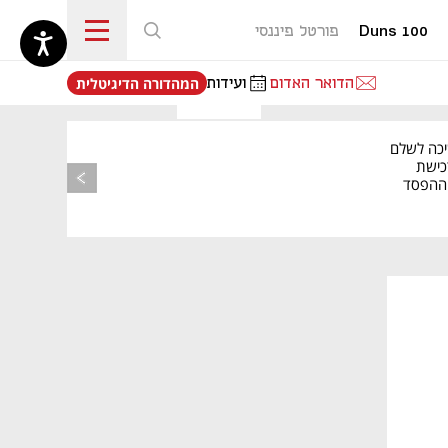
Duns 100
פורטל פיננסי
נפתח בכרטיסייה חדשה
הדואר האדום
ועידות
המהדורה הדיגיטלית
יכה לשלם
כישת
BASE: ההפסד
הרבעוני זינק ל-76