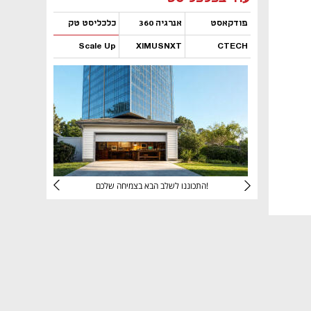
פודקאסט
אנרגיה 360
כלכליסט טק
Scale Up
XIMUSNXT
CTECH
נפתח בכרטיסייה חדשה
נפתח בכרטיסייה חדשה
נפתח בכרטיסייה חדשה
נפתח בכרטיסייה חדשה
יניהם
התכוננו לשלב הבא בצמיחה שלכם!