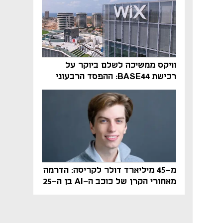
וויקס ממשיכה לשלם ביוקר על
רכישת BASE44: ההפסד הרבעוני
זינק ל-76 מיליון דולר
מ-45 מיליארד דולר לקריסה: הדרמה
מאחורי הקרן של כוכב ה-AI בן ה-25