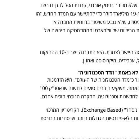
וקבעה שיא כל הזמנים חדש. חשוב להבין שלא מדובר בזינוק אורגני, קרנות הסל לבדן נדרשו 
לבצע רכישות כפויות בהיקף של למעלה מ-19 מיליארד דולר כדי להתיישר עם המדד החדש. זהו 
"לחץ קניות"(Buying Pressure)  טכני ביסודו, שלא נובע משיפור ברווחיות החברה או 
מהודעה עסקית חיובית, אלא נטו מהחלטת הרישום של וולמארט ומהמתמטיקה היבשה של 
וולמארט לא סתם נכנסה למדד - היא נכנסה היישר לצמרת. היא התברגה ישר ב-10 ההחזקות 
 אנבידיה, מיקרוסופט ואמזון.
הכניסה של וולמארט למדד שמזוהה בציבור כ"מדד הטכנולוגיה של העולם", היא הזדמנות 
מצוינת לעצור ולהבין איך מדדים עובדים באמת. משקיעים רבים טועים לחשוב שנאסד"ק 100 
לחדשנות וטכנולוגיה. המקרה הנוכחי מוכיח אחרת.
נאסד"ק 100 הוא מדד המבוסס על "מקום מסחר" (Exchange Based). הקריטריון המרכזי 
להיכנס אליו הוא פשוט: להיות אחת החברות הלא-פיננסיות הגדולות ביותר שנסחרות בבורסת 