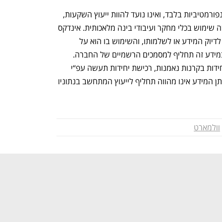
 תוכן זה מיועד למטרות אינפורמטיביות בלבד, ואינו נועד להוות ייעוץ השקעות, 
המלצה, שידול או חוות דעת. אינדקס עושה שימוש בכלי מחקר ועיבודי בינה מלאכותית. אינדקס 
מחקר ופיתוח מדדים בע"מ אינה אחראית לדיוק המידע או לשלמותו, והשימוש בו הוא על 
נפתח בכרטיסייה חדשה
נפתח בכרטיסייה חדשה
אחריות המשתמש הבלעדית. אין לראות במידע זה תחליף למסמכים הרשמיים של החברה. 
המידע לעיל אינו מהווה הצעה לרכישת יחידות בקרנות נאמנות, רכישת יחידות תעשה עפ“י 
תשקיף ודו“חות מיידיים שבתוקף בלבד. מתן המידע אינו מהווה תחליף לייעוץ המתחשב בנתוניו 
וולמארט
ענף במתח גבוה
מדברים כלכלה, עסקים ומה שב