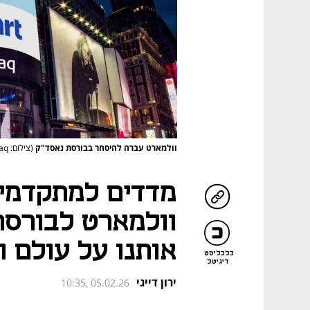
וולמארט עברה להיסחר בבורסת נאסד"ק
(צילום: Nasdaq)
מדדים למתקדמי
וולמארט לבורסת
אותנו על עולם 
כלכליסט
דיגיטל
ירון דייגי
10:35, 05.02.26