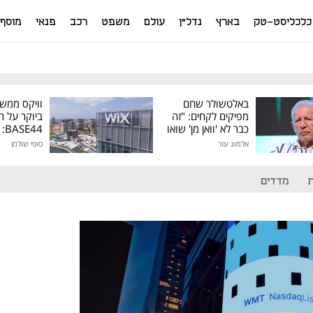
כלכליסט-טק
בארץ
נדל"ן
עולם
משפט
רכב
פנאי
מוסף
באלטשולר שחם
וויקס ממש
מפיקים לקחים: "זה
ביוקר על ר
כבר לא 'וואן מן' שואו
44
של גילעד"
אלמוג עזר
סופי שולמן
מיליון דולר
מדדים