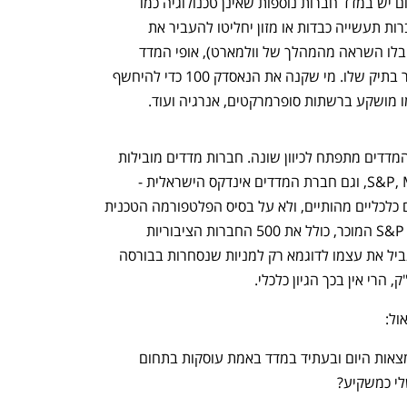
אין במדד סינון לפי עיסוק החברה. כבר היום יש במדד חברות נוספות שאינן טכנולוגיה כמו 
וולמארט, ומחר, תיאורטית, אם עוד 20 חברות תעשייה כבדות או מזון יחליטו להעביר את 
הרישום שלהן לבורסת נאסד"ק (אולי כי קיבלו השראה מהמהלך של וולמארט), אופי המדד 
ישתנה לחלוטין, בלי שהמשקיע שינה דבר בתיק שלו. מי שקנה את הנאסדק 100 כדי להיחשף 
 מושקע ברשתות סופרמרקטים, אנרגיה ועוד.
כדי להתמודד עם עיוותים מסוג זה, עולם המדדים מתפתח לכיוון שונה. חברות מדדים מובילות 
בעולם ובישראל - כדוגמת S&P, MSCI, Russell, וגם חברת המדדים אינדקס הישראלית - 
מפתחות מדדים המבוססים על קריטריונים כלכליים מהותיים, ולא על בסיס הפלטפורמה הטכנית 
שבה המניה נסחרת. לדוגמא מדד ה-S&P 500 המוכר, כולל את 500 החברות הציבוריות 
הגדולות שהתאגדו בארה"ב. המדד לא מגביל את עצמו לדוגמא רק למניות שנסחרות בבורסה 
, הרי אין בכך הגיון כלכלי.
ול:
1.	מהם כללי המדד? האם החברות הנמצאות היום ובעתיד במדד באמת עוסקות בתחום 
י כמשקיע?