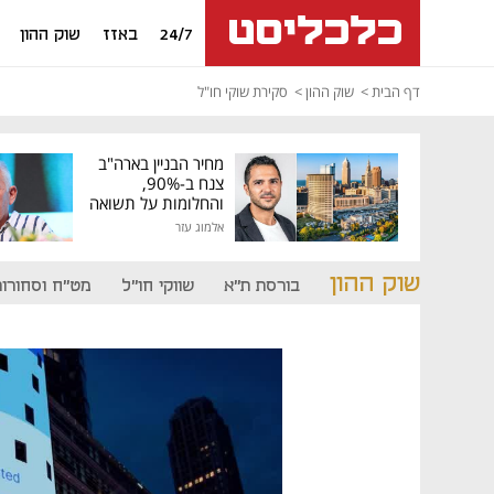
24/7
באזז
שוק ההון
דף הבית
שוק ההון
סקירת שוקי חו"ל
מחיר הבניין בארה"ב
צנח ב-90%,
והחלומות על תשואה
גבוהה התנפצו
אלמוג עזר
שוק ההון
בורסת ת"א
שווקי חו"ל
מט"ח וסחורות