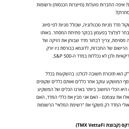
2.	מה מקום ההתאגדות ועיקר הפעילות? איפה החברות פועלות (מייצרות הכנסות) ורשומות 
סחרת)?
משקיע שמעוניין בחשיפה לטכנולוגיה, ישקול מדד מניות טכנולוגיה, שכולל מניות לפי סיווג 
ענפי ולא לפי הבורסה בה מנכ"ל החברה בחר לצלצל בפעמון בבוקר פתיחת המסחר. באותו 
אופן, מי שרוצה חשיפה לכלכלה של מדינה מסוימת, צריך לבחור מדד שבוחן את הזיקה של 
החברות לאותה מדינה, ולא רק את בורסת הרישום של החברות, לדוגמא בבורסת ניו יורק 
 ולכן לא נכללות במדד ה-S&P 500. 
המעבר של מניית וולמארט לבורסת נאסד"ק הוא תזכורת חשובה לכולנו: בהשקעות בכלל 
ופאסיביות בפרט, יש חשיבות לפרטים. הכסף המושקע עוקב אחר כללים ואותם כללים שקופים 
לכולם. הבנת כללי המדד ("המתודולוגיה") היא הכלי החשוב ביותר בארגז הכלים של המשקיע 
הפאסיבי. לפני בחירת מוצר השקעה, תשאלו את עצמכם - האם אני מבין את כללי המדד, האם 
המדד משרת את תזת ההשקעות שלי, או אולי המדד רק משקף את "רשימת המלאי" הרשומות 
 TMX VettaFi) 