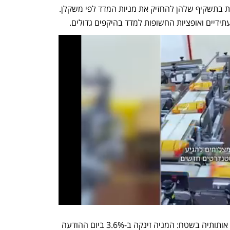
המחקות את המדד ברחבי העולם, מחויבות בתשקיף שלהן להחזיק את מניות המדד לפי משקלן. 
 עתידיים ואופציות החשופות למדד בהיקפים גדולים.
הכניסה של וולמארט למדד כבר נתנה את אותותיה בשטח: המניה זינקה ב-3.6% ביום ההודעה 