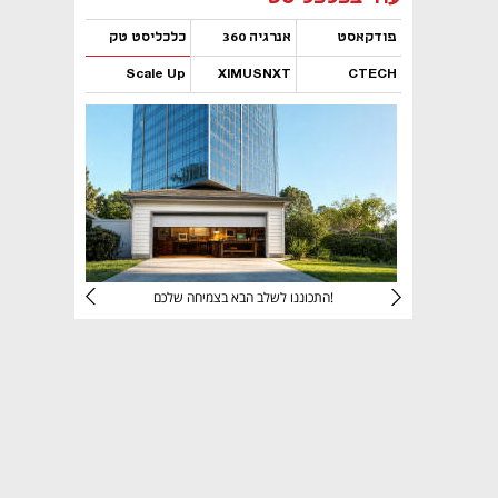
פודקאסט
אנרגיה 360
כלכליסט טק
Scale Up
XIMUSNXT
CTECH
נפתח בכרטיסייה חדשה
נפתח בכרטיסייה חדשה
נפתח בכרטיסייה חדשה
נפתח בכרטיסייה חדשה
יניהם
התכוננו לשלב הבא בצמיחה שלכם!