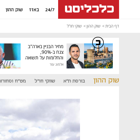
24/7
באזז
שוק ההון
דף הבית
שוק ההון
שוקי חו"ל
מחיר הבניין בארה"ב
צנח ב-90%,
כלכליסט
דיגיטל
והחלומות על תשואה
גבוהה התנפצו
אלמוג עזר
שוק ההון
בורסת ת"א
שווקי חו"ל
מט"ח וסחורות