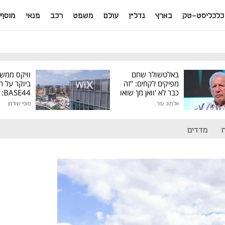
כלכליסט-טק
בארץ
נדל"ן
עולם
משפט
רכב
פנאי
מוסף
באלטשולר שחם
וויקס ממש
מפיקים לקחים: "זה
ביוקר על ר
כבר לא 'וואן מן' שואו
44
של גילעד"
אלמוג עזר
סופי שולמן
מיליון דולר
מדדים