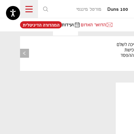
Duns 100
פורטל פיננסי
נפתח בכרטיסייה חדשה
הדואר האדום
ועידות
המהדורה הדיגיטלית
יכה לשלם
כישת
BASE: ההפסד
הרבעוני זינק ל-76