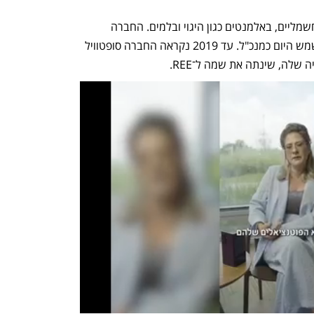
 REE היא חברה שעוזרת בפיתוח רכבים חשמליים, באלמנטים כגון היגוי ובלמים. החברה 
הוקמה ב-2011 על ידי דניאל בראל, שמשמש היום כמנכ"ל. עד 2019 נקראה החברה סופטוויל 
שלה, שינתה את שמה ל־REE. 