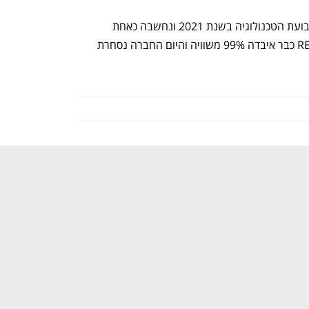
הנפקתה בוול סטריט נעשתה בליבה של בועת הטכנולוגיה בשנת 2021 ונחשבה כאחת 
הבולטות באותה שנה. אולם מאז מניית REE כבר איבדה 99% משוויה והיום החברה נסחרת 