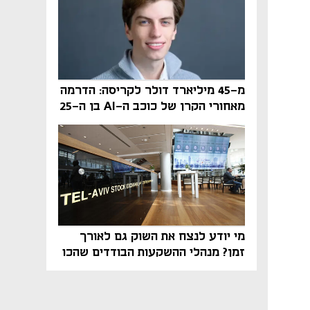
מ-45 מיליארד דולר לקריסה: הדרמה
מאחורי הקרן של כוכב ה-AI בן ה-25
מי יודע לנצח את השוק גם לאורך
זמן? מנהלי ההשקעות הבודדים שהכו
את ת״א־125