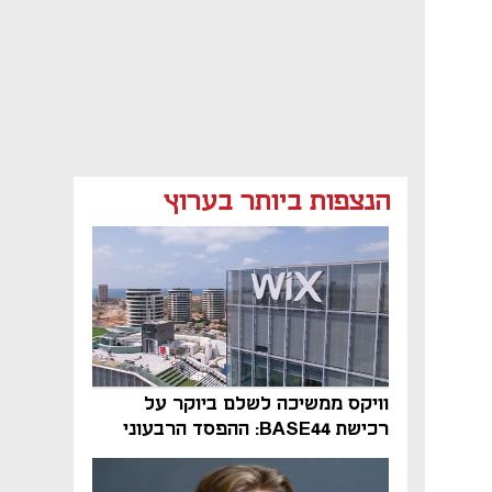
הנצפות ביותר בערוץ
וויקס ממשיכה לשלם ביוקר על
רכישת BASE44: ההפסד הרבעוני
זינק ל-76 מיליון דולר