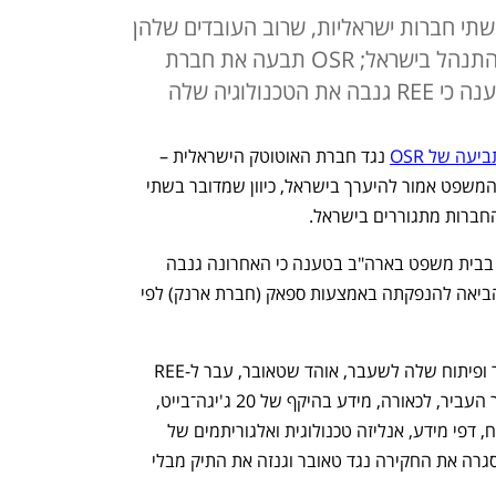
שתי חברות ישראליות, שרוב העובדים שלהן
חיים בישראל ולכן המשפט אמור להתנהל בישראל; OSR תבעה את חברת
ולוגיה שלה
יעה של OSR
 נגד חברת האוטוטק הישראלית – 
REE. שופט המחוזי, אלן אלברייט קבע כי המשפט אמור להיערך בישראל, כיוון שמדובר בשתי 
חברות מתגוררים בישראל. 
חברת OSR תבעה את REE בסוף דצמבר בבית משפט בארה"ב בטענה כי האחרונה גנבה 
ממנה את הטכנולוגיה, ואותה טכנולוגיה הביאה להנפקתה באמצעות ספאק (חברת ארנק) לפי 
בין היתר טענה OSR כי ראש צוות המחקר ופיתוח שלה לשעבר, אוהד שטאובר, עבר ל-REE  
ב-2019, יחד עם עובדים נוספים. שטאובר העביר, לכאורה, מידע בהיקף של 20 ג'יגה־בייט, 
שכללו כתבי קוד, מחקרי שוק, סכמות פיתוח, דפי מידע, אנליזה טכנולוגית ואלגוריתמים של 
אינטליגנציה מלאכותית. משטרת ישראל סגרה את החקירה נגד טאובר וגנזה את התיק מבלי 