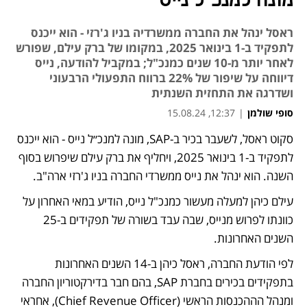
מונה למנכ״ל נייס
ראסל ינהל את החברה ממשרדיה בניו ג'רזי - הוא ייכנס
לתפקיד ב-1 בינואר 2025, במקומו של ברק עילם, שפורש
לאחר יותר מ-10 שנים כמנכ"ל; במקביל להודעה, נייס
דיווחה על שיפור של 22% ברווח התפעולי הרבעוני
ושדרגה את התחזית השנתית
סופי שולמן
|
12:37, 15.08.24
סקוט ראסל, לשעבר בכיר ב-SAP, מונה למנכ״ל נייס - הוא ייכנס 
לתפקיד ב-1 בינואר 2025, ויחליף את ברק עילם שיפרוש בסוף 
השנה. הוא ינהל את נייס ממשרדי החברה בניו ג'רזי ארה"ב.
עילם כיהן למעלה מעשור כמנכ"ל נייס, הודיע במאי האחרון על 
כוונתו לפרוש מנייס, שבה עבד בשורה של תפקידים ב-25 
השנים האחרונות. 
לפי הודעת החברה, ראסל כיהן ב-14 השנים האחרונות 
בתפקידים בכירים בחברת SAP, בהם חבר בדירקטוריון החברה 
ומנהל הההכנסות הראשי (Chief Revenue Officer), אחראי 