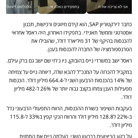
אני לא צריכה את המשרד: רונית שרעבי-חדד מנהלת ארגון של 30000 עובדים מכל מקום_v
בתפקידים כאלה אי אפשר לחכות: אושרת לוי מניעה השקעות ענק מהטלפון_v
כלכליסט דיגיטל
כחבר דירקטוריון SAP, הוא קידם מיזוגים ורכישות, תכנון 
אסטרטגי וממשל תאגידי. בתפקידו האחרון, היה ראסל אחראי 
להכנסות בהיקף של 31 מיליארד דולר, שהובילו את 
הטרנספורמציה של החברה להכנסות בענן. 
ראסל ישב במשרדי נייס בהובוקן, ניו ג'רזי שם ישב גם ברק עילם.
במקביל להכרזה על המנכ"ל להבא שלה, דיווחה נייס על צמיחה 
של 14% בהכנסות הרבעון השני ל-664.4 מיליון דולר. הכנסות 
מפעילות הענן צמחו בקצב גבוה יותר של 26% ל-482 מיליון 
דולר. 
בעקבות השיפור בשורת ההכנסות, הרווח התפעולי הרבעוני גדל 
ב-22% ל128.8 מיליון דולר והרווח הנקי קפץ ב33% ל-115.8 
מיליון דולר. 
על רקע הביצועים ברבעון השני, העלתה נייס את התחזית 