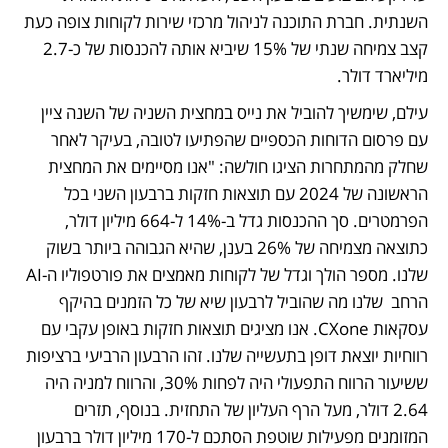
השנתית. חברת התוכנה לניהול מרכזי שירות לקוחות צופה כעת 
קצב צמיחה שנתי של 15% שיביא אותה להכנסות של כ-2.7 
מיליארד דולר.
עילם, שימשיך להוביל את נייס במחצית השניה של השנה ציין 
עם פרסום הדוחות הכספיים שהפתיעו לטובה, בעיקר לאחר 
שחלק מהמתחרות הציגו חולשה: "אנו מסיימים את המחצית 
הראשונה של 2024 עם תוצאות חזקות ברבעון השני בכל 
הפרמטרים. סך ההכנסות גדל ב-14% ל-664 מיליון דולר, 
כתוצאה מצמיחה של 26% בענן, שהיא הגבוהה ביותר בשוק 
שלנו. מספר הולך וגדל של לקוחות מאמצים את פורטפוליו ה-AI 
הרחב  שלנו מה שהוביל לרבעון שיא של כל הזמנים בהיקף 
עסקאות CXone. אנו מציגים תוצאות חזקות באופן עקבי עם 
רווחיות יוצאת דופן בתעשייה שלנו. זהו הרבעון הרביעי ברציפות 
ששיעור הרווח התפעולי היה לפחות 30%, והרווח למניה היה 
2.64 דולר, מעל הרף העליון של התחזית. בנוסף, תזרים 
המזומנים מפעילות שוטפת הסתכם ל-170 מיליון דולר ברבעון 