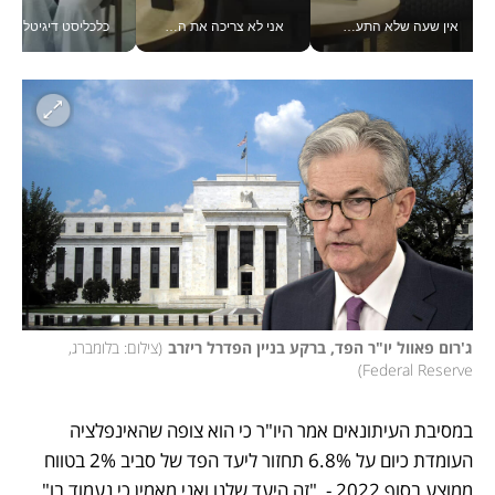
אין שעה שלא התעסקתי במשבר - טל אלכסנדרוביץ’ שגב מנהלת משברים תקשורתיים מכל מקום עם ה- Galaxy Z Fold8 Ultra שלה_v
אני לא צריכה את המשרד: רונית שרעבי-חדד מנהלת ארגון של 30000 עובדים מכל מקום_v
כלכליסט דיגיטל
ג'רום פאוול יו"ר הפד, ברקע בניין הפדרל ריזרב
(
צילום: בלומברג, 
)
Federal Reserve
במסיבת העיתונאים אמר היו"ר כי הוא צופה שהאינפלציה 
העומדת כיום על 6.8% תחזור ליעד הפד של סביב 2% בטווח 
ממוצע בסוף 2022 -  "זה היעד שלנו ואני מאמין כי נעמוד בו". 