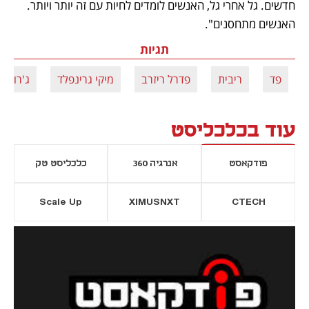
חדשים. גל אחרי גל, האנשים לומדים לחיות עם זה יותר ויותר. 
האנשים מתחסנים". 
תגיות
פד
ריבית
פדרל ריזרב
מיקי גרינפלד
ג'רום פ
עוד בכלכליסט
פודקאסט
אנרגיה 360
כלכליסט טק
Scale Up
XIMUSNXT
CTECH
יסייה חדשה
נפתח בכרטיסייה חדשה