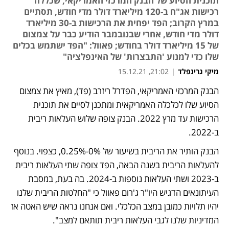
תוכנית הסיוע של הבנק המרכזי האמריקאי, שכללה
רכישות אג"ח ב-120 מיליארד דולר מדי חודש, תסתיים
במרץ הקרוב; הפד יפחית את הרכישות ב-30 מיליארד
דולר מדי חודש, אחרי שבנובמבר הודיע כבר על צמצום
של 15 מיליארד דולר בחודש; פאוול: "הפד ישתמש בכלים
שלו כדי למנוע 'התבצרות' של האינפלציה"
מיקי גרינפלד
|
21:02, 15.12.21
הבנק המרכזי האמריקאי, הפדרל ריזרב (פד), מאיץ את צמצום 
נפתח בכרטיסייה חדשה
הסיוע שלו לכלכלה האמריקאית ומתכנן לסיים את תוכנית 
הרכישות עד מרץ 2022. הבנק צופה שלוש העלאות ריבית 
ב-2022. 
הבנק הותיר את הריבית בשיעור של 0%-0.25%, כצפוי. בנוסף 
להעלאות הריבית בשנה הבאה, הפד צופה שתי העלאות ריבית 
ב-2023 ושתי העלאות נוספות ב-2024. בה בעת, במסבת 
העיתונאים הדגיש היו"ר ג'רום פאוול כי "החלטות הריבית שלנו 
יהיו תלויות כמובן במצב הכלכלי. ואם אנחנו נראה שיש האטה אז 
המדיניות שלנו לגבי העלאות ריבית תותאם למצב". 