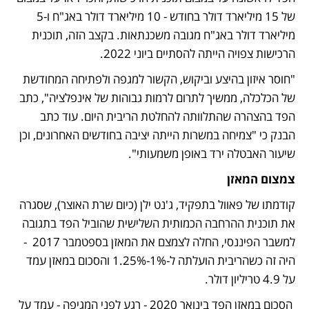
של 15 מיליארד דולר בחודש - 10 מיליארד דולר באג"ח ו-5 
מיליארד דולר באג"ח מגובה משכנתאות. בקצב הזה, תוכנית 
הרכישות צפויה הייתה להסתיים ביוני 2022. 
"חוסר איזון בהיצע וביקוש, הקשור למגפה ולפתיחה המחודשת 
של הכלכלה, ממשיך לתרום לרמות גבוהות של אינפלציה", כתב 
הפד בהצהרה שהתלוותה להחלטת הריבית היום. עוד כתב 
הבנק כי "צמיחה במשרות הייתה יציבה בחודשים האחרונים, וכן 
שיעור האבטלה ירד באופן משמעותי".
צמצום המאזן
קודמתו של פאוול בתפקיד, ג'נט ילן (כיום שרת האוצר), שסגרה 
את תוכנית ההרחבה הכמותית השלישית שהוביל הפד בתגובה 
למשבר הפיננסי, החלה לצמצם את המאזן בספטמבר 2017  - 
היה זה כשהריבית הועלתה ל-1%-1.25% והסכום במאזן עמד 
על 4.9 טריליון דולר. 
 הסכום במאזן הפד בינואר 2020 - רגע לפני המגיפה - עמד על 