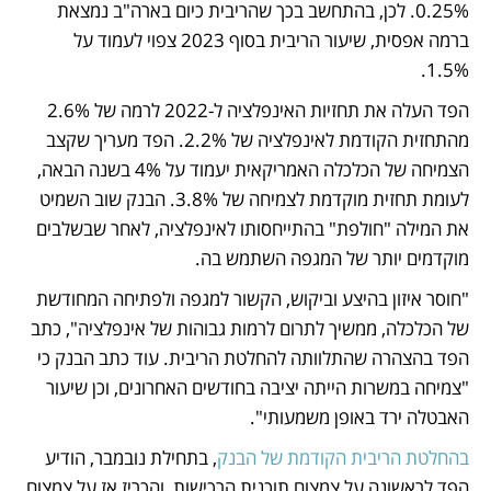
0.25%. לכן, בהתחשב בכך שהריבית כיום בארה"ב נמצאת 
ברמה אפסית, שיעור הריבית בסוף 2023 צפוי לעמוד על 
1.5%.
הפד העלה את תחזיות האינפלציה ל-2022 לרמה של 2.6% 
מהתחזית הקודמת לאינפלציה של 2.2%. הפד מעריך שקצב 
הצמיחה של הכלכלה האמריקאית יעמוד על 4% בשנה הבאה, 
לעומת תחזית מוקדמת לצמיחה של 3.8%. הבנק שוב השמיט 
את המילה "חולפת" בהתייחסותו לאינפלציה, לאחר שבשלבים 
מוקדמים יותר של המגפה השתמש בה. 
"חוסר איזון בהיצע וביקוש, הקשור למגפה ולפתיחה המחודשת 
של הכלכלה, ממשיך לתרום לרמות גבוהות של אינפלציה", כתב 
הפד בהצהרה שהתלוותה להחלטת הריבית. עוד כתב הבנק כי 
"צמיחה במשרות הייתה יציבה בחודשים האחרונים, וכן שיעור 
האבטלה ירד באופן משמעותי".
בהחלטת הריבית הקודמת של הבנק
, בתחילת נובמבר, הודיע 
הפד לראשונה על צמצום תוכנית הרכישות, והכריז אז על צמצום 