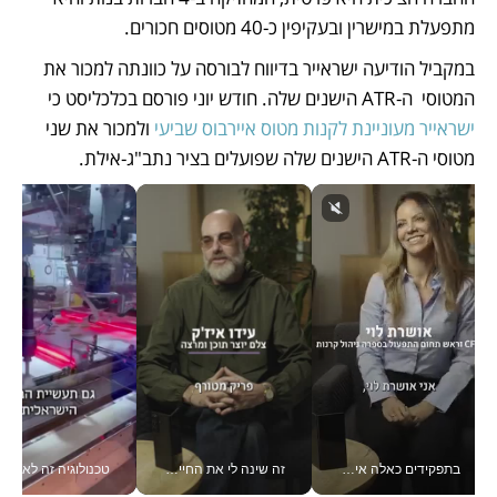
מתפעלת במישרין ובעקיפין כ-40 מטוסים חכורים. 
במקביל הודיעה ישראייר בדיווח לבורסה על כוונתה למכור את 
המטוסי  ה-ATR הישנים שלה. חודש יוני פורסם בכלכליסט כי 
ישראייר מעוניינת לקנות מטוס איירבוס שביעי
 ולמכור את שני 
מטוסי ה-ATR הישנים שלה שפועלים בציר נתב"ג-אילת. 
בתפקידים כאלה אי אפשר לחכות: אושרת לוי מניעה השקעות ענק מהטלפון_v
זה שינה לי את החיים: איך עידו איז'ק הופך את הסמארטפון לכלי צילום מקצועי_v
טכנולוגיה זה לא רק בהייטק: גם תעשיי