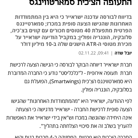
התעופה הצ'כית סמארטווינגס
בדיווח לבורסה עדכנה ישראייר כי היא בין המתמודדות
האחרונות שהגישו הצעה סופית במכרז; סמארטיינגס
הפרטית מתפעלת 40 מטוסים חכורים עם קווים בצ'כיה,
סלובקיה, הונגריה ופולין; במקביל הודיעה ישראייר על
מכירת מטוסי ה-ATR הישנים שלה ב-10 מיליון דולר
יובל שדה
|
09:41, 02.11.22
חברת ישראייר דיווחה הבוקר לבורסה כי הגישה הצעה לרכישת 
נפתח בכרטיסייה חדשה
נפתח בכרטיסייה חדשה
חברת  תעופה אירופית - ל"כלכליסט" נודע כי החברה המדוברת 
היא סמארטווינגס הצ'כית (Smartwings), הפועלת גם 
בסלובקיה, הונגריה ופולין.
לפי ההודעה, ישראייר היא "מהמתמודדות האחרונות" שהגישו 
הצעה סופית לרכישת החברה - ישראייר מדגישה כי הצעתה 
אינה היחידה שהוגשה במכרז וש"אין בידי ישראייר את האפשרות 
להעריך בשלב זה את סיכויי הצלחתה בתהליך". 
החברה הצ'כית היא פרטית, המחזיקה ב-4 חברות בנות והיא 