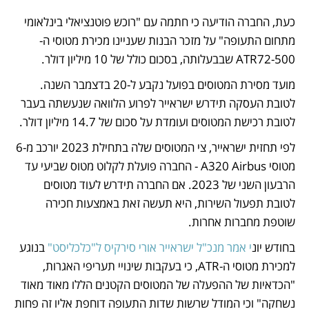
כעת, החברה הודיעה כי חתמה עם "רוכש פוטנציאלי בינלאומי 
מתחום התעופה" על מזכר הבנות שעניינו מכירת מטוסי ה-
ATR72-500 שבבעלותה, בסכום כולל של 10 מיליון דולר. 
מועד מסירת המטוסים בפועל נקבע ל-20 בדצמבר השנה. 
לטובת העסקה תידרש ישראייר לפרוע הלוואה שנעשתה בעבר 
לטובת רכישת המטוסים ועומדת על סכום של 14.7 מיליון דולר. 
לפי תחזית ישראייר, צי המטוסים שלה בתחילת 2023 יורכב מ-6 
מטוסי A320 Airbus - החברה פועלת לקלוט מטוס שביעי עד 
הרבעון השני של 2023. אם החברה תידרש לעוד מטוסים 
לטובת תפעול השירות, היא תעשה זאת באמצעות חכירה 
שוטפת מחברות אחרות.
בחודש יונ
י אמר מנכ"ל ישראייר אורי סירקיס ל"כלכליסט"
 בנוגע 
למכירת מטוסי ה-ATR, כי בעקבות שינויי תעריפי האגרות, 
"הכדאיות של ההפעלה של המטוסים הקטנים הללו מאוד מאוד 
נשחקה" וכי המודל שרשות שדות התעופה דוחפת אליו זה פחות 