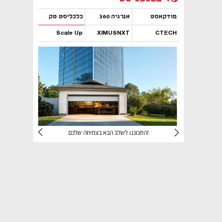
פודקאסט
אנרגיה 360
כלכליסט טק
Scale Up
XIMUSNXT
CTECH
נפתח בכרטיסייה חדשה
נפתח בכרטיסייה חדשה
נפתח בכרטיסייה חדשה
נפתח בכרטיסייה חדשה
יניהם
התכוננו לשלב הבא בצמיחה שלכם!