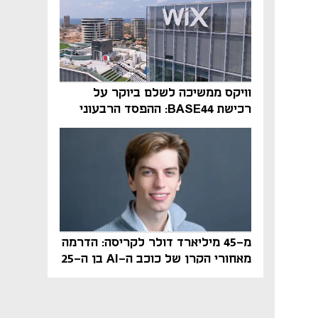
וויקס ממשיכה לשלם ביוקר על
רכישת BASE44: ההפסד הרבעוני
זינק ל-76 מיליון דולר
מ-45 מיליארד דולר לקריסה: הדרמה
מאחורי הקרן של כוכב ה-AI בן ה-25