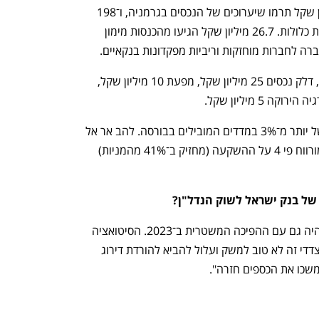
שקל, הפסולת 390 מיליון שקל, 4.5 מיליון שקל תרמו שיערוכים של הנכסים בגרמניה, ו־198 
מיליון שקל הם חלק הקבוצה ברווחי חברות כלולות. 26.7 מיליון שקל הגיעו מהכנסות מימון 
ה לחברות מוחזקות וריביות מפקדונות בנקאיים.
דלק ישראל תרמה 27 מיליון שקל מהרווח, דלק נכסים 25 מיליון שקל, מפעת 10 מיליון שקל, 
הדו"חות התפרסמו ביום שאחרי צניחות של יותר מ־3% במדדים המובילים בבורסה. להב אר אל 
נסחרת בשווי 1.16 מיליארד שקל. לוי, שמורווח פי 4 על ההשקעה (מחזיק ב־41% מהמניות) 
של בנק ישראל לשוק הנדל"ן?
לוי: "לא. השוק לא אוהב חוסר ודאות, וכך היה גם עם ההפיכה המשטרית ב־2023. הסיטואציה 
חוזרת עכשיו וכשעושים דברים באופן חד צדדי זה לא טוב למשק ועלול להביא להורדת דירוג 
משכו את הכספים חזרה".