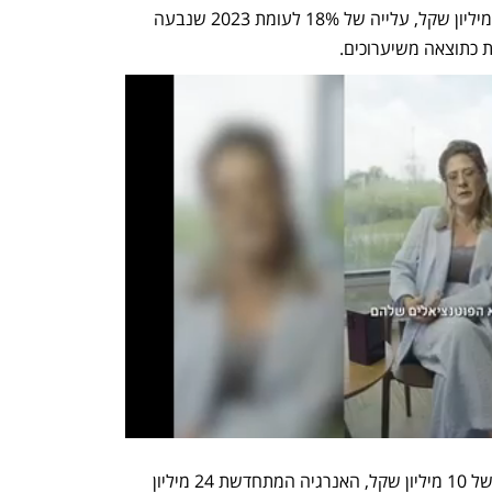
הכנסות החברה ב־2024 הסתכמו ב־658 מיליון שקל, עלייה של 18% לעומת 2023 שנבעה 
פעילות הנדל"ן להשקעה הניבה הכנסות של 10 מיליון שקל, האנרגיה המתחדשת 24 מיליון 