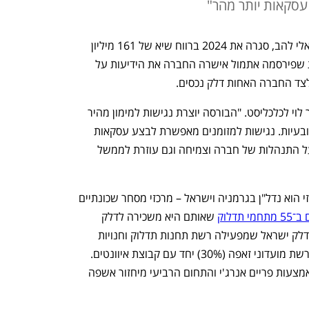
עסקאות יותר מהר"
להב אל.אר, חברת האחזקות של אבי לוי ואלי להב, סגרה את 2024 ברווח שיא של 161 מיליון 
שקל לעומת 102 מיליון ב־2023. בדו"חות שפירסמה אתמול אישרה החברה את הידיעות על 
לצד החברה האחות דלק נכסים. 
"אני מאוד מאמין ואוהב את הבורסה", אמר לוי לכלכליסט. "הבורסה יוצרת נגישות למימון מהיר 
וזול יחסית לבנקים, ללא הרבה פרוצדורה ובעיות. נגישות למזומנים מאפשרת לבצע עסקאות 
יותר מהר. לבורסה יש השפעה דרמטית על התנהלות של חברה וצמיחה וגם עוזרת לממשל 
להב פועלת בכמה תחומים: התחום המרכזי הוא נדל"ן בגרמניה וישראל – מרכזי מסחר שכונתיים 
דלוק
 שאותם היא משכירה לדלק 
ישראל. תחום נוסף הוא הדלק, באמצעות דלק ישראל שמפעילה רשת תחנות תדלוק וחנויות 
נוחות ומחזיקה ברשת ברגר קינג (87%) ורשת מועדוני זאפה (30%) יחד עם קבוצת איוונטים. 
התחום השלישי הוא אנרגיה מתחדשת באמצעות פריים אנרג'י והתחום הרביעי מיחזור אשפה 