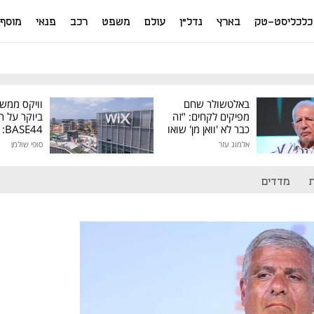
כלכליסט-טק
בארץ
נדל"ן
עולם
משפט
רכב
פנאי
מוסף
באלטשולר שחם
וויקס ממש
מפיקים לקחים: "זה
ביוקר על ר
כבר לא 'וואן מן' שואו
44
של גילעד"
אלמוג עזר
סופי שולמן
מיליון דולר
מדדים