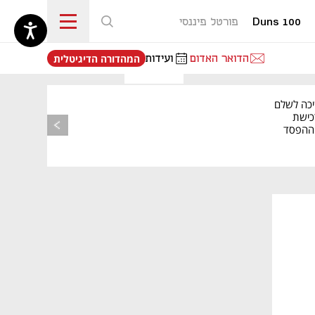
Duns 100
פורטל פיננסי
נפתח בכרטיסייה חדשה
הדואר האדום
ועידות
המהדורה הדיגיטלית
יכה לשלם
כישת
BASE: ההפסד
הרבעוני זינק ל-76