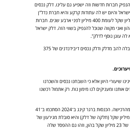
"חד משמעית. בשוק לא חזק יהיה קשה להנפיק חברות חדשות וזה ישפיע גם עלינו. דלק נכסים 
הוקמה לפני 4 שנים. פיצלנו אותה מדלק ישראל והיום יש לה עתודות קרקע והיא חברת נדל"ן 
לכל דבר.ההון של דלק נכסים הוא 830 מיליון שקל לעומת 400 מיליון לפני ארבע שנים. חברות 
מקבילות בשוק נסחרות במכפיל 1.2 על ההון ואני מקווה שנוכל להנפיק בשווי הזה. דלק ישראל 
לה עוגן נוסף לדלק".
מאז רכישת דלק ישראל מיצחק תשובה קיבלה להב מדלק ודלק נכסים דיבידנדנים של 375 
ערוכים.
"אז מה? שיערוך זה גם אמיתי. זה לא ששינינו שיעורי היוון אלא כי השבחנו נכסים והשכרנו 
במחיר יותר גבוה. הבנקים בגרמניה אוהבים אותנו ומעניקים לנו מימון נוח. רק אתמול רכשנו 
 לא רווה נחת מהרכישה. הכנסות ברגר קינג ב־2024 הסתכמו ב־41 
מיליון שקל והחברה רשמה הפסד של 15 מיליון שקל (חלקה של דלק) והיא סובלת מגירעון של 
50 מיליון שקל בהון. זאפה סובלת מגירעון של 23 מיליון שקל בהון, וזהו גם ההפסד שלה 