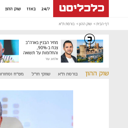
24/7
באזז
שוק ההון
דף הבית
שוק ההון
בורסת ת"א
מחיר הבניין בארה"ב
צנח ב-90%,
כלכליסט
דיגיטל
והחלומות על תשואה
גבוהה התנפצו
אלמוג עזר
שוק ההון
בורסת ת"א
שווקי חו"ל
מט"ח וסחורות