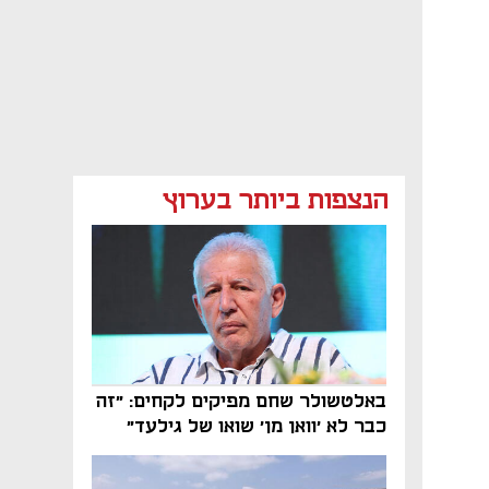
הנצפות ביותר בערוץ
באלטשולר שחם מפיקים לקחים: "זה
כבר לא 'וואן מן' שואו של גילעד"