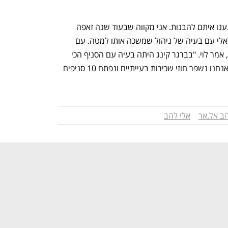
אבל הגענו איתם להבנות. אני מקווה שבעוד שנה זאפה 
תהיה רווחית. היא מותג חזק בבידור הישראלי עם בעיה של ניהול שמשכה אותו למטה. עם 
הניהול החדש נגיע למקומות יותר טובים", אמר לוי. "בברגר קינג היתה בעיה עם הסניף הכי 
גדול בנתב"ג שנסגר לשנתיים במלחמה. אנחנו נשפר חוזי שכירות בעייתיים ונפתח 10 סניפים 
ב אל.אר
אלי להב