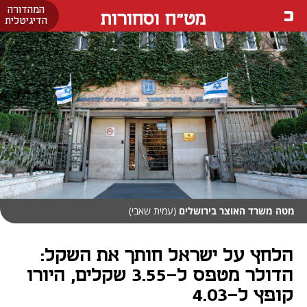
המהדורה
מט"ח וסחורות
הדיגיטלית
מטה משרד האוצר בירושלים
(עמית שאבי)
הלחץ על ישראל חותך את השקל:
הדולר מטפס ל-3.55 שקלים, היורו
קופץ ל-4.03