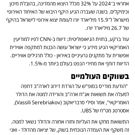
אחראי ב־2024 על 32% מכלל היצוא מהמדינה, בהובלת מיכון 
וכימיקלים. בשנה שעברה הגיע היקף היבוא של האיחוד האירופי 
מישראל ל־15.9 מיליארד יורו לעומת יצוא אירופי לישראל בהיקף 
של 26.7 מיליארד יורו.
עוד ברקע, בחזית הגיאופוליטית: דיווח ב-CNN לפיו למודיעין 
האמריקאי הגיע מידע כי ישראל עושה הכנות למתקפה אווירית 
אפשרית על מתקנים גרעיניים באיראן - כולל תרגילים אוויריים. 
הדיווח דוחף את מחירי הנפט בעולם ביותר מ-1.5%. 
בשווקים העולמיים
 "הודעת מודי'ס בסופ"ש על הורדת דירוג לארה"ב דחפה 
למעלה את תשואות אג"ח ארה"ב והורידה למטה את הדולר 
האמריקאי", אמר וסילי סרבריאקוב (Vassili Serebriakov), 
אסטרטג מט"ח של UBS. 
התשואות מחקו את העליות וחזרו אחורה והדולר נשאר למטה. 
זה משקף את העמדה הנוכחית בשוק, של יציאה מהדולר - ואני 