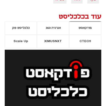
עוד בכלכליסט
פודקאסט
אנרגיה 360
כלכליסט טק
Scale Up
XIMUSNXT
CTECH
יסייה חדשה
נפתח בכרטיסייה חדשה