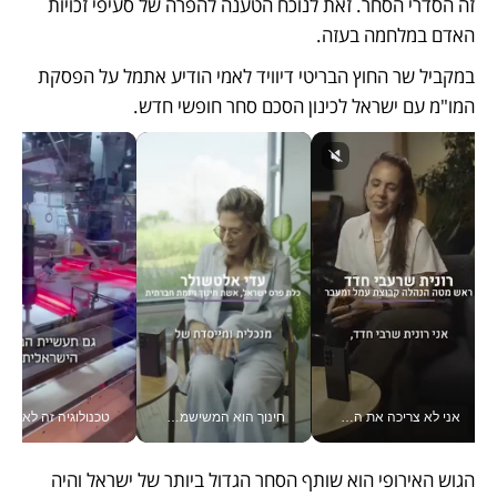
זה הסדרי הסחר. זאת לנוכח הטענה להפרה של סעיפי זכויות 
האדם במלחמה בעזה.
במקביל שר החוץ הבריטי דיוויד לאמי הודיע אתמל על הפסקת 
המו"מ עם ישראל לכינון הסכם סחר חופשי חדש. 
אני לא צריכה את המשרד: רונית שרעבי-חדד מנהלת ארגון של 30000 עובדים מכל מקום_v
חינוך הוא המשישמה של החיים שלי - V
טכנולוגיה זה לא רק בהייטק: גם תעשיי
הגוש האירופי הוא שותף הסחר הגדול ביותר של ישראל והיה 