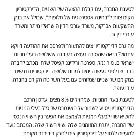
לטענת החברה, עם קבלת ההצעה של השניים, הדירקטוריון 
הקים צוות ל"בחינה אסטרטגית של חלופות", שכולל את בנק 
ההשקעות אברקור, משרד עורכי הדין הישראלי מיתר ומשרד 
עורכי דין זר.
מה גרם לדירקטוריון צים להתעורר ולפרסם את ההודעה דווקא 
אתמול? נראה שהסיבה נעוצה בעובדה ששלושה בעלי מניות 
ישראלים, מור גמל, ספרטה ורידינג קפיטל שלחו מכתב לחברה 
בו דרשו לפני כעשרה ימים למנות שלושה דירקטורים חדשים 
במקומם של שניים שמזוהים עם בעל השליטה הקודם בחברה, 
עידן עופר.
לטענת בעלי המניות, שמחזיקים 8% מצים, עדכון הרכב 
הדירקטוריון יסייע לשמור על האינטרס של כלל בעלי המניות 
להשיא שווי לבעלי המניות ולצמצם את הפער בין השווי הנכסי 
של החברה, יתרת המזומנים שלה ושווי השוק שלה. המכתב נועד 
למעשה ללחוץ על דירקטוריון צים לחלק דיבידנד מקופת 