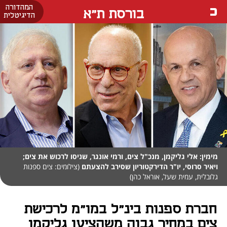
המהדורה
בורסת ת"א
הדיגיטלית
מימין: אלי גליקמן, מנכ"ל צים, ורמי אונגר, שניסו לרכוש את צים;
ויאיר סרוסי, יו"ר הדירקטוריון שסירב להצעתם
(צילומים: צים ספנות
גלובלית, עמית שעל, אוראל כהן)
חברת ספנות בינ"ל במו"מ לרכישת
צים במחיר גבוה משהציעו גליקמן