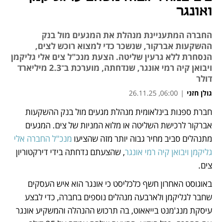
ואונגר
החברה המתעניינת מנהלת את המגעים מול בנק
ההשקעות אברקור, שנשכר כדי למצוא רוכש לצים,
הנסחרת ללא גרעין שליטה. הצעת מנכ"ל צים אלי גליקמן
ויבואן קיה רמי אונגר, שנדחתה, מוערכת ב־2.3 מיליארד
דולר
גולן חזני
|
06:00, 26.11.25
חברת ספנות בינלאומית מנהלת מגעים מול בנק ההשקעות 
נפתח בכרטיסייה חדשה
אברקור לרכישת השליטה או מלוא המניות של צים. המגעים 
מתנהלים סביב מחיר גבוה יותר מזה שהציעו 
מנכ"ל החברה אלי 
גליקמן ויבואן קיה רמי אונגר
, שהצעתם נדחתה בידי דירקטוריון 
צים.
באוגוסט האחרון חשף כלכליסט כי אונגר הוא איש העסקים 
שחבר לגליקמן ולארבעה מנהלים נוספים בחברה, כדי לבצע 
עיסקת מנג'מנט בייאאוט, בה תרכוש ההנהלה והמשקיע אונגר 