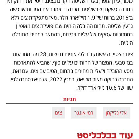
כזכור, עידן עופר, בעל השליטה הקודם בצים, חיסל את החזקותיו 
בחברה כשקנון שבשליטתו מכרה בדצמבר את המניות שרכשה 
ב־2016 ברווח של 1.9 מיליארד דולר. מאז מתפקדת צים ללא 
גרעין שליטה. תחום ההובלה הימית שבו פועלת צים מאופיין 
במחזוריות עסקית של עליות וירידות, בהתאם למחירי התובלה 
הימית.
צים הצטיידה אשתקד ב־46 אוניות חדשות, 28 מהן ממונעות 
בגז טבעי. המצור של החות'ים על ים סוף, שהביא להתארכות 
מסע ההובלה ולעליית מחירים בתחום, הטיב עם צים. עם זאת, 
החברה רחוקה מאוד משיאה, במרץ 2022, אז היא נסחרה לפי 
שווי של 10.6 מיליארד דולר.
תגיות
אלי גליקמן
רמי אונגר
צים
עוד בכלכליסט