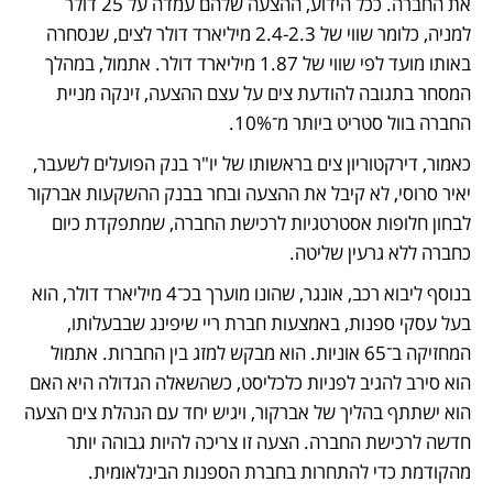
את החברה. ככל הידוע, ההצעה שלהם עמדה על 25 דולר 
למניה, כלומר שווי של 2.4-2.3 מיליארד דולר לצים, שנסחרה 
באותו מועד לפי שווי של 1.87 מיליארד דולר. אתמול, במהלך 
המסחר בתגובה להודעת צים על עצם ההצעה, זינקה מניית 
החברה בוול סטריט ביותר מ־10%.
כאמור, דירקטוריון צים בראשותו של יו"ר בנק הפועלים לשעבר, 
יאיר סרוסי, לא קיבל את ההצעה ובחר בבנק ההשקעות אברקור 
לבחון חלופות אסטרטגיות לרכישת החברה, שמתפקדת כיום 
כחברה ללא גרעין שליטה.
בנוסף ליבוא רכב, אונגר, שהונו מוערך בכ־4 מיליארד דולר, הוא 
בעל עסקי ספנות, באמצעות חברת ריי שיפינג שבבעלותו, 
המחזיקה ב־65 אוניות. הוא מבקש למזג בין החברות. אתמול 
הוא סירב להגיב לפניות כלכליסט, כשהשאלה הגדולה היא האם 
הוא ישתתף בהליך של אברקור, ויגיש יחד עם הנהלת צים הצעה 
חדשה לרכישת החברה. הצעה זו צריכה להיות גבוהה יותר 
מהקודמת כדי להתחרות בחברת הספנות הבינלאומית.