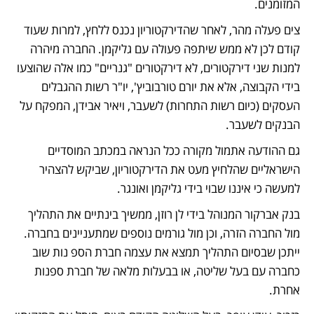
המזומנים.
צים פעלה מהר, לאחר שהדירקטוריון נכנס ללחץ, למרות שעוד 
קודם לכן לא ממש שיתפה פעולה עם גליקמן. החברה מיהרה 
למנות שני דירקטורים, לא דירקטורים "גנריים" כמו אלה שהוצעו 
בידי הקבוצה, אלא את יורם טורבוביץ', יו"ר רשות ההגבלים 
העסקים (כיום רשות התחרות) לשעבר, ויאיר אבידן, המפקח על 
הבנקים לשעבר.
גם ההודעה אתמול מקורה ככל הנראה במכתב המוסדיים 
הישראליים שהלחיץ מעט את הדירקטוריון, שביקש להצהיר 
למעשה כי איננו שבוי בידי גליקמן ואונגר.
בנק אברקור המנוהל בידי לן רוזן, ממשיך בינתיים את התהליך 
מול החברה הזרה, וכן מול גורמים נוספים שמתעניינים בחברה. 
ייתכן שבסיום התהליך תמצא את עצמה חברת הספ נות שוב 
כחברה עם בעל שליטה, או בבעלות מלאה של חברת ספנות 
אחרת.