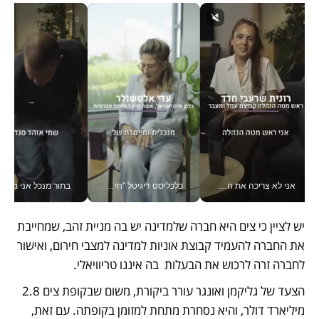
אני לא צריכה את המשרד: רונית שרעבי-חדד מנהלת ארגון של 30000 עובדים מכל מקום_v
כלכליסט דיגיטל "חינוך הוא המשימה של החיים שלי"_v
בתור מנכל אני מקבל מאות הח
יש לציין כי צים היא חברה שלמדינה יש בה מניית זהב, שמחייבת 
את החברה להעמיד קבוצת אוניות למדינה למצבי חירום, ואישור 
לחברה זרה לרכוש את הבעלות  בה איננו טריוויאלי.
הצעד של גליקמן ואונגר עורר ביקורת, משום שבקופת צים 2.8 
מיליארד דולר, והיא נסחרת מתחת למזומן בקופתה. עם זאת, 