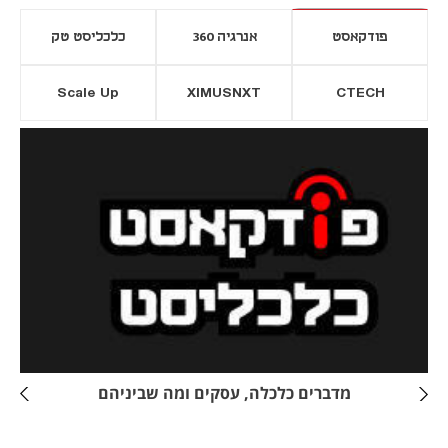
פודקאסט
אנרגיה 360
כלכליסט טק
Scale Up
XIMUSNXT
CTECH
יסייה חדשה
נפתח בכרטיסייה חדשה
מדברים כלכלה, עסקים ומה שביניהם