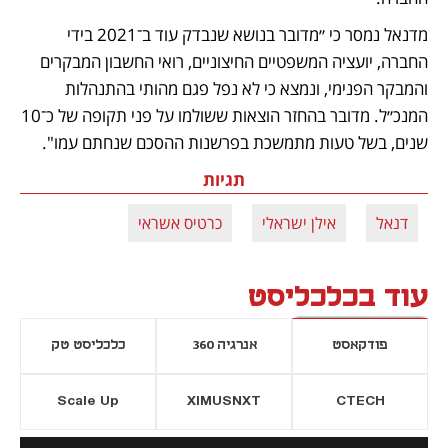
מדנאל נמסר כי ״מדובר בנושא שנבדק עוד ב־2021 בידי 
החברה, יועציה המשפטיים החיצוניים, רואי החשבון המבקרים 
והמבקר הפנימי, ונמצא כי לא נפל פגם מהותי בהתנהלות 
המנכ״ל. מדובר בהחזר הוצאות ששולמו על פני תקופה של כ־10 
שנים, בשל טעות מתמשכת בפרשנות ההסכם שנחתם עמו".
תגיות
דנאל
אילן ישראלי
כרטיס אשראי
עוד בכלכליסט
פודקאסט
אנרגיה 360
כלכליסט טק
Scale Up
XIMUSNXT
CTECH
יסייה חדשה
נפתח בכרטיסייה חדשה