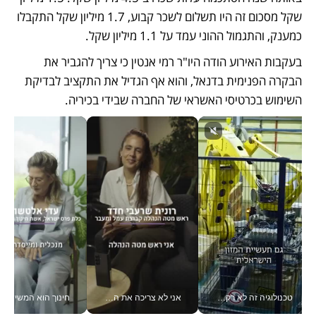
שקל מסכום זה היו תשלום לשכר קבוע, 1.7 מיליון שקל התקבלו 
כמענק, והתגמול ההוני עמד על 1.1 מיליון שקל. 
בעקבות האירוע הודה היו"ר רמי אנטין כי צריך להגביר את 
הבקרה הפנימית בדנאל, והוא אף הגדיל את התקציב לבדיקת 
השימוש בכרטיסי האשראי של החברה שבידי בכיריה.  
טכנולוגיה זה לא רק בהייטק: גם תעשיית המזון הישראלית מאמצת כלי AI, אוטומציה וניתוח דאטה בזמן אמת
אני לא צריכה את המשרד: רונית שרעבי-חדד מנהלת ארגון של 30000 עובדים מכל מקום_v
חינוך הוא המש