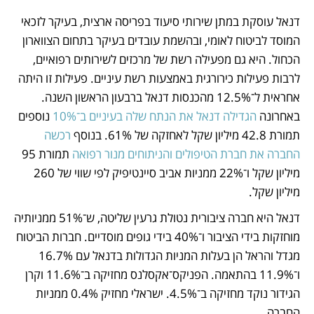
דנאל עוסקת במתן שירותי סיעוד בפריסה ארצית, בעיקר לזכאי 
המוסד לביטוח לאומי, ובהשמת עובדים בעיקר בתחום הצווארון 
הכחול. היא גם מפעילה רשת של מרכזים לשירותים רפואיים, 
לרבות פעילות כירורגית באמצעות רשת עיניים. פעילות זו היתה 
אחראית ל־12.5% מהכנסות דנאל ברבעון הראשון השנה. 
באחרונה 
הגדילה דנאל את הנתח שלה בעיניים ב־10%
 נוספים 
תמורת 42.8 מיליון שקל לאחזקה של 61%. בנוסף
 רכשה 
החברה את חברת הטיפולים והניתוחים מנור רפואה
 תמורת 95 
מיליון שקל ו־22% ממניות אביב סיינטיפיק לפי שווי של 260 
מיליון שקל. 
דנאל היא חברה ציבורית נטולת גרעין שליטה, ש־51% ממניותיה 
מוחזקות בידי הציבור ו־40% בידי גופים מוסדיים. חברות הביטוח 
מגדל והראל הן בעלות המניות הגדולות בדנאל עם 16.7% 
ו־11.9% בהתאמה. הפניקס־אקסלנס מחזיקה ב־11.6% וקרן 
הגידור נוקד מחזיקה ב־4.5%. ישראלי מחזיק 0.4% ממניות 
החברה. 