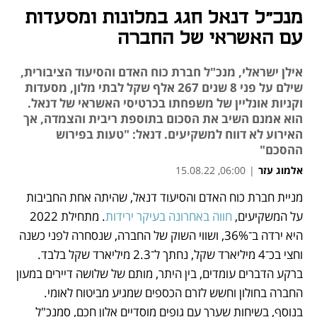
מנכ"ל דנאל חגג במלונות ומסעדות
עם האשראי של החברה
אילן ישראלי, מנכ"ל חברת כוח האדם והסיעוד הציבורית,
שילם על פני 8 שנים 267 אלף שקל לבתי מלון, מסעדות
וקניות אונליין של משפחתו בכרטיסי האשראי של דנאל.
הוא אמנם השיב את הסכום בתוספת ריבית והצמדה, אך
האירוע לא דווח למשקיעים. דנאל: "טעות בפירוש
ההסכם"
אלמוג עזר
|
06:00, 15.08.22
מניית חברת כוח האדם והסיעוד דנאל, שהיתה אחת החביבות 
נפתח בכרטיסייה חדשה
נפתח בכרטיסייה חדשה
נפתח בכרטיסייה חדשה
על המשקיעים,
 חווה באחרונה בעיקר ירידות
. מתחילת 2022 
היא ירדה ב־36%, ושווי השוק של החברה, שנסחרה לפני כשנה 
וחצי בכ־4 מיליארד שקל, נחתך ל־2.3 מיליארד שקל בלבד. 
ברקע הדברים עומדים, בין היתר, מותם של שלושה דיירים במעון 
החברה בחולון וחשש לזרם הכספים שמגיע מביטוח לאומי. 
בנוסף, בשיחות שערך עם גופים מוסדיים אלון חכם, סמנכ"ל 