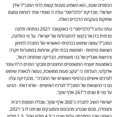
הכספים שעזב, הוא השמיע טענות קשות כלפי המנכ"ל אילן 
ישראלי. מבדיקת "כלכליסט" עולה כי מוסדי אחד לפחות צמצם 
אחזקות בעקבות הדברים האלה. 
עתה נודע ל"כלכליסט" כי באוקטובר 2021 נפתחה תלונה 
פנימית בדנאל בקשר להתנהלות של ישראלי. על פי התלונה, 
המנכ"ל עושה שימוש בכרטיסי האשראי של החברה למימון 
הוצאות פרטיות - חופשות בבתי מלון, ארוחות במסעדות יוקרה 
ורכישות אונליין של בני משפחתו. הבדיקה שפתחה דנאל, 
באמצעות יועציה המשפטיים החיצוניים ומבקר הפנים רו"ח עופר 
אלקלעי, העלתה כי "עקב טעות ממושכת, נעשה לכאורה שימוש 
לצרכים אישיים בכרטיסי האשראי של החברה". מהבדיקה עלה 
גם כי ההוצאות של המנכ"ל לצרכיו האישיים - שלא דווחו - הגיעו 
על פני 8 שנים ל־267 אלף שקל. 
ישראלי השיב לחברה כ־300 אלף שקל, שכללו תוספת ריבית 
והצמדה, סכום שנגרע מהבונוס והמענקים שניתנו לו ב־2021. 
באותה שנה הסתכמה עלות שכרו ב־4.5 מיליון שקל. 1.5 מיליון 