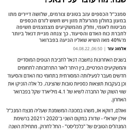
שנה: מה עובר על דנאל?
סמנכ"ל הכספים עזב בטונים צורמים, שלושה דיירים מתו
במעון בחולון מהרעלת מזון ויש חשש לזרם הכספים
מביטוח לאומי, וחלק מהמשקיעים מצמצמים חשיפה
לחברת כוח האדם והסיעוד. כך צנחה מניית דנאל ביותר
מ־40% מאז השיא שאליו הגיעה בפברואר
אלמוג עזר
|
06:50, 04.08.22
בשנים האחרונות נחשבה דנאל לחביבת הגופים המוסדיים 
נפתח בכרטיסייה חדשה
נפתח בכרטיסייה חדשה
נפתח בכרטיסייה חדשה
והמשקיעים הפרטיים, בין היתר לאור התרחבותה לתחומים 
חדשים מעבר לפעילותה המסורתית בתחומי כוח האדם והסיעוד 
וכן בעקבות תוצאות כספיות טובות שהציגה. כל אלה הזניקו את 
שווי השוק של החברה לשיא של 4.1 מיליארד שקל בפברואר 
האחרון.
ואולם, דווקא אז, משהו במכונה המשומנת שעליה מנצח המנכ"ל 
אילן ישראלי - שדורג במקום השני ב־2020 ו־2021 ברשימת 
המנהלים הטובים של "כלכליסט" - החל לחרוק. מתחילת השנה 