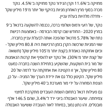
מחזיקה ב־11.6% וקרן הגידור נוקד מחזיקה ב־4.5%. נוקד 
מכרה בסוף מרץ האחרון מניות בהיקף של יותר מ־19 מיליון שקל 
- וחדלה מלהיות בעלת עניין. 
נוקד, של רועי ורמוס ושלומי ברכה, נכנסה להשקעה בדנאל ב־9 
במרץ 2020 - החודש שבו קרסה הבורסה - באמצעות רכישת 
נתח של 5.78% מדנאל שהפכה אותה לבעלת עניין בחברה. 
שווי המניות שרכשה הקרן בזמן הרכישות היה 80.8 מיליון שקל - 
וכיום אחזקתה נאמדת בקצת יותר מ־105 מיליון שקל (תשואה 
של קצת יותר מ־30%). אל נוקד יש להוסיף את קרנות הנאמנות 
של מור בית השקעות, שהשקיע בתחילת השנה בחברה כמעט 
80 מיליון שקל, אך זו הקטינה את אחזקתה עד לרמה של 20 
מיליון שקל. הקיטון כולל גם את ירידת הערך של המניה - על כן, 
הצפת הסחורה על ידי מור מוערכת ב־40 מיליון שקל.
גם פעילות דנאל בתחום השמת העובדים מתקרבת למיצוי 
צמיחתה. שיעור האבטלה ביוני ירד ל־3.4%, שהם 146.5 אלף 
מובטלים. זהו נתון נמוך, במיוחד לאור העובדה ששיעור האבטלה 