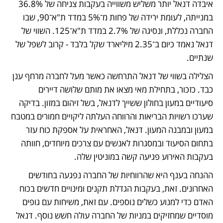
איבדה דנאל יותר משליש משווייה בעקבות צניחה של 36.8% 
במנייתה, לעומת ירידה של פחות מ־5% במדד ת"א־90, שבו 
החברה נכללת, ונסיגה של 2.7% במדד ת"א־125. השווי של 
דנאל נאמד כיום ב־2.35 מיליארד שקל בלבד - קרוב לשפל של 
שנתיים.
הצלילה בשווי של דנאל התרחשה כאשר מעל לחברה מרחף ענן 
כבד. כזכור, בתחילת מאי מצאו את מותם שלושה דיירים 
סיעודיים במעון בחולון ששייך לדנאל, בשל זיהום במזון. בדיקה 
שערכו רשויות הבריאות והרווחה העלתה ליקויים חמורים במטבח 
במעון ובמבנה המעון. דנאל, האחראית על אספקת כוח עזר 
בתחום הסיעוד ובמסגרות לאנשים עם צרכים מיוחדים, חוותה 
בעקבות האירוע פגיעה קשה במוניטין שלה.
ההנחה בענף היא שהרווחיות של החברה נפגעה בחודשים 
האחרונים. זאת, בעקבות הגדלת תקנים ומינויים חדשים בכוח 
האדם כדי למנוע כשלים נוספים. עם זאת, משיחות עם גופים 
מוסדיים שמחזיקים במניות של החברה עולה חשש נוסף. דנאל 