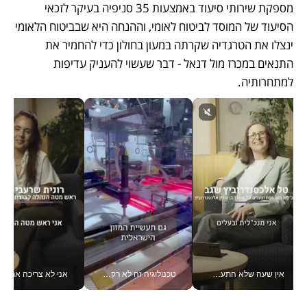
מספקת שירותי סיעוד באמצעות 35 סניפיה בעיקר לזכאי 
הסיעוד של המוסד לביטוח לאומי, וההנחה היא שבביטוח הלאומי 
ינצלו את הטרגדיה שקרתה במעון בחולון כדי להחמיר את 
התנאים במכרז מול דנאל - דבר שעשוי להעניק עדיפות 
למתחרותיה.
אין שעה שלא התעסקתי במשבר - טל אלכסנדרוביץ’ שגב מנהלת משברים תקשורתיים מכל מקום עם ה- Galaxy Z Fold8 Ultra שלה_v
טכנולוגיה זה לא רק בהייטק: גם תעשיית המזון הישראלית מאמצת כלי AI, אוטומציה וניתוח דאטה בזמן אמת
אני לא צריכה את המשרד: