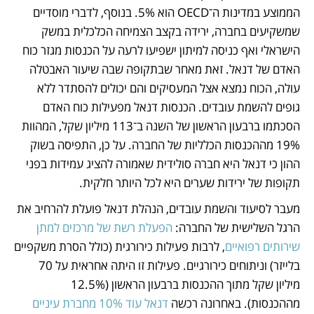
הממוצע במדינות ה־OECD הוא 5%. בנוסף, לדברי מוסדיים 
שמשקיעים בחברה, ירידה בקצב הצמיחה הכלכלית במשק 
הישראלי ואף כניסה למיתון ישפיעו לרעה על הכנסות מגזר כוח 
האדם של דנאל. זאת מאחר שבתקופה שבה שיעור האבטלה 
עולה, הכוח נמצא אצל המעסיקים והם יכולים להסתדר ללא 
גופים להשמת עובדים. הכנסות דנאל מפעילות כוח האדם 
הסכתמו ברבעון הראשון של השנה ב־113 מיליון שקל, המהוות 
19% מההכנסות הכלליות של החברה. על כן, התפיסה בשוק 
ההון כי דנאל היא חברה סולידית שאמורה להציג עמידות בפני 
תקופות של ירידות שערים היא לכל היותר חלקית.
מעבר לסיעוד והשמת עובדים, הנהלת דנאל פועלת להרחיב את 
הרגל השלישית של החברה: 
הפעלת רשת של מרכזים למתן 
שירותים רפואיים
, לרבות פעילות כירורגית (כולל הסרת משקפיים 
בלייזר) וניתוחים כירורגיים. פעילות זו היתה אחראית על 70 
מיליון שקל מתוך ההכנסות ברבעון הראשון (12.5% 
מההכנסות). באחרונה רכשה 
דנאל עוד 10% מחברת עיניים