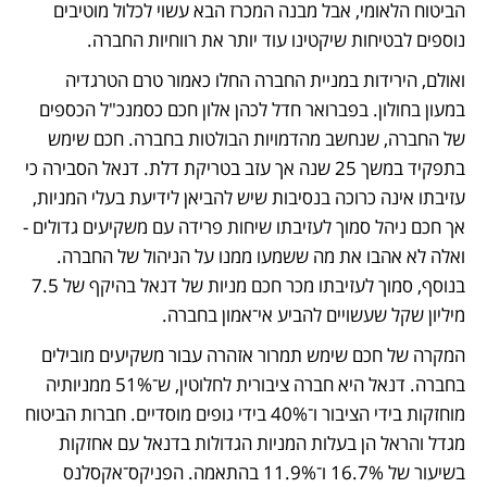
הביטוח הלאומי, אבל מבנה המכרז הבא עשוי לכלול מוטיבים 
נוספים לבטיחות שיקטינו עוד יותר את רווחיות החברה.
ואולם, הירידות במניית החברה החלו כאמור טרם הטרגדיה 
במעון בחולון. בפברואר חדל לכהן אלון חכם כסמנכ"ל הכספים 
של החברה, שנחשב מהדמויות הבולטות בחברה. חכם שימש 
בתפקיד במשך 25 שנה אך עזב בטריקת דלת. דנאל הסבירה כי 
עזיבתו אינה כרוכה בנסיבות שיש להביאן לידיעת בעלי המניות, 
אך חכם ניהל סמוך לעזיבתו שיחות פרידה עם משקיעים גדולים - 
ואלה לא אהבו את מה ששמעו ממנו על הניהול של החברה. 
בנוסף, סמוך לעזיבתו מכר חכם מניות של דנאל בהיקף של 7.5 
מיליון שקל שעשויים להביע אי־אמון בחברה.
המקרה של חכם שימש תמרור אזהרה עבור משקיעים מובילים 
בחברה. דנאל היא חברה ציבורית לחלוטין, ש־51% ממניותיה 
מוחזקות בידי הציבור ו־40% בידי גופים מוסדיים. חברות הביטוח 
מגדל והראל הן בעלות המניות הגדולות בדנאל עם אחזקות 
בשיעור של 16.7% ו־11.9% בהתאמה. הפניקס־אקסלנס 