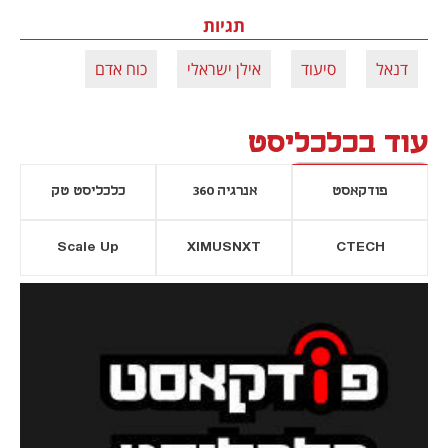
תגיות
דנאל
סיעוד
אילן ישראלי
כוח אדם
עוד בכלכליסט
פודקאסט
אנרגיה 360
כלכליסט טק
Scale Up
XIMUSNXT
CTECH
יסייה חדשה
נפתח בכרטיסייה חדשה