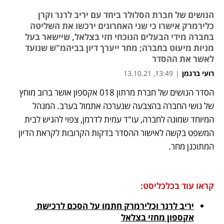
הנושים של חברת הסלולר ביחד עם יריב לרנר וקרן
כלירמרק אישרו כי שני האחרונים ירכשו את השליטה
בחברה מידי הבעלים הנוכחי חזי בצלאל, שיישאר בעל
מניות מיעוט בחברה; מחר ייערך דיון בביהמ"ש שנועד
לאשר את ההסדר
רועי ברגמן
|
13:49, 13.10.21
מאמר קניות
מאמר קניות
הסדר הנושים של חברת מרתון 018 אקספון אושר ברוב מוחץ 
נפתח בכרטיסייה חדשה
נפתח בכרטיסייה חדשה
של נושי החברה בהצבעה שנערכה אתמול בערב. המנהל 
המיוחד שמונה לחברה, עו"ד עמית לדרמן, צפוי להגיש לבית 
המשפט בקשה לאישור ההסדר בדקות הקרובות לקראת הדיון 
המתוכנן מחר. 
קראו עוד בכלכליסט:
יריב לרנר וכלירמרק חתמו על הסכם לרכישת 
אקספון מחזי בצלאל