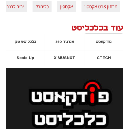
מרתון 018 אקספון
אקספון
כלימרק
יריב לרנר
עוד בכלכליסט
פודקאסט
אנרגיה 360
כלכליסט טק
Scale Up
XIMUSNXT
CTECH
יסייה חדשה
נפתח בכרטיסייה חדשה