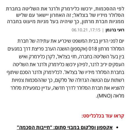
לפי ההסכמות, ירכשו כלירמרק ולרנר את השליטה בחברת
הסלולר מידיו של בצלאל; זה האחרון יישאר עם שליש
ממניות חברת מרתון, כך שיהיה בעל מניות מיעוט בחברה
רועי ברגמן
|
17:15, 06.10.21
מאמר קניות
יום לפני הדיון בבית המשפט שיכריע את עתידה של חברת 
נפתח בכרטיסייה חדשה
נפתח בכרטיסייה חדשה
נפתח בכרטיסייה חדשה
נפתח בכרטיסייה חדשה
הסלולר מרתון 018 (אקספון) הושגה הערב פריצת דרך במגעים 
בין בעל השליטה בחברה, חזי בצלאל, לקרן כלירמרק ואיש 
העסקים יריב לרנר, לפיהן ירכשו כלירמרק ולרנר את השליטה 
בחברת הסלולר מידיו של בצלאל. לכלירמרק ולרנר הסכם שיתוף 
רשתות עם הנושה הגדולה של סלקום, כך שההסכמות צפויות 
להוציא את חברת הסלולר לדרך חדשה, עדיין כמפעילת סלולר 
מלאה (MNO). 
קראו עוד בכלכליסט:
אקספון וסלקום במבוי סתום: "חייבות הסכמה"