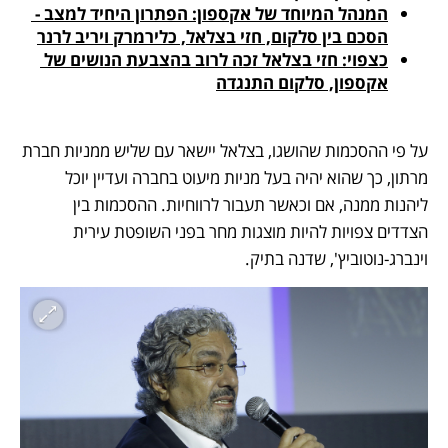
המנהל המיוחד של אקספון: הפתרון היחיד למצב - 
הסכם בין סלקום, חזי בצלאל, כלירמרק ויריב לרנר
כצפוי: חזי בצלאל זכה לרוב בהצבעת הנושים של 
אקספון, סלקום התנגדה
על פי ההסכמות שהושגו, בצלאל יישאר עם שליש ממניות חברת 
מרתון, כך שהוא יהיה בעל מניות מיעוט בחברה ועדיין יוכל 
ליהנות ממנה, אם וכאשר תעבור לרווחיות. ההסכמות בין 
הצדדים צפויות להיות מוצגות מחר בפני השופטת עירית 
וינברג-נוטוביץ', שדנה בתיק. 