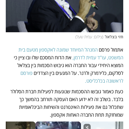
חזי בצלאל
(
צילום: עמית שעל
)
אתמול פרסם
 המנהל המיוחד שמונה לאקספון מטעם בית 
המשפט, עו"ד עמית לדרמן,
 את הדוח המסכם שלו ובו ציין כי 
המוצא היחידי עבור החברה הוא גיבוש הסכמות בין בצלאל 
לסלקום, כלירמרק ולרנר. על המגעים בין הצדדים 
פורסם 
לראשונה בכלכליסט. 
כעת כאמור גובשו ההסכמות שנוגעות לפעילות חברת הסלולר 
בלבד. בשלב זה לא ידוע האם העסקה תורחב בהמשך כך 
שתכלול גם את פעילות האינטרנט והשיחות הבינלאומיות 
שמוחזקת תחת החברה האחות אקספון. 