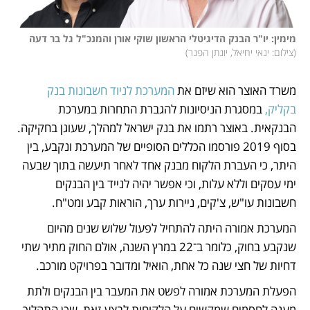
מימין: יו"ר הבנק הדיגיטלי הראשון שוקי אורן והמנכ"ל גל בר דעה

(
צילום: ינאי יחיאל, יונתן הפנר
)
משרד האוצר הוא שיזם את
 המערכת לניוד חשבונות בנק 
בקליק,
 במסגרת הניסיונות להגברת התחרות במערכת 
הבנקאית. באוצר רתמו את בנק ישראל למהלך, שעוגן בחקיקה. 
בסוף 2019 פורסמו הכללים הסופיים של המערכת ונקבע, בין 
היתר, כי העברת הלקוח מבנק אחד לאחר תיעשה בתוך שבעה 
ימי עסקים וללא עלות, וכי אפשר יהיה לנייד בין הבנקים 
חשבונות עו"ש, צ'קים, ניירות ערך, הוראות קבע ומט"ח.
המערכת אמורה היתה להתחיל לפעול שלוש שנים מהיום 
שנקבע בחוק, כלומר ב־22 במרץ השנה, אולם החוק מתיר שתי 
דחיות של חצי שנה כל אחת, הואיל ומדובר בפרויקט מורכב.
הפעלת המערכת אמורה לפשט את המעבר בין הבנקים ולתת 
מענה לחסמים שמקשים על הלקוחות לבצע זאת, שכן התהליך, 