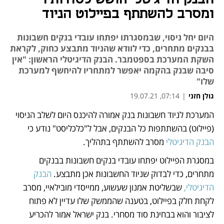
ומסרב להשתתף בפיילוט הניוד
היום יחל ניסוי, שבמסגרתו יפתחו עובדי בנקים חשבונות
בבנקים מתחרים, כדי לוודא שהניוד מתבצע כחוק, לקראת
השקת המערכת בספטמבר. הבנק הדיגיטלי הראשון: "אין
סיבה שבנק בהקמה יאפשר למתחריו להיחשף למערכת
שלו"
גולן חזני
|
07:14, 19.07.21
המערכת לניוד חשבונות בנק אמורה להיכנס היום לשלב הניסוי 
נפתח בכרטיסייה חדשה
נפתח בכרטיסייה חדשה
נפתח בכרטיסייה חדשה
נפתח בכרטיסייה חדשה
נפתח בכרטיסייה חדשה
נפתח בכרטיסייה חדשה
(פיילוט) בהשתתפות כל הבנקים, אבל ל"כלכליסט" נודע כי 
הבנק הדיגיטלי
 מסרב להשתתף בתהליך. 
במסגרת הפיילוט יפתחו עובדי בנקים חשבונות בבנקים 
מתחרים, כדי לבדוק שניוד החשבונות אכן מתבצע. 
הבנק 
הדיגיטלי, 
שבשליטת אמנון שעשוע, ממייסדי מובילאיי, מסרב 
לקחת חלק בפיילוט, בטענה שהממשק שלו עדיין לא פתוח 
לציבור והוא בבחינת סוד מסחרי. בנק ישראל אמור להכריע 