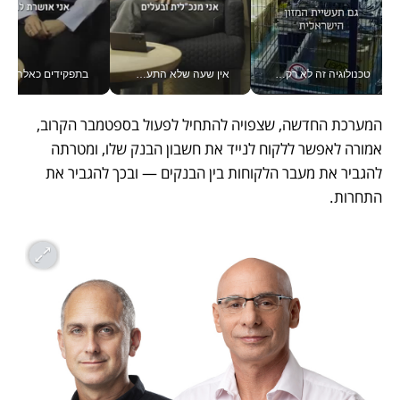
טכנולוגיה זה לא רק בהייטק: גם תעשיית המזון הישראלית מאמצת כלי AI, אוטומציה וניתוח דאטה בזמן אמת
אין שעה שלא התעסקתי במשבר - טל אלכסנדרוביץ’ שגב מנהלת משברים תקשורתיים מכל מקום עם ה- Galaxy Z Fold8 Ultra שלה_v
בתפקידים כאלה אי אפשר לח
המערכת החדשה, שצפויה להתחיל לפעול בספטמבר הקרוב, 
אמורה לאפשר ללקוח לנייד את חשבון הבנק שלו, ומטרתה 
להגביר את מעבר הלקוחות בין הבנקים — ובכך להגביר את 
התחרות.