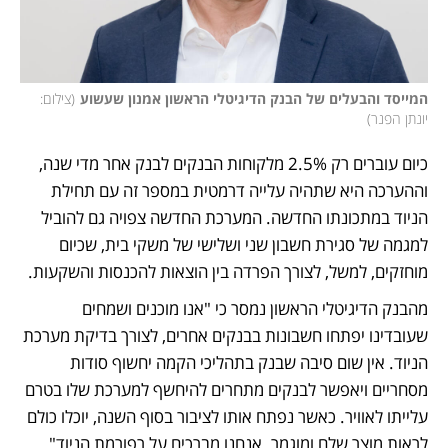
המייסד והבעלים של הבנק הדיגיטלי הראשון אמנון שעשוע
(
צילום: 
יונתן הפנר
)
כיום עוברים רק 2.5% מלקוחות הבנקים לבנק אחר מדי שנה, 
וההערכה היא שתהיה עלייה דרמטית במספר זה עם תחילת 
הניוד במתכונתו החדשה. המערכת החדשה צפויה גם להוביל 
למגמה של סגירת חשבון שני ושלישי של משקי בית, שכיום 
מוחזקים, למשל, לצורך הפרדה בין הוצאות להכנסות והשקעות.
מהבנק הדיגיטלי הראשון נמסר כי "אנו מוכנים ושמחים 
שעובדינו יפתחו חשבונות בבנקים אחרים, לצורך בדיקת מערכת 
הניוד. אין שום סיבה שבנק בתהליכי הקמה יחשוף סודות 
מסחריים ויאפשר לבנקים מתחרים להיחשף למערכת שלו בטרם 
עלייתו לאוויר. כאשר נפתח אותו לציבור בסוף השנה, יוכלו כולם 
לראות מוצר שלם ומוגמר. אנחנו מברכים על רפורמת הניוד".