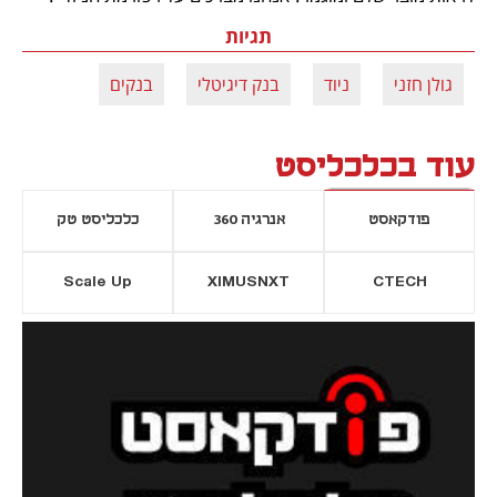
תגיות
גולן חזני
ניוד
בנק דיגיטלי
בנקים
עוד בכלכליסט
פודקאסט
אנרגיה 360
כלכליסט טק
Scale Up
XIMUSNXT
CTECH
יסייה חדשה
נפתח בכרטיסייה חדשה