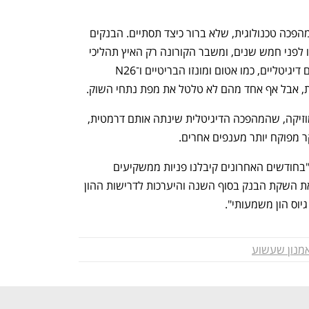
תחום הבנקאות נמצא כיום בעיצומה של מהפכה טכנולוגית, שלא ברור כיצד תסתיים. הבנקים 
המסורתיים כיום דיגיטליים יותר ממה שהיו לפני חמש שנים, ומשבר הקורונה רק האיץ תהליכי 
דיגיטציה. בשנים האחרונות גם קמו בנקים דיגיטליים, כמו אטום ומונזו הבריטיים ו־N26 
ת, אבל אף אחד מהם לא טלטל את מפת נתחי השוק. 
בניגוד לתחומים כמו תיירות, קמעונאות ומוזיקה, שהמהפכה הדיגיטלית שינתה אותם דרמטית, 
ר מפוקח יותר מענפים אחרים.  
מהבנק הדיגיטלי הראשון נמסר בתגובה: "בחודשים האחרונים קיבלנו פניות ממשקיעים 
שהביעו עניין בטכנולוגיה שפיתחנו. לקראת השקת הבנק בסוף השנה והיערכות לדרישות ההון 
יוס הון משמעותי".
מנון שעשוע