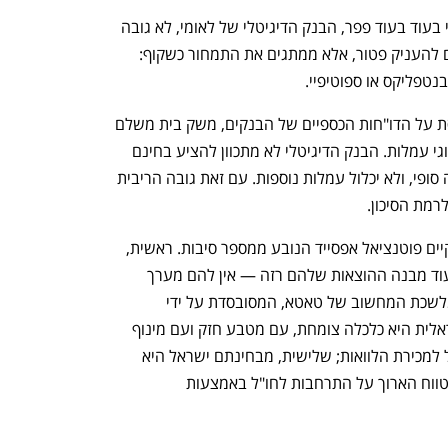
עוד עולה מהפרטים שהוצגו ברוד שואו, כי בעוד בעוד פפר, הבנק הדיגיטלי של לאומי, לא גובה 
עמלות עו"ש, בבנק הדיגיטלי לא מתכוונים להעניק פטור, אלא ממתגים את התמחור כשקוף: 
טפליקס או ספוטיפיי. 
מבדיקה שעשו בבנק הדיגיטלי, שמתבססת על הדו"חות הכספיים של הבנקים, משק בית משלם 
בממוצע 150 שקל בחודש לבנק במגוון סוגי עמלות. הבנק הדיגיטלי לא מתכוון להציע בחינם 
את שירותיו, אך לדבריו המחיר שיציע יהיה סופי, ולא יכלול עמלות נוספות. עם זאת גובה הריבית 
רמת הסיכון.
בבנק הדיגיטלי ציינו בפני המשקיעים כי קיים פוטנציאל אפסייד הנובע ממספר סיבות. ראשית, 
הם ציינו, יש פוטנציאל גבוה להכנסות, בעוד מבנה ההוצאות שלהם רזה — אין להם מערך 
סינוף, והם שוכרים את שירותי המחשוב מלשכת המחשוב של טאטא, המסובסדת על ידי 
המדינה; שנית, הם ציינו כי הכלכלה הישראלית היא כלכלה צומחת, עם מטבע חזק ועם מינוף 
נמוך של משקי הבית, כך שקיים פוטנציאל למכירת הלוואות; שלישית, מבחינתם ישראל היא 
מעין "ארגז החול" להתנסות, והם בונים בטווח הארוך על התרחבות לחו"ל באמצעות 