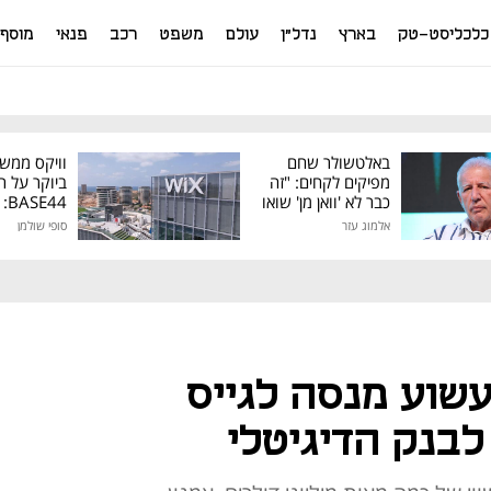
כלכליסט-טק
בארץ
נדל"ן
עולם
משפט
רכב
פנאי
מוסף
באלטשולר שחם
וויקס ממש
מפיקים לקחים: "זה
ביוקר על ר
כבר לא 'וואן מן' שואו
44
של גילעד"
אלמוג עזר
סופי שולמן
מיליון דולר
שוע מנסה לגייס