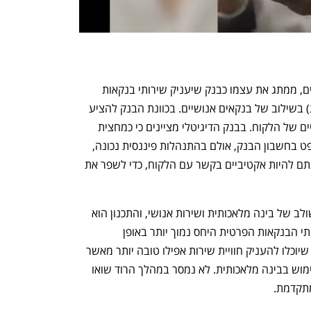
הבנק הדיגיטלי, שיש בו כבר כ־150 עובדים, ממתג את עצמו כבנק שיעניק שירותי בנקאות 
פרטית המבוססים של AI (בינה מלאכותית) בשילוב של בנקאים אנושיים. בכוונת הבנק להציע 
פלטפורמה שתנהל את כל החיים הפיננסיים של הלקוח. בבנק הדיגיטלי מציינים כי כמחצית 
מהציבור בישראל נמצא לעתים באוברדרפט בחשבון הבנק, אולם בהתנהלות פיננסית נכונה, 
ניתן למנוע זאת במחצית מהמקרים. בכוונתם להיות אקטיביים בקשר עם הלקוח, כדי לשפר את 
בכוונת הבנק הדיגיטלי להעניק שירות משולב של בינה מלאכותית ושירות אנושי, והתכנון הוא 
שלכל בנקאי יהיו אלף לקוחות. כיום בשירותי הבנקאות הפרטית היחס נמוך יותר באופן 
משמעותי, אולם בבנק הדיגיטלי מאמינים שיוכלו להעניק חוויית שירות אפילו טובה יותר מאשר 
בבנקאות הפרטית המסורתית בעזרת השימוש בבינה מלאכותית. לא נמסר במהלך הרוד שואו 
מתקדמת.