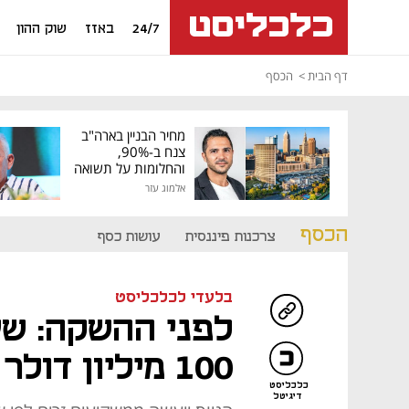
24/7
באזז
שוק ההון
דף הבית
הכסף
מחיר הבניין בארה"ב
צנח ב-90%,
והחלומות על תשואה
גבוהה התנפצו
אלמוג עזר
הכסף
צרכנות פיננסית
עושות כסף
בלעדי לכלכליסט
לפני ההשקה: שע
100 מיליון דולר לבנק הדיגיטלי
כלכליסט
דיגיטל