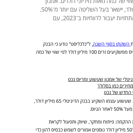
וי של כמה מאות מיליוני דולרים. אמנון
שעשוע, שכבר השקיע 65 מיליון דולר, יישאר בעל השליטה עם יותר מ־50%.
הבנק ייפתח לציבור בינואר, ולפי התחזיות יעבור לרווחיות ב־2023, עם
ת
 השקתו בסוף השנה.
 ל"כלכליסט" נודע כי הבנק 
שבשליטת פרופ' אמנון שעשוע מנסה לגייס ממשקיעים זרים 100 מיליון דולר לפי שווי של כמה 
טלי של אמנון שעשוע ומריוס נכט
חירים כמו בסלולר
 החדש של נכט
את הגיוס מלווה בנק ההשקעות רוטשילד. שעשוע עצמו השקיע בבנק הדיגיטלי 65 מיליון דולר, 
הגיוס.
מחצית מסכום הגיוס אמור לשמש לעלויות ההקמה: פיתוח ומחקר, שיווק ותפעול לקראת 
ההשקה הצפויה בתחילת השנה הבאה; ו־50 מיליון דולר נוספים אמורים לשמש כבסיס להון כדי 