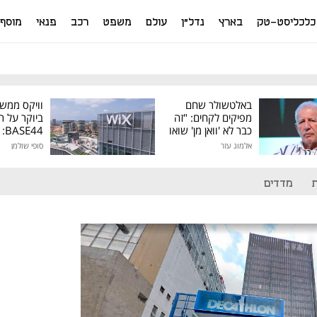
כלכליסט-טק
בארץ
נדל"ן
עולם
משפט
רכב
פנאי
מוסף
באלטשולר שחם
וויקס ממש
מפיקים לקחים: "זה
ביוקר על ר
כבר לא 'וואן מן' שואו
44
של גילעד"
אלמוג עזר
סופי שולמן
מיליון דולר
מדדים