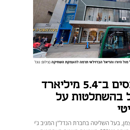
קל מול היורו והריאל הברזילאי תרמה להעמקת השחיקה
(צילום: גוגל
למרות מימוש נכסים ב־5.4 מיליארד
ל בהשתלטות על
טי
ן, בעל השליטה בחברת הנדל"ן המניב ג'י