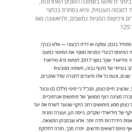
סיטי, מעלה כי ההון העצמי נשחק ביותר מ־60% בשמונה השנים האחרונות,
 השנה, בניגוד למגמה הענפית, והיא נסחרת בכחצי
ים ורכישות המניות נמשכים, ולראשונה מאז
לפעמים סיפור של חברת נדל"ן מניב אינו מתחיל בנכס, עסקה או דו"ח רבעוני — אלא בגרף. 
במקרה של ג’י סיטי, הגרף של ההון העצמי המיוחס לבעלי המניות מספר את הסיפור כמעט 
לבדו: ירידה עקבית, שנה אחר שנה, מכ־10 מיליארד שקל בסוף 2017 לפחות מ־4 מיליארד 
שקל כיום. מאחורי השחיקה הזו עומד שילוב בעייתי של מינוף גבוה, חשיפה מטבעית 
 שנים, וכעת כל אלו מייצרים לחברה שלל אתגרים. 
על הרקע הזה, יעד הורדת המינוף ל־50%, שהציב חיים כצמן, מנכ"ל ג’י סיטי (G CITY) ובעל 
השליטה בה, הולך ומתרחק, גם כאשר החברה מציגה רצף ממושך של מימושים אגרסיביים 
במיליארדי שקלים. מאוקטובר 2022 מוביל כצמן מסע מימושים רחב היקף שנועד לשרת את יעד 
הפחתת המינוף. החברה מכרה נכסים בהיקף של מיליארדי שקלים, גייסה הון, ועצרה זמנית 
חלוקת דיבידנדים — צעדים שבלמו בזמן אמת הידרדרות חדה יותר. אלא שבמבחן התוצאה, 
המינוף לא ירד אל עבר היעד האסטרטגי ואף טיפס לשיאים חדשים. יתרה מכך, חזרה לחלוקת 