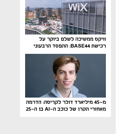
וויקס ממשיכה לשלם ביוקר על
רכישת BASE44: ההפסד הרבעוני
זינק ל-76 מיליון דולר
מ-45 מיליארד דולר לקריסה: הדרמה
מאחורי הקרן של כוכב ה-AI בן ה-25