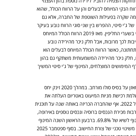
מול היורו והדולר ובכ־4.5% מול הריאל, התחזקות הצפויה להוביל לירידה נוספת בהון העצמי 
ברבעון הרביעי. חברות מדווחות הן על הרווח הנקי המיוחס לבעלים והן על הרווח הכולל, שהוא 
רחב יותר מהרווח הנקי — ומשקף לא רק מה שקרה בפעילות השוטפת של החברה, אלא גם 
שינויים בערך נכסים והתחייבויות. במקרה של ג'י סיטי, ההפרש בין שני סוגי הרווח נובע בעיקר 
נפתח בכרטיסייה חדשה
נפתח בכרטיסייה חדשה
משינוי שווי נדל"ן בשקלים, שנובע משינוי בשערי החליפין. מאז 2019 הרווח הכולל המיוחס 
לבעלי המניות של ג'י סיטי הוא שלילי. הסיבות לכך מרובות, אבל חלק ניכר מהירידה נובע 
משיערוך שלילי של שווי נכסים. בשורה התחתונה, כאשר הרווח הכולל המיוחס לבעלים הוא 
שלילי, והחברה ממשיכה לחלק דיבידנדים, חלק ניכר מהירידה המשמעותית משתקף גם בהון 
העצמי המיוחס לבעלים. כתוצאה מכך, חרף המימושים המוצלחים, המינוף של ג'י סיטי המשיך 
h – the gateway to Tech
You're NXT
ג’י סיטי מדווחת על יחס החוב נטו לסך המאזן על בסיס סולו מורחב. במהלך 2020 זינק יחס 
המינוף מ־49.2% לשיעור של 61.8%. השלמת רכישת מניות המיעוט באטריום העלתה את 
המינוף ל־64.4% בסוף הרבעון הראשון של 2022. אף שהחברה הכריזה באותה שנה על תוכנית 
למימוש נכסים שאינם בליבת הפעילות, לרבות מכירת הנכסים ברוסיה ונכסים נוספים באירופה, 
המינוף נותר גבוה. בסוף 2024 הגיע המינוף לשיא של 69.8%. ברבעון הראשון השנה המינוף 
ירד ל־ 66.6%, אך מחצית מהירידה נבעה משינוי טכני של צורת החישוב. בסוף ספטמבר 2025 