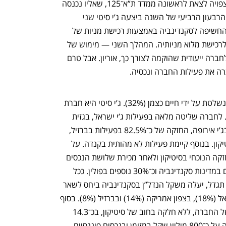
עלייה חדה בשווי השוק של ג’י סיטי, היא צפויה לצאת לראשונה ממדד ת”א־125, שאליו נכנסה 
בפברואר 2001, לפני כ־25 שנה. במהלך הרבעון הרביעי של השנה ביצעה ג’י סיטי שני 
מהלכים משמעותיים: הראשון — הגדלת החשיפה לסקנדינביה באמצעות רכישת מניות של 
החברה־הבת סיטיקון והגשת הצעת רכש לרכישת מלוא מניותיה. המהלך השני — מימוש של 
שלושה נכסים בפולין באמצעות מכירתם לחברה ייעודית שהוקמה לצורך כך, אוריון. אבל טרם 
רה את פעילות החברה ונכסיה.
בעלת השליטה בג’י סיטי היא נורסטאר שנשלטת על ידי חיים כצמן (32%). ג’י סיטי היא חברת 
נדל”ן מניב המתמקדת במרכזים מסחריים. לחברה שליטה מלאה בפעילות ג’י ישראל, בגזית 
הוריזונס המרכזת את פעילותה בארה”ב, בג’י אירופה, החזקה של כ־82.5% בפעילות בברזיל, 
ושליטה של 58.5% בחברה הציבורית סיטיקון. בנוסף קיימת פעילות לא מהותית בקנדה. על 
בסיס איחוד יחסי, ובהתחשב בשיעור ההחזקה הנוכחי בסיטיקון ולאחר מכירת שלושת הנכסים 
בפולין, כ־30% משווי נכסי החברה מרוכזים במדינות סקנדינביה וכ־30% נוספים בפולין. ככל 
שההיענות להצעת הרכש למניות סיטיקון תגדל, יעלה משקל הנדל”ן בסקנדינביה ביחס לשאר 
נכסי החברה. יתרת הנכסים מרוכזת בישראל (18%), בצפון אמריקה (14%) ובברזיל (8%). בסוף 
ספטמבר עמדו ההתחייבויות הפיננסיות של החברה, ללא חלקה בחוב של סיטיקון, בכ־14.3 
מיליארד שקל. מנגד, נזילות החברה עמדה על כ־800 מיליון שקל במזומן ובנכסים פיננסיים. 