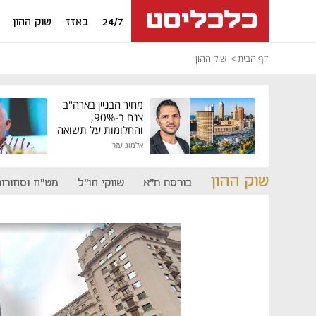
24/7
באזז
שוק ההון
דף הבית
שוק ההון
מחיר הבניין בארה"ב
צנח ב-90%,
והחלומות על תשואה
גבוהה התנפצו
אלמוג עזר
שוק ההון
בורסת ת"א
שווקי חו"ל
מט"ח וסחורות