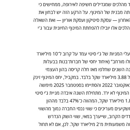
דיבידנדים ולרכישה עצמית של מניות, לצד מהלכים שמגדילים חשיפה לאירופה, ממחישים כי 
מסע המימושים עצמו אינו מתורגם להפחתה מבנית של המינוף. על הרקע הזה יש לבחון את 
שתי העסקאות שביצעה ג’י סיטי ברבעון האחרון — עסקת סיטיקון ועסקת אוריון — ואת השאלה 
המרכזית שהמאמר מבקש להציב: האם מהלכים אלו יובילו להפחתת המינוף החיונית עבור ג'י 
בסוף שנת 2017 ההון העצמי המיוחס לבעלי המניות של ג’י סיטי עמד על קרוב ל־10 מיליארד 
שקל. יחס המינוף של החברה, במונחי “סולו מורחב” (איחוד יחסי של חברות־בנות בבעלות 
חלקית), עמד אז על 53.4%. במהלך שמונה השנים שחלפו מאז חלה קריסה בהון העצמי 
המיוחס לבעלי החברה, והוא עומד כיום על 3.88 מיליארד שקל בלבד. במקביל, יחס המינוף זינק 
ל־69.7%. במהלך שלוש השנים שהחלו באוקטובר 2022 והסתיימו בספטמבר 2025 מימשה 
החברה נכסים בכ־5.4 מיליארד שקל, יחס המינוף לא ירד. מתחילת השנה איבדה מניית ג’י סיטי 
כ־23% מערכה לשווי השוק הנוכחי של 1.82 מיליארד שקל, המהווה כ־47% בלבד מההון 
העצמי המיוחס לבעלי המניות. כלומר, המשקיעים מעריכים כי שווי נכסי החברה נמוך מהשווי 
שבו הם רשומים במאזן. בעדכון הרכב המדדים הקרוב, שייערך במאי, שווי השוק הנדרש 
להישארות במדד ת”א־125 צפוי להיות גבוה משמעותית מ־2 מיליארד שקל. לכן, אם לא תחול 