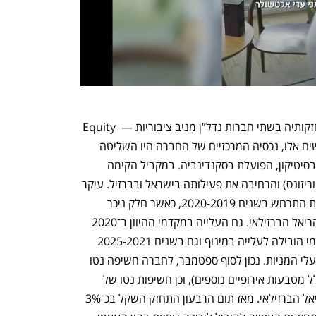
בשנים 2019-2017 מכרה ג’י סיטי את החזקותיה בשתי חברות נדל”ן מניב ציבוריות — Equity 
One בארה”ב ו־FCR בקנדה. לאחר מימושים אלו, נכסיה המרכזיים של החברה היו השליטה 
באטריום, שפעלה במרכז ומזרח אירופה, ובסיטיקון, הפועלת בסקנדינביה. במקביל הקימה 
החברה פעילות עצמאית בארה”ב (גזית הוריזונס) והרחיבה את פעילותה בישראל ובברזיל. עיקר 
הירידה בהון העצמי המיוחס לבעלי המניות התרחש בשנים 2020-2019, כאשר חלק ניכר 
ממנה נבע מהתחזקות השקל מול היורו והריאל הברזילאי. גם העלייה במקדמי ההיוון ב־2020 
תרמה לירידה זו. הירידה החדה בהון העצמי הובילה לעלייה במינוף וגם בשנים 2025-2021 
נמשכה השחיקה בהון העצמי המיוחס לבעלי המניות. נכון לסוף ספטמבר, לחברה חשיפה נטו 
של כ־2.6 מיליארד שקל למטבע היורו (כולל מטבעות אירופיים נוספים), וכן חשיפות נטו של 
כ־1.4 מיליארד שקל לדולר האמריקאי ולריאל הברזילאי. מאז תום הרבעון התחזק השקל בכ־3% 