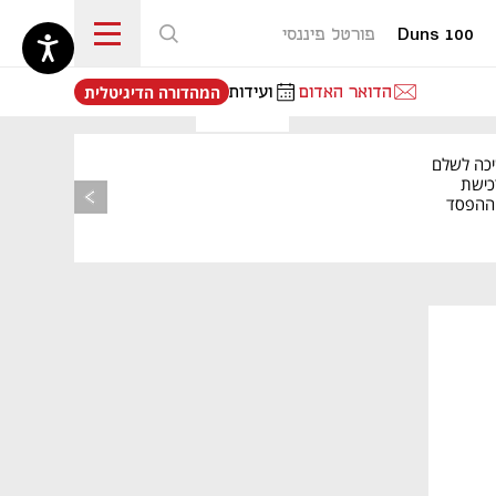
Duns 100
פורטל פיננסי
נפתח בכרטיסייה חדשה
הדואר האדום
ועידות
המהדורה הדיגיטלית
יכה לשלם
כישת
BASE: ההפסד
הרבעוני זינק ל-76