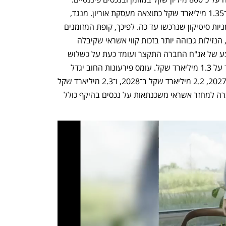
במהלך החודש התקבלו בקופת החברה כ־1.35 מיליארד שקל כתוצאה מעסקת אוריון. מנגד, 
החברה שילמה כ־235 מיליון שקל עבור מניות סיטיקון שנרכשו עד כה. לפיכך, קופת המזומנים 
עומדת כיום על כ־2 מיליארד שקל. בפועל, הנזילות גבוהה יותר בזכות קווי אשראי שקיבלה 
החברה מכמה בנקים. משך החיים הממוצע של אג"ח החברה התקצר ועומד כעת על כשלוש 
שנים, וב־2026 צפוי פירעון האג"ח לעמוד על 1.3 מיליארד שקל. עומס פירעונות החוב יגדל 
בשנים שלאחר מכן: 2.1 מיליארד שקל ב־2027, 2.2 מיליארד שקל ב־2028, ו־2.3 מיליארד שקל 
ב־2029. בנוסף, באותן שנים תידרש החברה למחזר אשראי משכנתאות על נכסים בהיקף כולל 