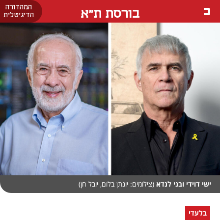
המהדורה
בורסת ת"א
הדיגיטלית
ישי דוידי ובני לנדא
(צילומים: יונתן בלום, יובל חן)
בלעדי