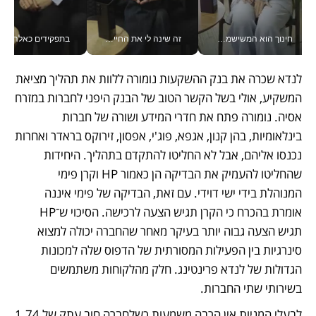
חינוך הוא המשישמה של החיים שלי - V
זה שינה לי את החיים: איך עידו איז'ק הופך את הסמארטפון לכלי צילום מקצועי_v
בתפקידים כאלה אי אפשר לח
לנדא שכרה את בנק ההשקעות נומורה ללוות את תהליך מציאת 
המשקיע, אולי בשל הקשר הטוב של הבנק היפני לחברות במזרח 
אסיה. נומורה פתח את חדרי המידע ושורה של חברות 
בינלאומיות, בהן קנון, אגפא, פוג'י, אפסון, זירוקס בראדר ואחרות 
נכנסו אליהם, אבל לא החליטו להתקדם בתהליך. היחידות 
שהחליטו להעמיק את הבדיקה הן כאמור HP וקרן פימי 
המנוהלת בידי ישי דוידי. עם זאת, הבדיקה של פימי איננה 
אומרת בהכרח כי הקרן תגיש הצעה לרכישה. הסיכוי ש־HP 
תגיש הצעה גבוה יותר בעיקר מאחר שהחברה יכולה למצוא 
סינרגיות בין הפעילות המסורתית של הדפוס שלה למכונות 
הגדולות של לנדא פרינטינג. חלק מהלקוחות משתמשים 
בשירותי שתי החברות.
לבעלי המניות אין הרבה משמעות כשלחברה חוב עתק של 1.74 