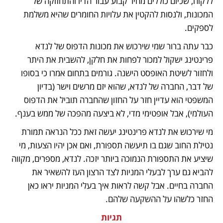
ללקוח, שכיום כוללים מחיר קבוע עבור הדיו והתחזוקה של 
המכונות, ולנסות להקטין את עלויות החומרים שהיא משלמת 
לספקים.
כבר עתה ברור שמי שירכוש את מכונות הדפוס של לנדא 
פרינטינג ישקול למכור לפחות את חלקן, להשבית את היתר 
ולחזור לשיטת האופסט הישנה. גורמים בתחום אמרו כי בסופו 
של דבר, החברה של לנדא, שהוא יזם מרשים וישר (בדיון 
המשפטי הוא עדיין חזר על החזון שהחברה תוביל את הדפוס 
העולמי), אבל אופטימי מדי, לא ביצעה מהפכה של ממש בענף.
מי שירכוש את לנדא פרינטינג יעשה זאת ככל הנראה תמורת 
נטילת החוב שגם בו תיעשה תספורת, ואם אכן יהיו הצעות, מי 
שיציע את התספורת הנמוכה ביותר יזכה. לנדא, מספרים, מקווה 
להביא גם ערך לבעלי המניות לצד הרצון העז להשאיר את 
החברה בחיים. אבל קשה לראות איך בעלי המניות יראו כאן 
החזר כלשהו על ההשקעה שלהם.
תגיות