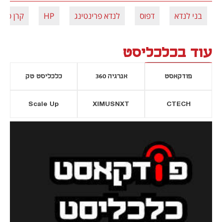
בני לנדא
דפוס
לנדא פרינטינג
HP
קרן פימי
עוד בכלכליסט
פודקאסט
אנרגיה 360
כלכליסט טק
Scale Up
XIMUSNXT
CTECH
יסייה חדשה
נפתח בכרטיסייה חדשה