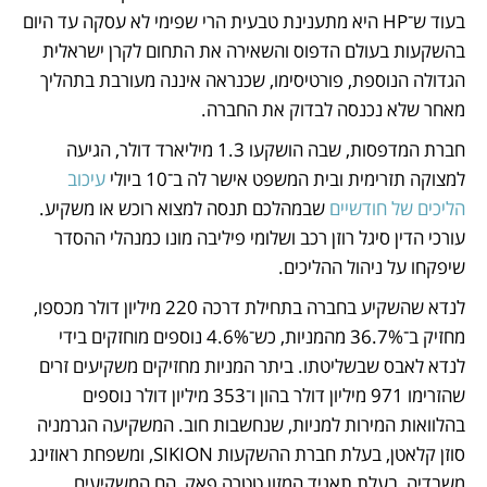
בעוד ש־HP היא מתענינת טבעית הרי שפימי לא עסקה עד היום 
בהשקעות בעולם הדפוס והשאירה את התחום לקרן ישראלית 
הגדולה הנוספת, פורטיסימו, שכנראה איננה מעורבת בתהליך 
מאחר שלא נכנסה לבדוק את החברה.
חברת המדפסות, שבה הושקעו 1.3 מיליארד דולר, הגיעה 
למצוקה תזרימית ובית המשפט אישר לה ב־10 ביולי 
עיכוב 
הליכים של חודשיים
 שבמהלכם תנסה למצוא רוכש או משקיע. 
עורכי הדין סיגל רוזן רכב ושלומי פיליבה מונו כמנהלי ההסדר 
שיפקחו על ניהול ההליכים.
לנדא שהשקיע בחברה בתחילת דרכה 220 מיליון דולר מכספו, 
מחזיק ב־36.7% מהמניות, כש־4.6% נוספים מוחזקים בידי 
לנדא לאבס שבשליטתו. ביתר המניות מחזיקים משקיעים זרים 
שהזרימו 971 מיליון דולר בהון ו־353 מיליון דולר נוספים 
בהלוואות המירות למניות, שנחשבות חוב. המשקיעה הגרמניה 
סוזן קלאטן, בעלת חברת ההשקעות SIKION, ומשפחת ראוזינג 
משבדיה, בעלת תאגיד המזון טטרה פאק, הם המשקיעים 