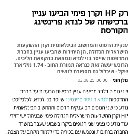
רק HP וקרן פימי הביעו עניין
ברכישתה של לנדא פרינטינג
הקורסת
ענקית הדפוס והמחשוב הבינלאומית וקרן ההשקעות
הישראלית הגדולה, הן היחידות שהביעו עניין בחברת
המדפסות שייסד בני לנדא ונמצאת בהקפאת הליכים.
הרוכש יעשה זאת כנראה תמורת החוב - 1.74 מיליארד
שקל - שיכלול גם תספורת לנושים
גולן חזני
|
06:00, 03.08.25
שני גופים בלבד מביעים עניין ברכישת הבעלות על חברת 
נפתח בכרטיסייה חדשה
נפתח בכרטיסייה חדשה
המדפסות 
לנדא דיגיטל פרינטינג
 שייסד בני לנדא. לכלכליסט 
נודע כי שני הגופים הם ענקית הדפוס והמחשוב הבינלאומית 
HP וקרן ההשקעות הישראלית הגדולה פימי שבניהול ישי דוידי. 
עוד נודע כי נציגי שני הגופים ביקרו בשבוע שעבר במשרדי 
החברה ברחובות ונפגשו עם בכיריה כדי ללמוד מקרוב על מצבה. 