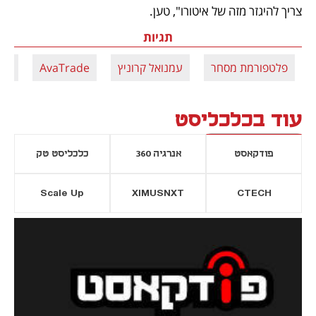
צריך להיגזר מזה של איטורו", טען.
תגיות
פלטפורמת מסחר
עמנואל קרוניץ
AvaTrade
צבי
עוד בכלכליסט
פודקאסט
אנרגיה 360
כלכליסט טק
Scale Up
XIMUSNXT
CTECH
יסייה חדשה
נפתח בכרטיסייה חדשה