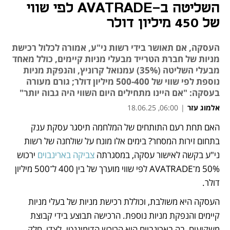
השליטה ב-AVATRADE לפי שווי
של 450 מיליון דולר
העסקה, אם תאושר בידי רשות ני"ע, אמורה לכלול רכישת
מניות של חברת הטרייד מבעלי מניות קיימים, כולל מאחד
מבעלי השליטה (35%) עמנואל קרוניץ, והנפקת מניות
נוספת לפי שווי של 500-400 מיליון דולר; גורם מעורה
בעסקה: "אם היינו מתחילים היום השווי היה גבוה יותר"
אלמוג עזר
|
06:00, 18.06.25
האם תחת רעם התותחים של המלחמה תיסגר עסקת ענק 
נפתח בכרטיסייה חדשה
בתחום זירות המסחר? בימים אלו מונח על שולחנה של רשות 
ני"ע בקשה לאישור עסקה, במסגרתה 
צביקה בארינבוים
 ירכוש 
50% מ־AVATRADE לפי שווי מוערך של בין 400 ל־500 מיליון 
דולר. 
העסקה היא משולבת, וכוללת רכישת מניות של בעלי מניות 
קיימים והנפקת מניות נוספת. הרכישה תבוצע בידי קבוצת 
משקיעים, בה בארינבוים הוא הרוכש הדומיננטי. לצדו, חלק 