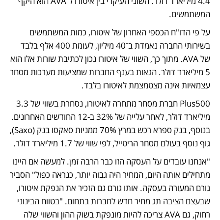
4.4 מיליארד דולר. השוני העיקרי בין איטורו ל־AVA הוא היקף 
המשתמשים. 
על פי הדו"ח הכספי האחרון של איטורו, כמות המשתמשים 
בשירותי החברה נאמדת ב־40 מיליון, לעומת 400 אלף בלבד 
של AVA. מתוך כך, השווי של איטורו נכון לכתיבת שורות אלו הוא 
5 מיליארד דולר. הגאות בענף החברות שמציעות מערכות מסחר 
עצמאיות אינה מצטמצמת לאיטורו בלבד. 
Plus500 חברת מסחר מתחרה לאיטורו, נסחרת בשווי של 3.3 
מיליארד דולר, לאחר עלייה של 32% ב-12 החודשים האחרונים. 
בנוסף, בנק ספרא רכש במרץ 70% ממניות סאקסו בנק (Saxo), 
גוף נוסף בעולם מסחר הריטייל, לפי שווי של 1.7 מיליארד דולר.
"אנחנו עובדים על העסקה הזו כבר הרבה זמן. למעשה אם היינו 
מתחילים אותה היום, המחיר היה גבוה יותר, כנראה כפול" הסביר 
גורם המעורה בעסקה. אותו גורם גם הזכיר את הנפקת איטורו, 
שבעצם הציבה תג מחיר חדש לחברות בתחום. "בטווח הבינוני 
רחוק, גם AVA צריכה להיות מונפקת בשוק ההון והשווי שלה 