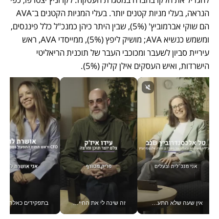
הנראה, בעלי מניות קטנים יותר. בעלי המניות הקטנים ב־AVA 
הם שוקי אברמוביץ' (5%), שבין היתר כיהן כמנכ"ל כלל פיננסים, 
ומשמש כנשיא AVA; מושיק ליפץ (5%), ממייסדי AVA, ראש 
עיריית סביון לשעבר ומכוכבי העבר של תוכנית הריאליטי 
הישרדות, ואיש העסקים אילן קליק (5%).
אין שעה שלא התעסקתי במשבר - טל אלכסנדרוביץ’ שגב מנהלת משברים תקשורתיים מכל מקום עם ה- Galaxy Z Fold8 Ultra שלה_v
זה שינה לי את החיים: איך עידו איז'ק הופך את הסמארטפון לכלי צילום מקצועי_v
בתפקידים כאלה אי אפשר לח