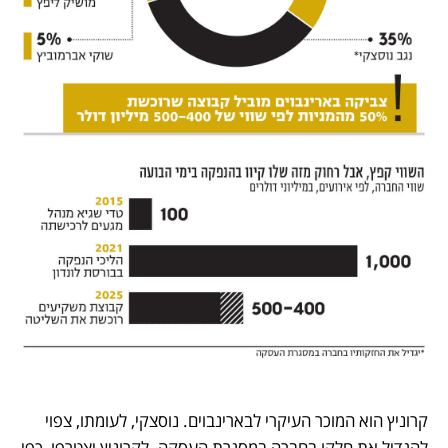
קרוניץ הוא המוכר העיקרי לבארינבוים. נוסצקי, לעומתו, צפוי 
להגדיל את חלקו בחברה במסגרת העסקה. לקרוניץ יצטרפו, כפי 