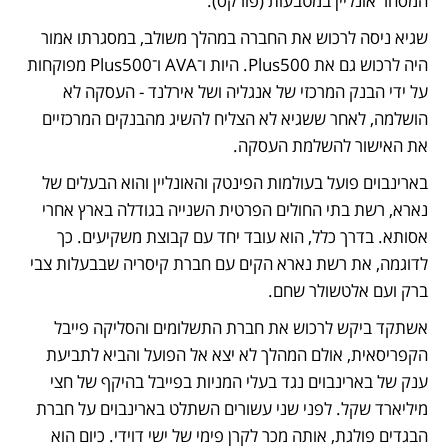
המסחר אונליין במטבעות (פורקס). 
שגיא ניסה לרכוש את החברה במהלך משולב, במסגרתו אמור 
היה לרכוש גם את Plus500. היות ו־AVA ו־Plus500 מפוקחות 
על ידי הבנק המרכזי של אנגליה ושל אירלנד - העסקה לא 
הושלמה, לאחר ששגיא לא הצליח להשיג מהבנקים המרכזיים 
את האישור להשלמת העסקה.
בארינבוים פועל בעולמות הפינטק והאונליין והוא הבעלים של 
נארא, רשת בתי החולים הפרטית השנייה בגודלה בארץ אחרי 
אסותא. בדרך כלל, הוא עובד יחד עם קבוצת משקיעים. כך 
לדוגמה, את רשת נארא הקים עם חברת קיסריה שבבעלות צבי 
ברק ועם אלטשולר שחם. 
אשתקד ביקש לרכוש את חברת התשלומים והסליקה פייבל 
הקפריסאית, אולם המהלך לא יצא אל הפועל והביא לתביעת 
ענק של בארינבוים נגד בעלי המניות בפייבל בהיקף של חצי 
מיליארד שקל. לפני שני עשורים השתלט בארינבוים על חברת 
הבגדים פולגת, אותה מכר לקרן פימי של ישי דוידי. כיום הוא 