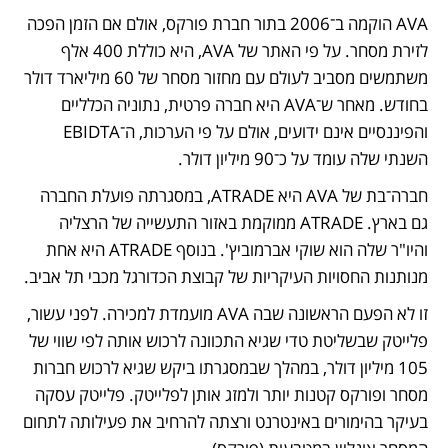
AVA הוקמה ב־2006 בתור חברת פורקס, אולם אם הזמן הפכה 
לזירת מסחר. על פי האתר של AVA, היא כוללת 400 אלף 
משתמשים מסביב לעולם עם מחזור מסחר של 60 מיליארד דולר 
בחודש. מאחר ש־AVA היא חברה פרטית, נתוניה הכלליים 
והפיננסיים אינם ידועים, אולם על פי הערכות, ה־EBIDTA 
השנתי שלה עומד על כ־90 מיליון דולר. 
חברה־בת של AVA היא ATRADE, במסגרתה פועלת החברה 
גם בארץ. ATRADE ממוקמת באזור התעשייה של הרצליה 
והיו"ר שלה הוא שוקי אברמוביץ'. בנוסף ATRADE היא אחת 
מנותנות החסויות העיקריות של קבוצת הכדורגל מכבי תל אביב. 
זו לא הפעם הראשונה שבה AVA מועמדת למכירה. לפני עשור, 
פלייטק שבשליטת טדי שגיא התכוונה לרכוש אותה לפי שווי של 
105 מיליון דולר, במהלך שבמסגרתו ביקש שגיא לרכוש חברות 
מסחר ופורקס קטנות יותר ולמזג אותן לפלייטק. פלייטק עסקה 
בעיקר בהימורים באינטרנט ורצתה להרחיב את פעילותה לתחום 