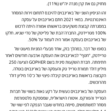
מחזיק גם את קרן מנרה יה"ש (11%).
זהו הניסיון השני של בארינבוים להיכנס לתחום זירות המסחר 
האינטרנטיות. במאי 2021 חתם בארינבוים על עסקה 
במסגרתה קבוצת משקיעים בראשותו אמורה היתה לרכוש 
100% מטריידטק, החברה־הבת של פלייטק של טדי שגיא. חלקו 
של בארינבוים בעסקה אמור היה לעמוד על 50%. 
בסופו של דבר, במהלך בזק, אחד מבעלי המניות מיעוט של 
טריידטק, "חטף" לבארינבוים את העסקה ארבעה חודשים לאחר 
חתימתה. חברת השקעות סינית בשם GOPHER הציעה 250 
מיליון דולר תמורת טרייד טק והעסקה של בארינבוים בוטלה. 
הקבוצה בראשות בארינבוים קיבלה פיצוי של כ־10 מיליון דולר 
מהרוכשים.
העסקה של בארינבוים נעשית על רקע גאות בשווי של חברות 
הטרייד והפורקס. איטורו הישראלית, שמספקת פלטפורמת 
מסחר למשתמשים, סיימה בחודש שעבר הנפקה לפי שווי של 