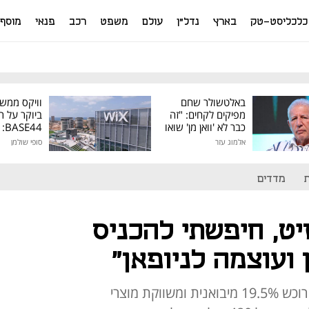
כלכליסט-טק
בארץ
נדל"ן
עולם
משפט
רכב
פנאי
מוסף
באלטשולר שחם
וויקס ממש
מפיקים לקחים: "זה
ביוקר על ר
כבר לא 'וואן מן' שואו
44
של גילעד"
אלמוג עזר
סופי שולמן
מיליון דולר
מדדים
יט, חיפשתי להכניס
 ועוצמה לניופאן"
העסקה נחתמה: פועלים שוקי הון רוכש 19.5% מיבואנית ומשווקת מוצרי