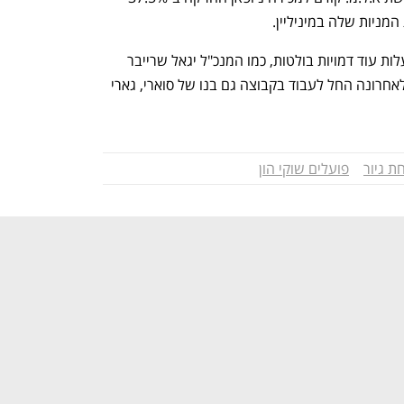
יות שלה במיניליין.  
פרט לסוארי, שמכהן כיו"ר אלייד, בקרן פועלות עוד דמויות בולטות, כמו המנכ"ל יגאל שרייבר 
והדירקטורים יורם טורבוביץ' ומוטי זינגר. לאחרונה החל לעבוד בקבוצה גם בנו של סוארי, גארי 
 גיור
פועלים שוקי הון