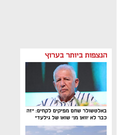
הנצפות ביותר בערוץ
באלטשולר שחם מפיקים לקחים: "זה
כבר לא 'וואן מן' שואו של גילעד"