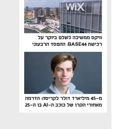
וויקס ממשיכה לשלם ביוקר על
רכישת BASE44: ההפסד הרבעוני
זינק ל-76 מיליון דולר
מ-45 מיליארד דולר לקריסה: הדרמה
מאחורי הקרן של כוכב ה-AI בן ה-25