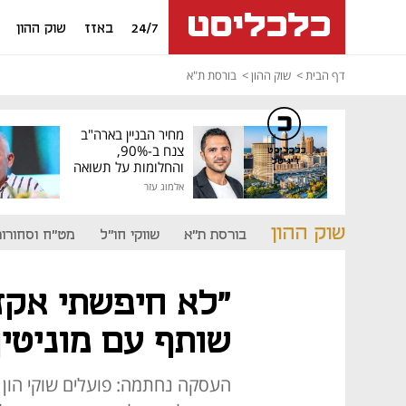
24/7
באזז
שוק ההון
דף הבית
שוק ההון
בורסת ת"א
מחיר הבניין בארה"ב
צנח ב-90%,
כלכליסט
דיגיטל
והחלומות על תשואה
גבוהה התנפצו
אלמוג עזר
שוק ההון
בורסת ת"א
שווקי חו"ל
מט"ח וסחורות
"לא חיפשתי אקז
שותף עם מוניטין