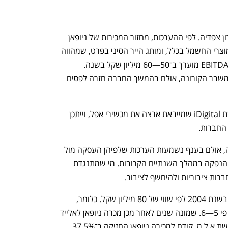
גיור מכהן כיו"ר ומנכ"ל משותף, כשלצדו ירון צפדיה. לפי ההערכות, מחזור המכירות של ניופאן 
עומד על כמיליארד שקל בשנה בהובלת מוצרי החשמל בכלל, ומותג הייר הסיני בפרט, שמהווה 
כ־10% ממכירות מוצרי האלקטרוניקה. ה־EBITDA מוערך ב־50—60 מיליון שקל בשנה. 
התוצאות של ניופאן ב־2020 נפגעו בשל משבר הקורונה, אולם בהמשך החברה חזרה לפסים 
פועלים שוקי הון מחזיקה גם ב־20% מרשת iDigital שמייבאת ארצה את מכשירי אפל, וייתכן 
 החברות.
עד היום נמנעה ניופאן מלגייס הון בבורסה, אולם בענף נשמעות הערכות שלפיהן העסקה מול 
בנק הפועלים פותחת פתח לאפשרות של הנפקה במהלך השנתיים הקרובות. מי שמתנגדת 
ות ציבוריות ולהיחשף לציבור.
אלייד רכשה ממשפחת גיור 30% מניופאן בשנת 2004 לפי שווי של 80 מיליון שקל. כלומר, 
העסקה הנוכחית מתבצעת לפי שווי גבוה פי 5—6. שמונה שנים לאחר מכן מכרה ניופאן לאלייד 
25% ממניות חברת מיניליין שמחזיקה ברשת א.ל.מ. קודם למכירה ניופאן החזיקה ב־37.5% 