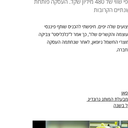
החשמל שבשליטת משפחת גיור לפי שווי של 480 מיליון שקל. העסקה פותחת
נתיים הקרובות
"לא חיפשתי אקזיט. החברה מרוויחה והביצועים שלה יפים. חיפשתי להכניס שותף פיננסי 
מתאים, שגם יתרום לחברה מהמוניטין, העוצמה והקשרים שלו", כך אמר ל"כלכליסט" צביקה 
גיור, מבעלי השליטה ביבואנית ומשווקת מוצרי החשמל ניופאן, לאחר שנחתמה העסקה 
ברה.  