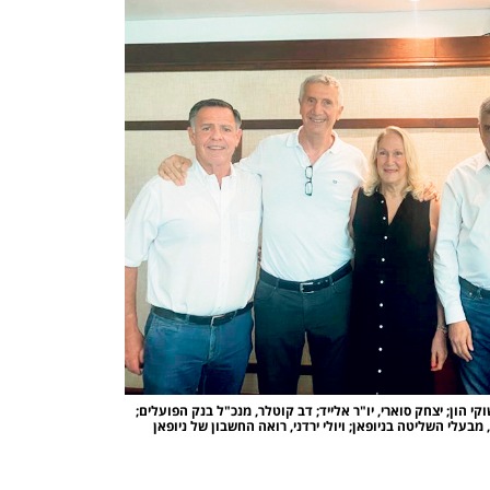
חתימת העסקה. מימין: קובי שלום, מנכ"ל פועלים שוקי הון; יצחק סוארי, יו"ר אלייד; דב קוטלר, מנכ"ל בנק הפועלים; 
מבעלי השליטה בניופאן; ויולי ירדני, רואה החשבון של ניופאן