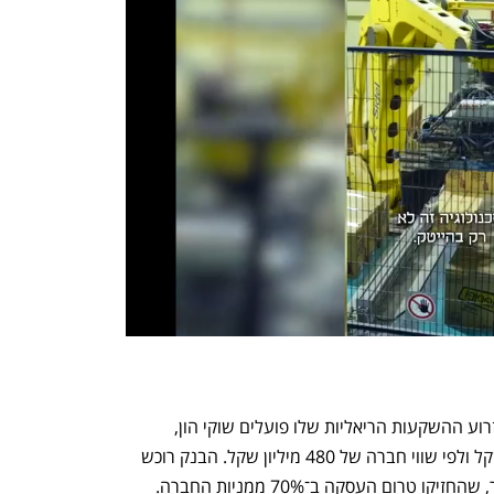
במסגרת העסקה רוכש הבנק, באמצעות זרוע ההשקעות הריאליות שלו פועלים שוקי הון, 
19.5% ממניות ניופאן תמורת 95 מיליון שקל ולפי שווי חברה של 480 מיליון שקל. הבנק רוכש 
את המניות מידי גיור ואחותו אלונה שניידר, שהחזיקו טרום העסקה ב־70% ממניות החברה. 