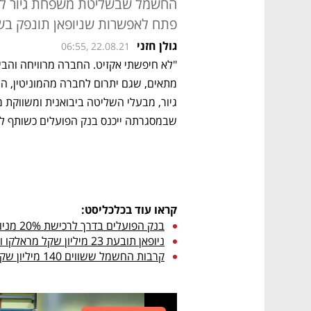
פתח לאפשרות שניופאן תונפק בש
גולן חזני
06:55, 22.08.21
שבמסגרתה ייכנס בנק הפועלים כשותף לח
קראו עוד בכלכליסט:
בנק הפועלים בדרך לרכישת 20% מניופאן
ניופאן תובעת 23 מיליון שקל מראלקו ומבעלת המותג גרונדיג 
קרבות החשמל ששווים 140 מיליון שקל בשנה