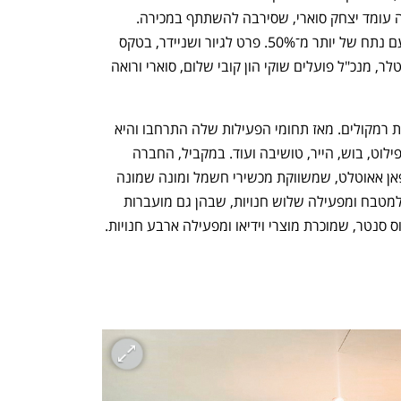
ביתר המניות מחזיקה קרן אלייד, שבראשה עומד יצחק סוארי, שסירבה להשתתף במכירה. 
לאחר המכירה גיור יישאר בעל השליטה עם נתח של יותר מ־50%. פרט לגיור ושניידר, בטקס 
החתימה נכחו מנכ"ל בנק הפועלים דב קוטלר, מנכ"ל פועלים שוקי הון קובי שלום, סוארי ורואה 
ניופאן הוקמה ב־1986 על ידי גיור כיבואנית רמקולים. מאז תחומי הפעילות שלה התרחבו והיא 
מייבאת את המותגים קיטצ'ן־אייד, טפאל, פילוט, בוש, הייר, טושיבה ועוד. במקביל, החברה 
מפעילה שלוש רשתות קמעונאיות — ניופאן אאוטלט, שמשווקת מכשירי חשמל ומונה שמונה 
סניפים; ניופאן גורמה, שמשווקת מוצרים למטבח ומפעילה שלוש חנויות, שבהן גם מועברות 
ס סנטר, שמוכרת מוצרי וידיאו ומפעילה ארבע חנויות.