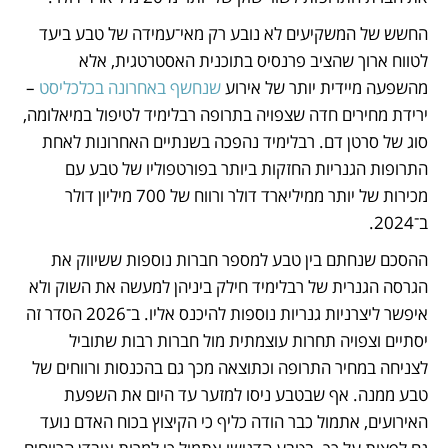
החשש של המשקיעים לא נובע רק מאי־עמידה של טבע ביעד 
לטווח ארוך שהציב פרנסיס בתוכנית האסטרטגית, אלא 
מהשפעה מיידית יותר של אירוע 
שנחשף באחרונה בכלכליסט
 – 
ירידת מחירים חדה שצפויה בתרופה רבלימיד לטיפול במיאלומה, 
סוג של סרטן דם. רבלימיד נהפכה בשנתיים האחרונות לאחת 
התרופות הגנריות החזקות ביותר בפורטפוליו של טבע עם 
מכירות של יותר ממיליארד דולר ורווח של 700 מיליון דולר 
ב־2024. 
ההסכם שנחתם בין טבע למספר חברות נוספות ששיווק את 
הגרסה הגנרית של רבלימיד חילק ביניהן למעשה את השוק ולא 
איפשר ליצרניות גנריות נוספות להיכנס אליו. ב־2026 הסדר זה 
יסתיים וצפויה תחרות עוצמתית מול חברות רבות שתוביל 
לצניחה במחיר התרופה וכתוצאה מכך גם בהכנסות ורווחים של 
טבע ממנה. אף שבטבע ניסו למזער עד היום את השפעת 
האירועים, אתמול כבר הודה כליף כי הקיצוץ בכוח האדם נועד 