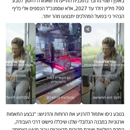
באופן רשמי מדובר בתוכנית התייעלות שאמורה לחסוך לטבע 
700 מיליון דולר עד 2027, אלא שסמנכ"ל הכספים אלי כליף 
הבהיר כי בפועל המהלכים יתבצעו מהר יותר. 
חינוך הוא המשישמה של החיים שלי - V
טכנולוגיה זה לא רק בהייטק: גם תעשיית המזון הישראלית מאמצת כלי AI, אוטומציה וניתוח דאטה בזמן אמת
כלכליסט דיגיטל
בטבע ניסו אתמול להרגיע את הרוחות והדגישו: "נבצע התאמות 
ארגוניות במבנה הגלובלי שלנו שיכללו פישוט דרכי העבודה, 
הסרת כפילויות ויצירת מקורות תקציביים עבור מנועי הצמיחה 