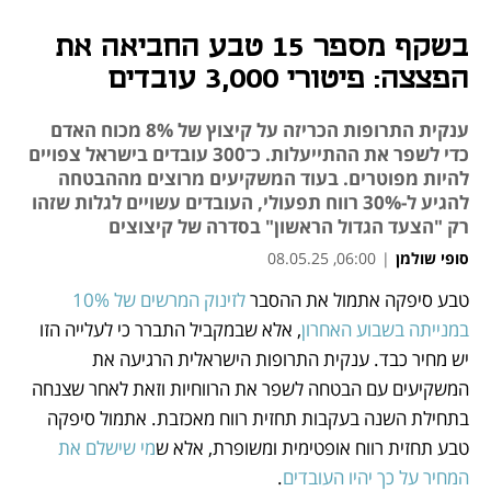
בשקף מספר 15 טבע החביאה את
הפצצה: פיטורי 3,000 עובדים
ענקית התרופות הכריזה על קיצוץ של 8% מכוח האדם
כדי לשפר את ההתייעלות. כ־300 עובדים בישראל צפויים
להיות מפוטרים. בעוד המשקיעים מרוצים מההבטחה
להגיע ל-30% רווח תפעולי, העובדים עשויים לגלות שזהו
רק "הצעד הגדול הראשון" בסדרה של קיצוצים
סופי שולמן
|
06:00, 08.05.25
טבע סיפקה אתמול את ההסבר 
לזינוק המרשים של 10% 
נפתח בכרטיסייה חדשה
נפתח בכרטיסייה חדשה
נפתח בכרטיסייה חדשה
נפתח בכרטיסייה חדשה
נפתח בכרטיסייה חדשה
במנייתה בשבוע האחרון
, אלא שבמקביל התברר כי לעלייה הזו 
יש מחיר כבד. ענקית התרופות הישראלית הרגיעה את 
המשקיעים עם הבטחה לשפר את הרווחיות וזאת לאחר שצנחה 
בתחילת השנה בעקבות תחזית רווח מאכזבת. אתמול סיפקה 
טבע תחזית רווח אופטימית ומשופרת, אלא ש
מי שישלם את 
המחיר על כך יהיו העובדים
.