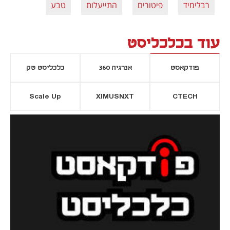
רבלימיד
פיטורים
התייעלות
טבע
עוד בכלכליסט
פודקאסט
אנרגיה 360
כלכליסט טק
Scale Up
XIMUSNXT
CTECH
יסייה חדשה
נפתח בכרטיסייה חדשה