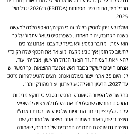
גם לפצות על כך. בטבע הדגישו אתמול כי למרות אובדן הרווחים 
מרבלימיד, הרווח לפני הפחתות (EBITDA) ב־2026 יגדל מול 
2025.
ואולם לא ניתן להסיק בשלב זה כי הקיצוץ הצפוי הלכה למעשה 
בשנה הקרובה, יהיה האחרון. כשפרנסיס נשאל אתמול על כך 
הוא אמר: "מדובר במסע ולא ביעד שהצבנו, אנחנו צריכים 
לחשוב כל הזמן איך טבע מקצה ומוציאה את הכסף שלה רק כדי 
להאיץ את הצמיחה. זה הצעד הגדול הראשון, אבל יהיו עוד. 
אנחנו חייבים לשקול בכובד ראש את צד ההוצאות. כך למשל יש 
לנו היום 35 אתרי ייצור בעולם ואנחנו רוצים להגיע לפחות מ־30 
עד 2027. הרעיון הוא להגיע לארגון ייצור מהודק יותר". 
בהקשר של הפיזור הגיאוגרפי הרגיעו בטבע כי דווקא מדיניות 
המכסים החדשה שמטלטלת את העולם לא צפויה להשפיע 
עליה. כליף ציין כי רוב התרופות של טבע שנמכרות בארה"ב 
מיוצרות שם, באחד משמונה אתרי הייצור של החברה, שם 
מיוצרת גם אוסטדו התרופה המרכזית של החברה, שאמורה 