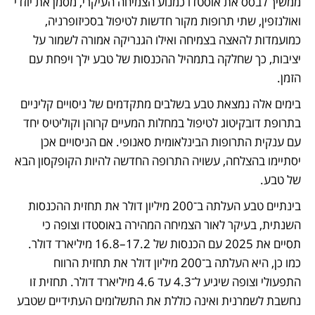
ממשיך לבסס את אוסטדו כמנוע הצמיחה העיקרי, מסמן את יוזדי 
ואולנזפין, שתי תרופות מקור חדשות לטיפול בסכיזופרניה, 
כמועמדות להאצה בצמיחה ואילו הגנריקה אמורה לשמור על 
יציבות, כך שחלקה בתמהיל ההכנסות של טבע ילך ויפחת עם 
הזמן.
בימים אלה נמצאת טבע בשלבים מתקדמים של ניסויים קליניים 
בתרופת דובקיטוג לטיפול במחלות המעיים קרוהן וקוליטיס יחד 
עם ענקית התרופות הבינלאומית סאנופי. אם הניסויים אכן 
יסתיימו בהצלחה, עשויה התרופה החדשה להיות הקופקסון הבא 
של טבע. 
בינתיים טבע העלתה ב־200 מיליון דולר את תחזית ההכנסות 
השנתית, בעיקר לאור הצמיחה המהירה באוסטדו וצופה כי 
תסיים את 2025 עם הכנסות של 17.2–16.8 מיליארד דולר. 
כמו כן, היא העלתה ב־200 מיליון דולר את תחזית הרווח 
התפעולי וצופה שיגיע ל־4.3 עד 4.6 מיליארד דולר. תחזית זו 
נחשבת לשמרנית ואינה כוללת את התשלומים העתידיים שטבע 