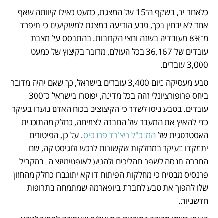
כלאחר יד, בשקף ה־15 של המצגת, כמעט כאילו קיוותה שאף 
אחד לא יבחין בכך, טבע הודיעה במצגת למשקיעים כי תיפרד 
מ־8% מעובדיה בשנה וחצי הקרובות. בהתבסס על מצבת 
עובדים של 36,167 בכל העולם, מדובר בקיצוץ של כמעט 
3,000 עובדים.
טבע מעסיקה כיום 3,400 עובדים בישראל, כך שאם יהיה מדובר 
ביחס פרופורציונלי זהה בכל מדינה, יפוטרו בישראל כ־300 
עובדים. בטבע ניסו לשדר כי הקיצוצים בכוח האדם נועדו בעיקר 
כדי להאיץ את המעבר של החברה לצמיחה, כחלק מהתוכנית 
האסטרטגית של 
המנכ"ל ריצ'רד פרנסיס
. על כן, הפיטורים 
יתמקדו בעיקר במחלקות שקשורות לרכש ולוגיסטיקה, שם 
החברה תנסה לשפר תהליכים ולהגיע לאופטימיזציה. במקביל 
פרנסיס מבטיח כי מחלקות הפיתוח דווקא יתוגברו כחלק מהחזון 
שלו להפוך את טבע לחברת ביופארמה שמתמחה בתרופות 
חדשניות.