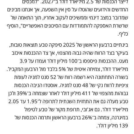
לייצר הכנסות של 2.5 מיליארד דולר ב־2027. "למכסים 
החדשים והידועים שהוטלו על סין אין השפעה, אך אנחנו מבינים 
שמדובר במצב דינמי וממשיכים לעקוב אחריו, תוך התאמה של 
שרשרת האספקה להתמודדות עם הסיכונים האפשריים", הוסיף 
כליף. 
בינתיים ברבעון הראשון של 2025 סיפקה טבע תוצאות טובות, 
בעיקר בצד הרווח שהיה גבוה מהצפוי, אך צד ההכנסות איכזב 
מעט. ההכנסות פיספסו ב־100 מיליון דולר ועמדו על 3.9 
מיליארד דולר, צמיחה איטית של 5% בלבד מול הרבעון המקביל. 
בשורה התחתונה היא רשמה רווח של 52 סנט למניה לעומת 
ציפיות לרווח נקי של 48 סנט למניה. אוסטדו הניבה הכנסות 
גבוהות מהצפוי של 411 מיליון דולר לאחר שצמחה ב־39% ולכן 
טבע מעלה גם את התחזית השנתית לתרופה ל־1.95 עד 2.05 
מיליארד דולר. גם אג'ובי, תרופת מקור של טבע לטיפול 
במיגרנה, צמחה ב־26% ברבעון הראשון ותרמה הכנסות של 
139 מיליון דולר.