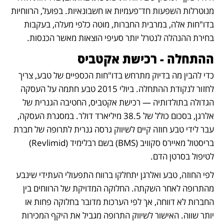
מנוטרלות השפעות חד־פעמיות או חשבונאיות. בפועל, הרווחיות 
בדו"חות אלה, במרבית החברות, מוטה כלפי מעלה, בעקבות 
בחירת ההנהלה לנטרל יותר סעיפי הוצאות מאשר הכנסות. 
ההתחלה ‑ רכישת אקטביס
כדי להבין מה בדיוק מתרחש בדו"חות הכספיים של טבע, צריך 
לחזור לנקודת ההתחלה. ביולי 2015 טבע חתמה על העסקה 
הגדולה בתולדותיה — רכישת אקטביס, החטיבה הגנרית של 
אלרגן, בסכום כולל של 38.5 מיליארד דולר. במסגרת העסקה, 
עבר לידי טבע חוזה קיים לשיווק גרסה גנרית לתרופה של חברת 
בריסטול מאיירס סקוויב (BMS) בשם רבלימיד (Revlimid) 
לטיפול בסרטן הדם.
לפי החוזה, טבע ואלרגן יתחלקו ברווח התפעולי העתידי שינבע 
מהתרופה לאחר השקתה. החלוקה המדויקת של הרווחים בין 
החברות לא דווחה, אך לפי הערכות מדובר בחלוקה פחות או 
יותר שווה. האישור לשיווק התרופה מגביל את היקף המכירות 