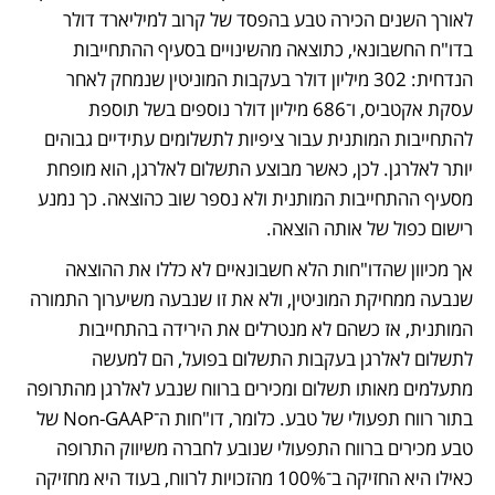
לאורך השנים הכירה טבע בהפסד של קרוב למיליארד דולר 
בדו"ח החשבונאי, כתוצאה מהשינויים בסעיף ההתחייבות 
הנדחית: 302 מיליון דולר בעקבות המוניטין שנמחק לאחר 
עסקת אקטביס, ו־686 מיליון דולר נוספים בשל תוספת 
להתחייבות המותנית עבור ציפיות לתשלומים עתידיים גבוהים 
יותר לאלרגן. לכן, כאשר מבוצע התשלום לאלרגן, הוא מופחת 
מסעיף ההתחייבות המותנית ולא נספר שוב כהוצאה. כך נמנע 
רישום כפול של אותה הוצאה.
אך מכיוון שהדו"חות הלא חשבונאיים לא כללו את ההוצאה 
שנבעה ממחיקת המוניטין, ולא את זו שנבעה משיערוך התמורה 
המותנית, אז כשהם לא מנטרלים את הירידה בהתחייבות 
לתשלום לאלרגן בעקבות התשלום בפועל, הם למעשה 
מתעלמים מאותו תשלום ומכירים ברווח שנבע לאלרגן מהתרופה 
בתור רווח תפעולי של טבע. כלומר, דו"חות ה־Non-GAAP של 
טבע מכירים ברווח התפעולי שנובע לחברה משיווק התרופה 
כאילו היא החזיקה ב־100% מהזכויות לרווח, בעוד היא מחזיקה 