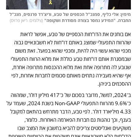
מימין: אלי כליף, סמנכ"ל הכספים של טבע, וריצ'רד פרנסיס, מנכ"ל 
החברה. "המידע נמסר בצורה מסודרת ושקופה"
(
צילומים: ריאן פרויס
)
אם בוחנים את הדו"חות הכספיים של טבע, אפשר לראות 
שהרווח התפעולי שמוצג באותם דו"חות לא חשבונאיים גבוה 
מכפי שהוא עשוי היה להיות, ומכפי שהוא בפועל. זאת משום 
שבמסגרת אותם דו"חות טבע כוללת את מלוא הרווח התפעולי 
שנובע לה מתרופה אחת ואת מלוא ההכנסות מתרופה אחרת, 
אף שהיא מעבירה נתחים מאותם סכומים לחברות אחרות, לפי 
ההסכמים ביניהן. 
ב־2024, למשל, מדובר בסכום של כ־417 מיליון דולר, שמהווה 
כ־9.6% מהרווח התפעולי Non-GAAP בשנת 2024, שעמד על 
4.33 מיליארד דולר. לפי טבע, הדבר מתרחש בהתאם למקובל 
בענף, וכך נוהגות גם חברות הפארמה האחרות. כלומר, 
משקיעים ואנליסטים צריכים להביא בחשבון את המצב שבו 
הדו"חות הלא חשבונאיים אינם משקפים את הרווחיות השוטפת 