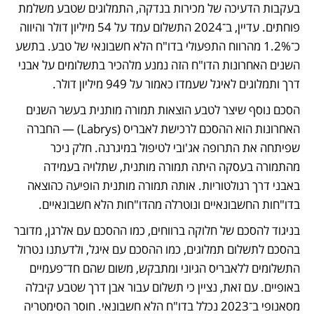
בעקבות הדעיכה של מכירות בנדקה, התמלוגים שטבע משלמת 
פוחתים. עדיין, ב־2024 התשלום עמד על 54 מיליון דולר והיווה 
כ־1.2% מהרווח התפעולי בדו"ח הלא חשבונאי של טבע. בתשע 
השנים האחרונות הדו"ח הזה נמנע מלהכיר בתשלומים על אבני 
דרך ותמלוגים לאיגל שעמדו כאמור על 949 מיליון דולר. 
הסכם נוסף שיצר לטבע הוצאות תמורה מותנית בעשר השנים 
האחרונות הוא ההסכם לרכישת לאבריס (Labrys) — החברה 
שפיתחה את התרופה אג'ובי לטיפול במיגרנה. חלק ניכר 
מהתמורה בעסקה היתה תמורה מותנית, שתלויה בעמידה 
באבני דרך רגולטוריות. אותה תמורה מותנית הופיעה כהוצאה 
בדו"חות החשבונאיים ונוטרלה מהדו"חות הלא חשבונאיים.
בניגוד להסכם של חלוקה ברווחים, כמו ההסכם עם אלרגן, מדובר 
בהסכם לתשלום תמלוגים, כמו ההסכם עם איגל, ולדעתנו נטרול 
התשלומים ללאבריס הגיוני ומתבקש, משום שהם חד־פעמיים 
באופיים. עם זאת, נציין כי תשלום עבור אבן דרך שטבע קיבלה 
מסאנופי ב־2023 נכלל בדו"ח הלא חשבונאי. חוסר הסימטריה 