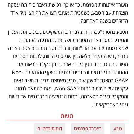
מעורר אי־נוחות מסוימת. כך או כך, רכישת לאבריס היתה עסקה 
מוצלחת עבור טבע, כשמכירות אג'ובי חצו את רף חצי מיליארד 
הדולרים בשנה האחרונה. 
מטבע נמסר: "ככל הידוע לנו, רוב המשקיעים מבינים את העניין 
והמידע נמסר בצורה מסודרת ושקופה. בהודעה לעיתונות 
שמפורסמת יחד עם הדו"חות, ובדו"חות, הדברים מוצגים בצורה 
ברורה, ויש התאמה מלאה בין שני סוגי הרווח, לרבות הסברים 
מפורטים בכוכביות בגין כל התאמה. ניתן בקלות לראות את 
ההחרגה הרלבנטית והדברים מוצגים בשקף ההתאמות Non-
GAAP במצגת למשקיעים. טבע מאמצת מדיניות חשבונאית 
עקבית של הצגת דו"חות Non-GAAP, וזאת בהתאם לנהוג 
והמקובל בענף הפארמה, ותחת הרגולציה הרלבנטית של רשות 
ני"ע האמריקאית".
תגיות
טבע
ריצ'רד פרנסיס
דוחות כספיים