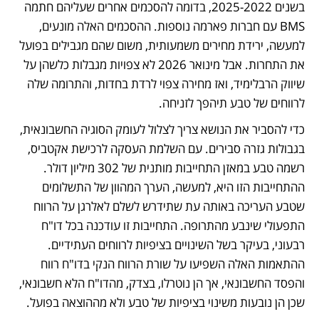
בשנים 2025-2022, בדומה להסכמים אחרים שעליהם חתמה 
BMS עם חברות פארמה נוספות. ההסכמים האלה מונעים, 
למעשה, ירידת מחירים משמעותית, משום שהם מגבילים בפועל 
את התחרות. אבל מינואר 2026 לא צפויות מגבלות כלשהן על 
שיווק הרבלימיד, ואז מחירה צפוי לרדת בחדות, והתרומה שלה 
לרווחים של טבע תיהפך לזניחה. 
כדי להסביר את הנושא צריך לצלול לעומק הסוגיה החשבונאית, 
בגבולות גזרה סבירים. עם השלמת העסקה לרכישת אקטביס, 
רשמה טבע במאזן התחייבות מותנית של 302 מיליון דולר. 
ההתחייבות הזו היא, למעשה, הערך המהוון של התשלומים 
שטבע העריכה באותה עת שתידרש לשלם לאלרגן על הרווח 
התפעולי שינבע מהתרופה. התחייבות זו עודכנה בכל דו"ח 
רבעוני, בעיקר בשל השינויים בציפיות לרווחים העתידיים. 
ההתאמות האלה השפיעו על שורת הרווח הנקי בדו"ח רווח 
והפסד החשבונאי, אך הן נוטרלו, בצדק, מהדו"ח הלא חשבונאי, 
שכן הן נובעות משינוי בציפיות של טבע ולא מההוצאה בפועל. 