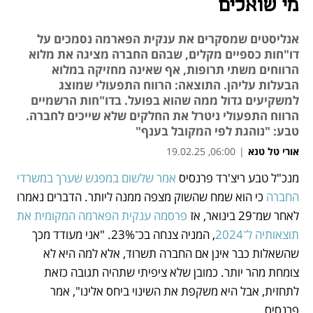
מי שואלים
אנליסטים שמסקרים את ענקית הפארמה נסמכים על
דו"חות כספיים מקלים, שבהם החברה מציגה את מלוא
הרווחים משתי תרופות, אף שאינה מחזיקה במלוא
הבעלות עליהן. התוצאה: הרווח התפעולי שמוצג
למשקיעים גדול ממה שהוא בפועל. בדו"חות הרשמיים
הרווח התפעולי ניטרל את החלקים שלא שייכים לחברה.
טבע: "נוהגת לפי המקובל בענף"
אורי טל טנא
|
06:00, 19.02.25
מנכ"ל טבע ריצ'רד פרנסיס 
אמר שלשום במפגש שערך במשרדי 
נפתח בכרטיסייה חדשה
נפתח בכרטיסייה חדשה
החברה
 כי הוא שמח שהשוק מצפה ממנה ליותר. הדברים נאמרו 
לאחר שמ־29 בינואר, אז 
פרסמה ענקית הפארמה המקומית את 
תוצאותיה ל־2024
, המניה צנחה בכ־23%. "אני מעודד מכך 
שהשאלות כבר אינן אם החברה תשרוד, אלא למה היא לא 
צומחת מהר יותר. כמובן שלא ציפיתי שתהיה תגובה כזאת 
לתחזית, אבל היא משקפת את השינוי ביחס אלינו", אמר 
פרנסיס. 