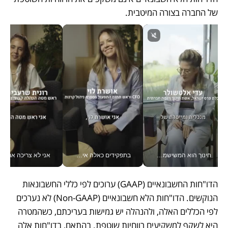
של החברה בצורה המיטבית. 
חינוך הוא המשישמה של החיים שלי - V
בתפקידים כאלה אי אפשר לחכות: אושרת לוי מניעה השקעות ענק מהטלפון_v
אני לא צריכה את המשרד:
הדו"חות החשבונאיים (GAAP) ערוכים לפי כללי החשבונאות 
הנוקשים. הדו"חות הלא חשבונאיים (Non-GAAP) לא נערכים 
לפי הכללים האלה, ולהנהלה יש גמישות בעריכתם, כשהמטרה 
היא לשקף למשקיעים רווחיות שוטפת. בהתאם, בדו"חות אלה 