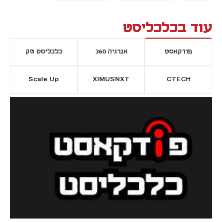
עוד בכלכליסט
פודקאסט
אנרגיה 360
כלכליסט טק
Scale Up
XIMUSNXT
CTECH
יסייה חדשה
נפתח בכרטיסייה חדשה