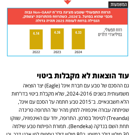
עוד הוצאות לא מקבלות ביטוי
גם ההסכם של טבע עם חברת איגל (Eagle) יצר הוצאה 
משמעותית בשנים 2024-2016, שלא מקבלת ביטוי בדו"חות 
הלא חשבונאיים. ב־2015 טבע חתמה על הסכם עם איגל, 
שפיתחה עבורה אינפוזיה למתן מהיר של התרופה טרינדה 
(Treanda) לטיפול בסרטן. התרופה, יחד עם האינפוזיה, שווקו 
תחת השם בנדקה (Bendeka). תמורת הפיתוח טבע שילמה 
30 מיליון דולר במזומן, ו־80 מיליון דולר נוספים לפי אבני דרך, וכן 