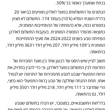
בנתח שמוערך כאמור בכ־50%.  
הנתונים על התשלומים בפועל לאלרגן מופיעים בביאור 20 
בדו"ח השנתי המלא (k־10) בעמוד 174. התשלום לא מצוין 
במפורש ככזה, אלא כהפחתה של ההתחייבות המותנית, 
כתוצאה מהסדר התמורה המותנית. בעקבות התשלום לאלרגן 
הפחיתה טבע בשנים 2024-2022 את סעיף ההתחייבות 
המותנית ב־109 מיליון דולר, 207 מיליון דולר ו־363 מיליון דולר, 
בהתאמה. 
חשוב לציין שיש היסט של רבעון אחד בין מועד המכירות של 
התרופה לבין התשלום בפועל לאלרגן, וכי כדי להבין במדויק את 
הרווח התפעולי שנבע לטבע מהמכירות של התרופה יש לנטרל 
אותו. תחת ההנחה שחלקה של טבע ברווח התפעולי הוא כחצי, 
הרי שמדובר ב־111 מיליון דולר, 218 מיליון דולר ו־350 מיליון 
דולר, גם בהתאמה. 
בדו"חות החשבונאיים, במצטבר, יש הכרה בתשלום שטבע 
תשלם לאלרגן כהוצאה, אך תזמון ההכרה בהפסד לא תואם את 