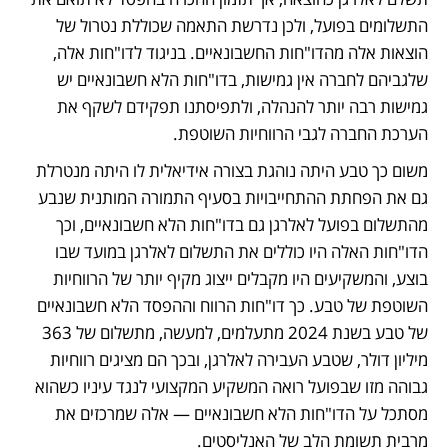
התשלומים בפועל, ולכן נדרשת התאמה שכוללת נטרול של 
הוצאות אלה מהדו"חות החשבונאיים. בניגוד לדו"חות אלה, 
שלגביהם לחברה אין גמישות, בדו"חות הלא חשבונאיים יש 
גמישות רבה יותר להנהלה, ולתפיסתנו תפקידם לשקף את 
הערכת החברה לגבי הרווחיות השוטפת. 
משום כך טבע היתה נוהגת בצורה אידיאלית לו היתה מנטרלת 
גם את הפחתת ההתחייבויות בסעיף התמורה המותנית שנבע 
מהתשלום בפועל לאלרגן גם בדו"חות הלא חשבונאיים, וכך 
הדו"חות האלה היו כוללים את התשלום לאלרגן במועד שבו 
בוצע, והמשקיעים היו מקבלים ייצוג מקיף יותר של הרווחיות 
השוטפת של טבע. כך דו"חות הרווח וההפסד הלא חשבונאיים 
של טבע בשנת 2024 מתעלמים, למעשה, מתשלום של 363 
מיליון דולר, שטבע העבירה לאלרגן, ובכך הם מציגים רווחיות 
גבוהה מזו שבפועל רואה המשקיע המקצועי לנגד עיניו כשהוא 
מסתכל על הדו"חות הלא חשבונאיים — אלה שמרכזים את 
מרבית תשומת הלב של האנליסטים. 