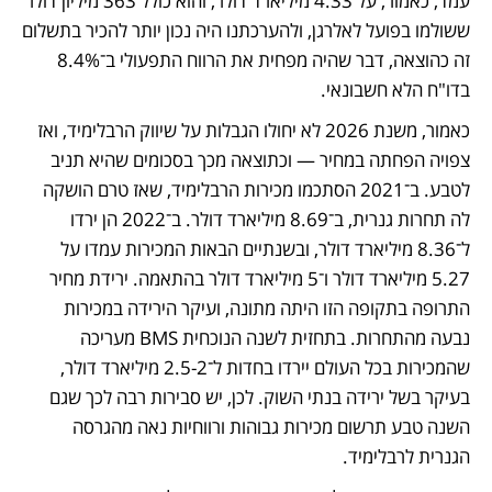
עמד, כאמור, על 4.33 מיליארד דולר, והוא כולל 363 מיליון דולר 
ששולמו בפועל לאלרגן, ולהערכתנו היה נכון יותר להכיר בתשלום 
זה כהוצאה, דבר שהיה מפחית את הרווח התפעולי ב־8.4% 
בדו"ח הלא חשבונאי.
כאמור, משנת 2026 לא יחולו הגבלות על שיווק הרבלימיד, ואז 
צפויה הפחתה במחיר — וכתוצאה מכך בסכומים שהיא תניב 
לטבע. ב־2021 הסתכמו מכירות הרבלימיד, שאז טרם הושקה 
לה תחרות גנרית, ב־8.69 מיליארד דולר. ב־2022 הן ירדו 
ל־8.36 מיליארד דולר, ובשנתיים הבאות המכירות עמדו על 
5.27 מיליארד דולר ו־5 מיליארד דולר בהתאמה. ירידת מחיר 
התרופה בתקופה הזו היתה מתונה, ועיקר הירידה במכירות 
נבעה מהתחרות. בתחזית לשנה הנוכחית BMS מעריכה 
שהמכירות בכל העולם יירדו בחדות ל־2.5-2 מיליארד דולר, 
בעיקר בשל ירידה בנתי השוק. לכן, יש סבירות רבה לכך שגם 
השנה טבע תרשום מכירות גבוהות ורווחיות נאה מהגרסה 
הגנרית לרבלימיד. 