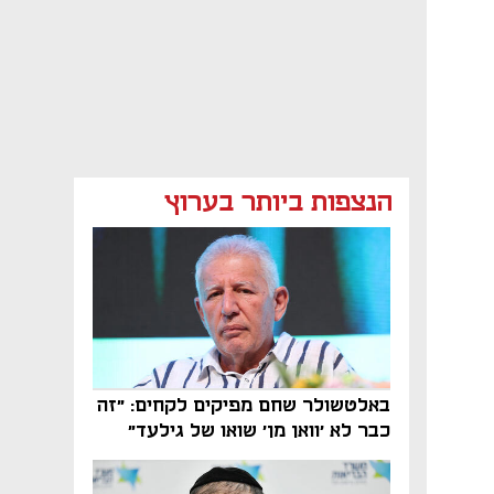
הנצפות ביותר בערוץ
באלטשולר שחם מפיקים לקחים: "זה
כבר לא 'וואן מן' שואו של גילעד"