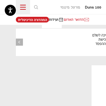
Duns 100
פורטל פיננסי
נפתח בכרטיסייה חדשה
הדואר האדום
ועידות
המהדורה הדיגיטלית
מאמר קניות
יכה לשלם
כישת
BASE: ההפסד
הרבעוני זינק ל-76