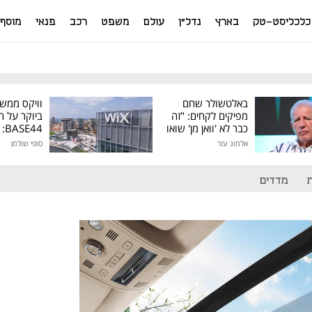
כלכליסט-טק
בארץ
נדל"ן
עולם
משפט
רכב
פנאי
מוסף
באלטשולר שחם
וויקס ממש
מפיקים לקחים: "זה
ביוקר על ר
כבר לא 'וואן מן' שואו
44
של גילעד"
אלמוג עזר
סופי שולמן
מיליון דולר
מדדים