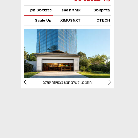
פודקאסט
אנרגיה 360
כלכליסט טק
Scale Up
XIMUSNXT
CTECH
נפתח בכרטיסייה חדשה
נפתח בכרטיסייה חדשה
נפתח בכרטיסייה חדשה
נפתח בכרטיסייה חדשה
יניהם
התכוננו לשלב הבא בצמיחה שלכם!