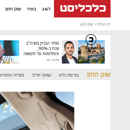
24/7
באזז
שוק ההון
דף הבית
שוק ההון
מחיר הבניין בארה"ב
צנח ב-90%,
כלכליסט
דיגיטל
והחלומות על תשואה
גבוהה התנפצו
אלמוג עזר
שוק ההון
בורסת ת"א
שווקי חו"ל
מט"ח וסחורות