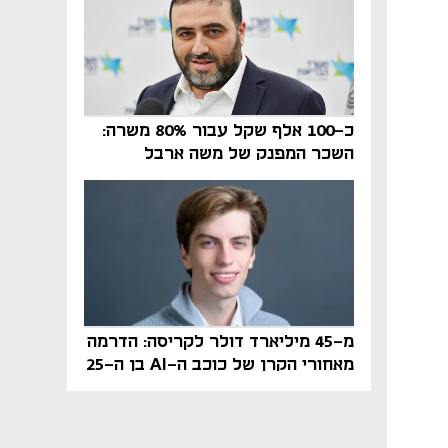
כ-100 אלף שקל עבור 80% משרה:
השכר המפנק של משה ארבל
במהדרין נחשף
מ-45 מיליארד דולר לקריסה: הדרמה
מאחורי הקרן של כוכב ה-AI בן ה-25