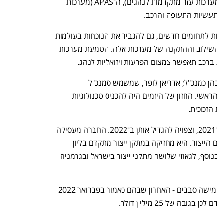
ויז'ן סיסטמס מתמחה בתחומי ה־ADAS (מערכות עזר מתקדמות לנהגים), ה־APAS (מערכות 
תעשיות התעופה והרכב. 
הרכישה איפשרה לגאוזי, מעבר להתפתחות לתחומים חדשים, גם להגביר את הנוכחות בעולמות 
ה־ADAS וה־APAS - משלב הפיתוח ועד השילוב וההתקנה של מערכות אלה. הטמעת מערכות 
ברכב תאפשר צמצום הפרעות ויזואליות לנהג.
גאוזי הוקמה ב־2010 על ידי אייל פסו שמכהן כמנכ"ל; אדריאן לופר, שמשמש סמנכ"ל 
הטכנולוגיות; ודימיטרי דוברנקו, המהנדס הראשי. החזון של היזמים היה להכניס טכנולוגיות 
הזכוכית.
גאוזי רשמה הכנסות של 50 מיליון דולר ב־2021, וצפויה להגדיל אותן ב־2022. החברה מעסיקה 
480 עובדים, מתוכם כ־180 עובדים בתחום הייצור. היא מחזיקה במתקן ייצור מתקדם בליון 
ומתקן נוסף בפלורידה שמייצר למטוסים. בנוסף, לגאוזי שלושה מתקני ייצור בישראל ובגרמניה 
גאוזי גייסה עד היום כ־125 מיליון דולר בחמישה סבבים - האחרון שבהם כאמור בפברואר 2022 