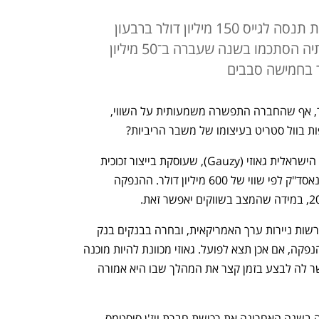
יצרנית הזכוכיות החכמות הישראלית תנסה לגייס 150 מיליון דולר ברבעון
הראשון של 2023. גאוזי, שהכנסותיה הסתכמו בשנה שעברה ב־50 מיליון
האם הנפקתה של מובילאיי בחודש שעבר, אף שהחברה התפשרה משמעותית על השווי, 
ת בוול סטריט בעיצומו של משבר הריביות?
ל"כלכליסט" נודע כי חברת הננוטכנולוגיה הישראלית גאוזי (Gauzy), שעוסקת בייצור זכוכית 
חכמה, נערכת להנפקת מניותיה בבורסת נאסד"ק לפי שווי של 600 מיליון דולר. ההנפקה 
ככל הידוע, החברה הגישה תשקיף חסוי לרשות ניירות ערך האמריקאית, ובחרה בבנקים בנק 
אוף אמריקה, סטיפל וקאוול להוביל את ההנפקה, אם אכן תצא לפועל. גאוזי מכוונת להיות מוכנה 
למעשה לחלון הזדמנויות בשווקים שיאפשר לה לבצע בזמן קצר את המהלך שבו היא אמורה 
גאוזי מקדמת את המהלך לאחר שהשלימה בשנה האחרונה את רכישת חברת ויז'ן סיסטמס 