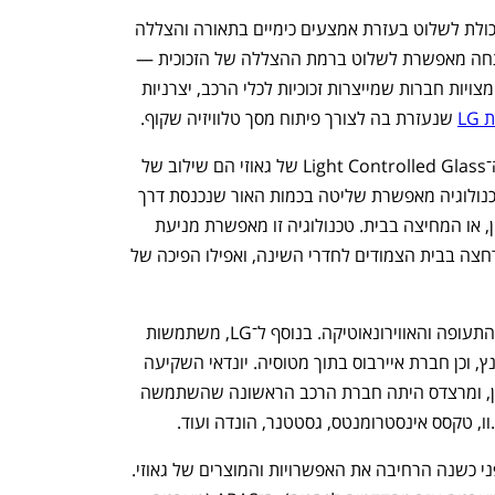
גאוזי, שמנוהלת על ידי אייל פסו, פיתחה יכולת לשלוט בעזרת אמצעים כימיים בתאורה והצללה 
של כלי תחבורה שונים. הטכנולוגיה שפיתחה מאפשרת לשלוט ברמת ההצללה של הזכוכית — 
למשל בכלי רכב או בניינים. בין לקוחותיה מצויות חברות שמייצרות זכוכיות לכלי הרכב, יצרניות 
LG
 שנעזרת בה לצורך פיתוח מסך טלוויזיה שקוף.
החומרים שעליהם מתבססת טכנולוגיית ה־Light Controlled Glass של גאוזי הם שילוב של 
מוצקים מרחפים בנוזל וקריסטל נוזלי. הטכנולוגיה מאפשרת שליטה בכמות האור שנכנסת דרך 
כל אחד מחלונות ושמשות הרכב, או הבניין, או המחיצה בבית. טכנולוגיה זו מאפשרת מניעת 
סנוור, פרטיות במכונית, פרטיות בחדרי הרחצה בבית הצמודים לחדרי השינה, ואפילו הפיכה של 
המוצרים של החברה מיועדים גם לתחום התעופה והאווירונאוטיקה. בנוסף ל־LG, משתמשות 
בטכנולוגיה של גאוזי גם יונדאי ומרצדס־בנץ, וכן חברת איירבוס בתוך מטוסיה. יונדאי השקיעה 
בחברה 10 מיליון דולר בסבב הלפני אחרון, ומרצדס היתה חברת הרכב הראשונה שהשתמשה 
וו, טקסס אינסטרומנטס, גסטטנר, הונדה ועוד.
רכישת החברה הצרפתית ויז'ן סיסטמס לפני כשנה הרחיבה את האפשרויות והמוצרים של גאוזי. 