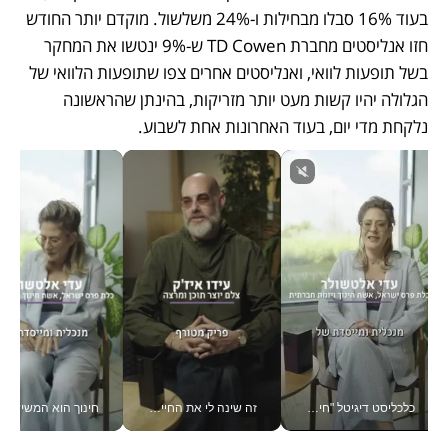
בעוד 16% סבלו מבחילות ו-24% משלשול. מוקדם יותר החודש 
חזו אנליסטים מחברת TD Cowen ש-9% ינטשו את המחקר 
בשל תופעות לוואי, ואנליסטים אחרים צפו שתופעות הלוואי של 
הגלולה יהיו קשות מעט יותר מזריקות, בהינתן שהראשונה 
נלקחת מדי יום, בעוד האחרונות אחת לשבוע. 
כלכליסט דיגיטל "חינוך הוא המשימה של החיים שלי"_v
זה שינה לי את החיים: איך עידו איז'ק הופך את הסמארטפון לכלי צילום מקצועי_v
חינוך הוא המש