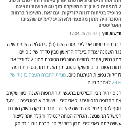
התרופה הניסיונית אורפוגליפרון סייעה לחולי סוכרת סוג
2 להפחית כ-8 ק"ג ממשקלם תוך 40 שבועות והציגה
פרופיל בטיחות דומה לזריקות. עם זאת, השיפור ברמות
הסוכר היה מתון מהצפוי ולא הגיע ליעדים שהציבו
האנליסטים
חדשות חוץ
|
15:47, 17.04.25
חברת התרופות אלי לילי מסרה היום (ה') כי הגלולה היומית שלה 
נפתח בכרטיסייה חדשה
נגד השמנה עמדה ביעדה הראשון מבין סדרה של ניסויים 
מתקדמים, ועזרה לחולים הסובלים מסוכרת מסוג 2 להוריד את 
רמות הסוכר בדם ומשקל גופם, תוך הצגת רמת בטיחות דומה 
לזריקות נפוצות הניתנות כיום. 
מניית החברה הגיבה בזינוק של 
24% 
לאחר הדיווח.
הניסוי היה מבין הבולטים בתעשיית התרופות השנה, כיוון שקירב 
את התרופה הנסיונית של אלי לילי – ששמה אורפוגליפרון – צעד 
נוסף להפוך לחלופה חדשה שאינה ניתנת בזריקה בשוק הורדת 
המשקל המשגשג. הגלולה הנוחה לנטילה והקלה יותר לייצור 
עשויה לתת לאלי לילי יתרון גדול על פני חברת נובו נורדיסק 