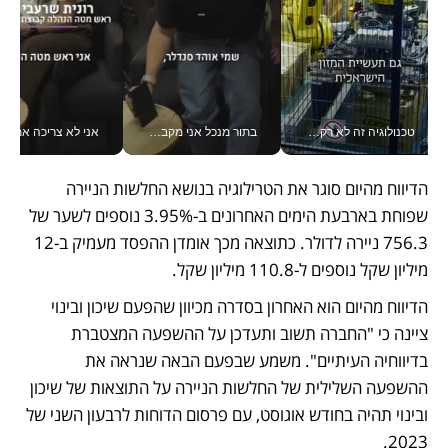
טכנולוגיה זה לא רק בהייטק: גם תעשיית המזון הישראלית מאמצת כלי AI, אוטומציה וניתוח דאטה בזמן אמת
בתור מנכל אני מקבל מאות החלטות ביום, וה- Galaxy Z Fold8 Ultra עוזר לי לחתוך אותן מהר יותר_v
אני לא צריכה את המשרד:
הדיווח מהיום סוגר את הטרילוגיה בנושא החלשות הניירה 
שפוחת בארבעת הימים האחרונים ב-3.95% נוספים לשער של 
756.3 ניירה לדולר. כתוצאה מכך אומדן ההפסד מעמיק ב-12 
מיליון שקל נוספים ל-110.8 מיליון שקל.
הדיווח מהיום הוא האחרון בסדרה מכיוון שהפעם שיכון ובינוי 
ציינה כי "החברה תשוב ותעדכן על ההשפעה המצטברת 
בדיווחיה העיתיים". משמע שבפעם הבאה שנראה את 
ההשפעה השלילית של החלשות הניירה על התוצאות של שיכון 
ובינוי תהיה בחודש אוגוסט, עם פרסום הדוחות לרבעון השני של 
2023.