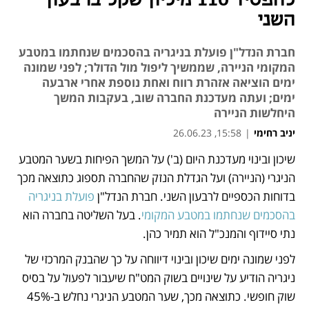
להפסיד 110 מיליון שקל ברבעון
השני
חברת הנדל"ן פועלת בניגריה בהסכמים שנחתמו במטבע
המקומי הניירה, שממשיך ליפול מול הדולר; לפני שמונה
ימים הוציאה אזהרת רווח ואחת נוספת אחרי ארבעה
ימים; ועתה מעדכנת החברה שוב, בעקבות המשך
היחלשות הניירה
יניב רחימי
|
15:58, 26.06.23
שיכון ובינוי מעדכנת היום (ב') על המשך הפיחות בשער המטבע 
נפתח בכרטיסייה חדשה
הניגרי (הניירה) ועל הגדלת הנזק שהחברה תספוג כתוצאה מכך 
בדוחות הכספיים לרבעון השני. חברת הנדל"ן 
פועלת בניגריה 
בהסכמים שנחתמו במטבע המקומי
. בעל השליטה בחברה הוא 
נתי סיידוף והמנכ"ל הוא תמיר כהן.
לפני שמונה ימים שיכון ובינוי דיווחה על כך שהבנק המרכזי של 
ניגריה הודיע על שינויים בשוק המט"ח שיעבור לפעול על בסיס 
שוק חופשי. כתוצאה מכך, שער המטבע הניגרי נחלש ב-45% 