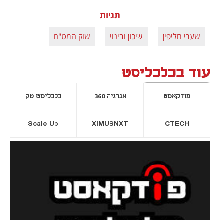
תגיות
שערי חליפין
שיכון ובינוי
שוק המט"ח
עוד בכלכליסט
פודקאסט
אנרגיה 360
כלכליסט טק
Scale Up
XIMUSNXT
CTECH
יסייה חדשה
נפתח בכרטיסייה חדשה