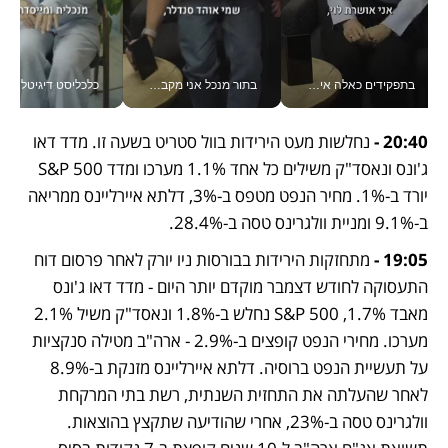
בתפקידים כאלה אי אפשר לחכות: אושרת לוי מניעה השקעות ענק מהטלפון_v
בתור מנכל אני מקבל מאות החלטות ביום, וה- Galaxy Z Fold8 Ultra עוזר לי לחתוך אותן מהר יותר_v
כלכליסט דיגיטל
20:40 -
 נחלשות מעט הירידות בוול סטריט בשעה זו. מדד דאו 
ג'ונס ונאסד"ק משילים כל אחד 1.1% מערכו ומדד S&P 500 
יורד ב-1%. מחיר הנפט מטפס ב-3%, דלתא איירליינס ממריאה 
ב-9.1% ומניית וולגרינס טסה ב-28.4%.
19:05 -
 מתחזקות הירידות בבורסות ניו יורק לאחר פרסום דוח 
התעסוקה לחודש דצמבר מוקדם יותר היום - מדד דאו ג'ונס 
מאבד 1.7%, S&P 500 נחלש ב-1.8% ונאסד"ק משיל 2.1% 
מערכו. מחירי הנפט קופצים ב-2.9% - ארה"ב מטילה סנקציות 
על תעשיית הנפט ברוסיה. דלתא איירליינס מזנקת ב-8.9% 
לאחר שהעלתה את התחזית השנתית, רשת בתי המרקחת 
וולגרינס טסה ב-23%, אחרי שהודיעה שתקצץ בהוצאות. 