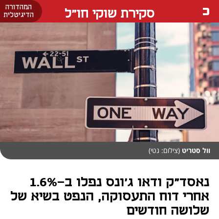
המהדורה
סקירת שוקי חו"ל
הדיגיטלית
וול סטריט
(צילום: גטי)
נאסד"ק ודאו ג'ונס נפלו ב-1.6%
אחרי דוח התעסוקה, הנפט בשיא של
שלושה חודשים