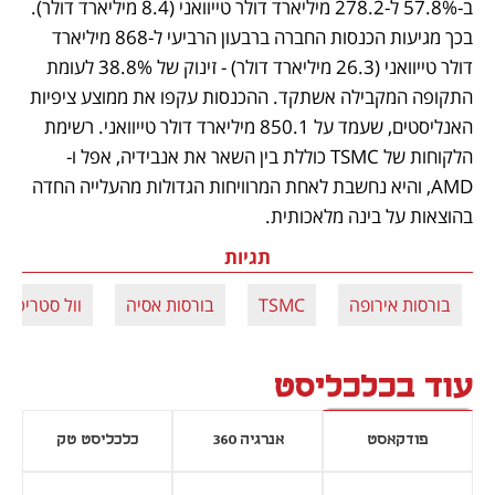
ב-57.8% ל-278.2 מיליארד דולר טייוואני (8.4 מיליארד דולר). 
בכך מגיעות הכנסות החברה ברבעון הרביעי ל-868 מיליארד 
דולר טייוואני (26.3 מיליארד דולר) - זינוק של 38.8% לעומת 
התקופה המקבילה אשתקד. ההכנסות עקפו את ממוצע ציפיות 
האנליסטים, שעמד על 850.1 מיליארד דולר טייוואני. רשימת 
הלקוחות של TSMC כוללת בין השאר את אנבידיה, אפל ו-
AMD, והיא נחשבת לאחת המרוויחות הגדולות מהעלייה החדה 
בהוצאות על בינה מלאכותית. 
תגיות
בורסות אירופה
TSMC
בורסות אסיה
וול סטריט
עוד בכלכליסט
פודקאסט
אנרגיה 360
כלכליסט טק