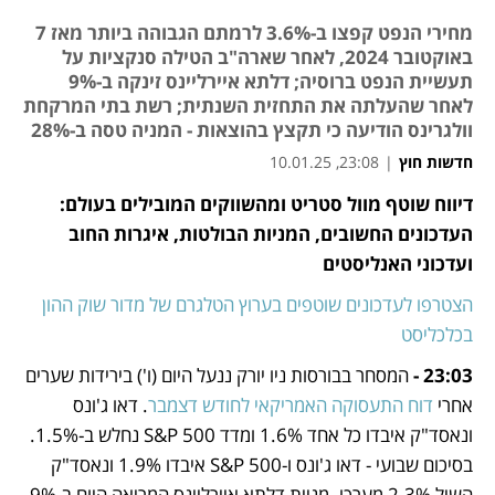
מחירי הנפט קפצו ב-3.6% לרמתם הגבוהה ביותר מאז 7
באוקטובר 2024, לאחר שארה"ב הטילה סנקציות על
תעשיית הנפט ברוסיה; דלתא איירליינס זינקה ב-9%
לאחר שהעלתה את התחזית השנתית; רשת בתי המרקחת
וולגרינס הודיעה כי תקצץ בהוצאות - המניה טסה ב-28%
חדשות חוץ
|
23:08, 10.01.25
דיווח שוטף מוול סטריט ומהשווקים המובילים בעולם: 
נפתח בכרטיסייה חדשה
נפתח בכרטיסייה חדשה
נפתח בכרטיסייה חדשה
נפתח בכרטיסייה חדשה
העדכונים החשובים, המניות הבולטות, איגרות החוב 
ועדכוני האנליסטים
הצטרפו לעדכונים שוטפים בערוץ הטלגרם של מדור שוק ההון 
בכלכליסט
23:03 - 
המסחר בבורסות ניו יורק ננעל היום (ו') בירידות שערים 
אחרי 
דוח התעסוקה האמריקאי לחודש דצמבר
. דאו ג'ונס 
ונאסד"ק איבדו כל אחד 1.6% ומדד S&P 500 נחלש ב-1.5%. 
בסיכום שבועי - דאו ג'ונס ו-S&P 500 איבדו 1.9% ונאסד"ק 
השיל 2.3% מערכו. מניית דלתא איירליינס המריאה היום ב-9% 