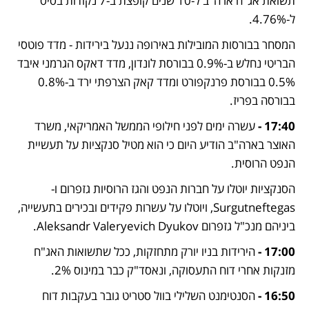
תשואת אג"ח ארה"ב ל-10 שנים קופצת ב-7 נקודות בסיס 
ל-4.76%.
המסחר בבורסות המובילות באירופה ננעל בירידות - מדד פוטסי 
הבריטי נחלש ב-0.9% בבורסת לונדון, מדד דאקס הגרמני איבד 
0.5% בבורסת פרנקפורט ומדד קאק הצרפתי ירד ב-0.8% 
בבורסה בפריז. 
17:40 -
 עשרה ימים לפני חילופי הממשל האמריקאי, משרד 
האוצר בארה"ב הודיע היום כי הוא מטיל סנקציות על תעשיית 
הנפט הרוסית. 
הסנקציות יוטלו על חברות הנפט והגז הרוסיות גזפרום ו-
Surgutneftegas, ויוטלו על עשרות פקידים ובכירים בתעשייה, 
ביניהם מנכ"ל גזפרום Aleksandr Valeryevich Dyukov.
17:00 -
 הירידות בניו יורק מתחזקות, ככל שתשואות האג"ח 
מזנקות אחרי דוח התעסוקה, ונאסד"ק כבר במינוס 2%.
16:50 -
 הסנטימנט השלילי בוול סטריט גובר בעקבות דוח 