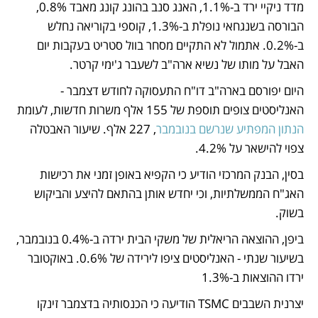
מדד ניקיי ירד ב-1.1%, האנג סנב בהונג קונג מאבד 0.8%, 
הבורסה בשנגחאי נופלת ב-1.3%, קוספי בקוריאה נחלש 
ב-0.2%. אתמול לא התקיים מסחר בוול סטריט בעקבות יום 
האבל על מותו של נשיא ארה"ב לשעבר ג'ימי קרטר.
היום יפורסם בארה"ב דו"ח התעסוקה לחודש דצמבר - 
האנליסטים צופים תוספת של 155 אלף משרות חדשות, לעומת 
הנתון המפתיע שנרשם בנובמבר
, 227 אלף. שיעור האבטלה 
צפוי להישאר על 4.2%.
בסין, הבנק המרכזי הודיע כי הקפיא באופן זמני את רכישות 
האג"ח הממשלתיות, וכי יחדש אותן בהתאם להיצע והביקוש 
בשוק.
ביפן, ההוצאה הריאלית של משקי הבית ירדה ב-0.4% בנובמבר, 
בשיעור שנתי - האנליסטים ציפו לירידה של 0.6%. באוקטובר 
ירדו ההוצאות ב-1.3%
יצרנית השבבים TSMC הודיעה כי הכנסותיה בדצמבר זינקו 