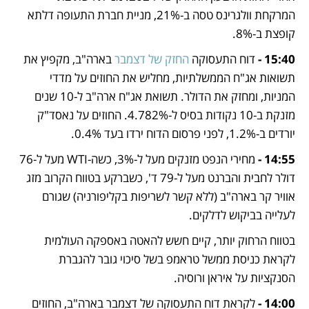
המרקחת וולגרינס טסה ב-21%, מניית חברת התעופה דלתא 
קופצת ב-8%.
15:40 -
 דוח התעסוקה 
החזק של דצמבר
 בארה"ב, מקפיץ את 
תשואות אג"ח הממשלתיות, מחליש את החוזים על מדדי 
המניות, ומחזק את הדולר. תשואת אג"ח ארה"ב ל-10 שנים 
מזנקת ב-10 נקודות בסיס ל-4.782%. החוזים על נאסד"ק 
יורדים ב-1.2%, לפני פרסום הדוח ירדו בעד 0.4%.
14:55 -
 מחירי הנפט מזנקים מעל ל-3%, כשה-WTI מעל ל-76 
דולר לחבית והברנט מעל ל-79 ד', כשברקע בטווח הקרוב מזג 
אוויר קר בארה"ב (ללא קשר לשריפות בקליפורניה) שגורם 
לעלייה בביקוש לדלקים. 
בטווח הרחוק יותר, קיים חשש להאטה באספקה העולמית 
לקראת כניסת ממשל טראמפ בשל סיכוי גובר להגברת 
הסנקציות על איראן ורוסיה.
14:00 -
 לקראת דוח התעסוקה של דצמבר בארה"ב, החוזים 