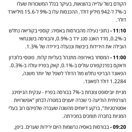
הקודם בשל עלייה בהוצאות, בעיקר בגלל המשכורות שעלו 
ב-7% ל-942 מיליון דולר. ההכנסות עלו ב-9% ל-15.6 מיליארד 
דולר.
11:10 -
 נתוני נעילה מהבורסות באסיה: קוספי בקוריאה נחלש 
ב-0.2%, מדד האנג סנג ירד ב-0.9%, והבורסה בשנגחאי 
הובילה את הירידות ביבשת וננעלה בירידה של 1.3%.
11:00 -
 המסחר באירופה מתנהל בעליות קלות. פוטסי בלונדון 
ודאקס בפרנקפורט עולים ב-0.1%, קאק בפריז עולה ב-0.3%. 
הפאונד הבריטי נחלש מול הדולר לשפל של יותר משנה, 
1.2284 דולר לפאונד.
מניית יוביסופט צונחת ב-7% בבורסה בפריז - ענקית הגיימינג 
הצרפתית הודיעה כי שכרה יועצים במטרה לבחון "אפשרויות 
אסטרטגיות", ברקע דיווחים מהשנה שעברה שלפיהם רוב בעלי 
המניות בחברה תומכים במכירתה. 
09:20 - 
בבורסות באסיה נרשמות היום ירידות שערים. ביפן, 