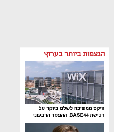
הנצפות ביותר בערוץ
וויקס ממשיכה לשלם ביוקר על
רכישת BASE44: ההפסד הרבעוני
זינק ל-76 מיליון דולר