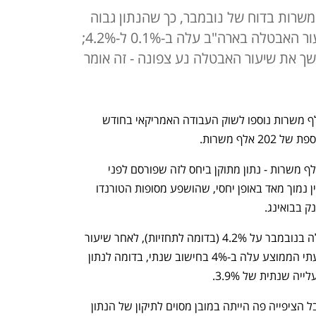
ו לתוספת של 202 אלף משרות בדוח של נובמבר, כך שהנתון גבוה
יחסית; בה בעת, בצד החלש - שיעור האבטלה בארה"ב עלה ב-0.1% ל-4.2%;
ך את שיעור האבטלה נע צפונה - זה אומר
נתוני תעסוקה מעורבים בארה"ב: 227 אלף משרות נוספו לשוק העבודה האמריקאי בחודש 
לף משרות. 
בחודש אוקטובר עמדה התוספת על 36 אלף משרות - נתון מתוקן ביחס לזה שפורסם לפני 
חודש, שעמד על 12 אלף משרות, אך עדיין נמוך מאד באופן יחסי, שהושפע מסופות הטורנדו 
 בבואינג. 
לצד התוספת החזקה, שיעור האבטלה עלה בנובמבר על 4.2% (בדומה לתחזיות), לאחר שיעור 
אבטלה של 4.1% באוקטובר.  השכר השעתי הממוצע עלה ב-4% בחישוב שנתי, בדומה לנתון 
 שנתית של 3.9%. 
"לכאורה תוספת המשרות גבוהה מעט, אבל הציפייה פה הייתה במובן מסוים לתיקון של הנתון 