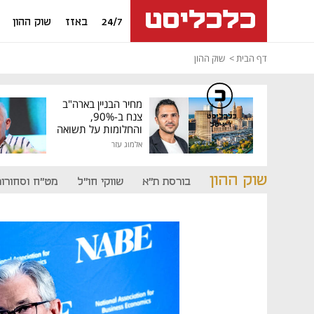
24/7
באזז
שוק ההון
דף הבית
שוק ההון
מחיר הבניין בארה"ב
צנח ב-90%,
כלכליסט
דיגיטל
והחלומות על תשואה
גבוהה התנפצו
אלמוג עזר
שוק ההון
בורסת ת"א
שווקי חו"ל
מט"ח וסחורות