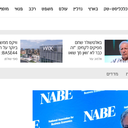
כלכליסט-טק
בארץ
נדל"ן
עולם
משפט
רכב
פנאי
מוסף
באלטשולר שחם
וויקס ממש
מפיקים לקחים: "זה
ביוקר על ר
כבר לא 'וואן מן' שואו
44
של גילעד"
אלמוג עזר
סופי שולמן
מיליון דולר
מדדים