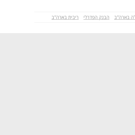
ה בארה"ב
הבנק הפדרלי
ריבית בארה"ב