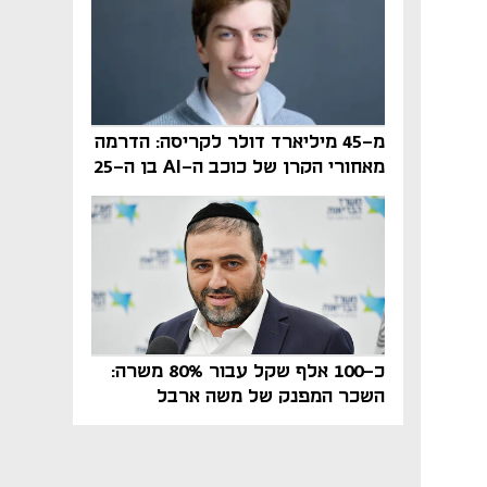
מ-45 מיליארד דולר לקריסה: הדרמה
מאחורי הקרן של כוכב ה-AI בן ה-25
כ-100 אלף שקל עבור 80% משרה:
השכר המפנק של משה ארבל
במהדרין נחשף