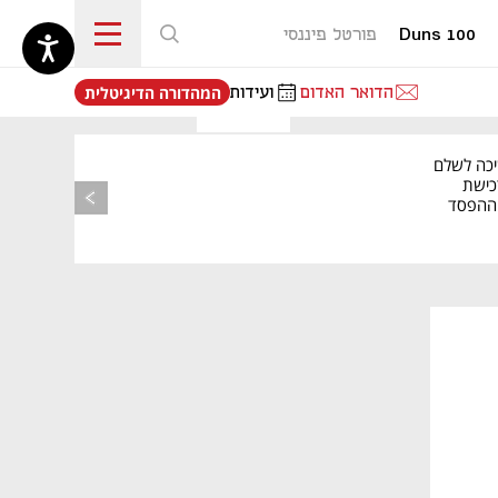
Duns 100
פורטל פיננסי
נפתח בכרטיסייה חדשה
הדואר האדום
ועידות
המהדורה הדיגיטלית
יכה לשלם
כישת
BASE: ההפסד
הרבעוני זינק ל-76