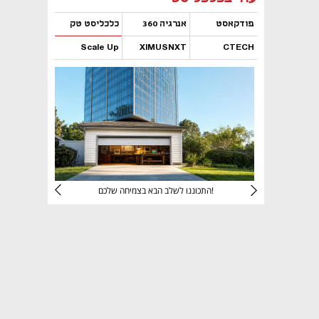
פודקאסט
אנרגיה 360
כלכליסט טק
Scale Up
XIMUSNXT
CTECH
נפתח בכרטיסייה חדשה
נפתח בכרטיסייה חדשה
נפתח בכרטיסייה חדשה
נפתח בכרטיסייה חדשה
יניהם
התכוננו לשלב הבא בצמיחה שלכם!