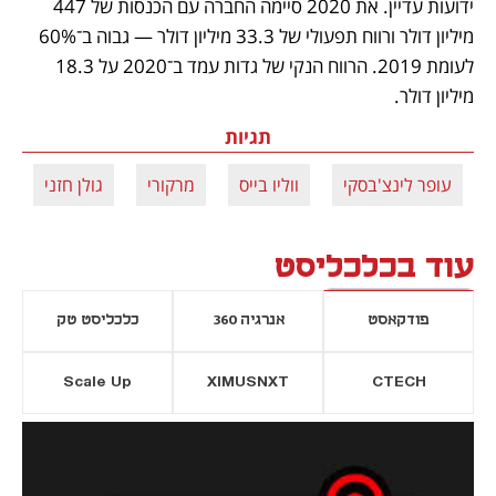
ידועות עדיין. את 2020 סיימה החברה עם הכנסות של 447 
מיליון דולר ורווח תפעולי של 33.3 מיליון דולר — גבוה ב־60% 
לעומת 2019. הרווח הנקי של גדות עמד ב־2020 על 18.3 
מיליון דולר.
תגיות
עופר לינצ'בסקי
ווליו בייס
מרקורי
גולן חזני
עוד בכלכליסט
פודקאסט
אנרגיה 360
כלכליסט טק
Scale Up
XIMUSNXT
CTECH
יסייה חדשה
נפתח בכרטיסייה חדשה