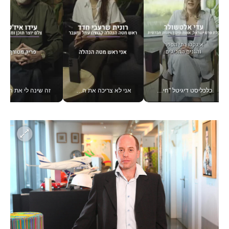
כלכליסט דיגיטל "חינוך הוא המשימה של החיים שלי"_v
אני לא צריכה את המשרד: רונית שרעבי-חדד מנהלת ארגון של 30000 עובדים מכל מקום_v
זה שינה לי את החיים: 