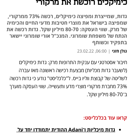
כימיקלים רוכשת את מרקורי
גדות, שמייצרת ומפיצה כימיקלים, רכשה 73% ממרקורי,
שמפיצה בישראל את מוצרי חטיבות מדעי החיים והכימיה
של מרק. שווי העסקה: 70‑80 מיליון שקל. גדות רכשה את
הנתח של משפחת שומרוני. המנכ"ל אורי שומרוני יישאר
בתפקיד וכשותף
גולן חזני
|
06:00, 23.02.22
חיבור אסטרטגי עם ענקית התרופות מרק: גדות כימיקלים 
נפתח בכרטיסייה חדשה
נפתח בכרטיסייה חדשה
נפתח בכרטיסייה חדשה
(לשעבר גדות מכליות) מבצעת רכישה ראשונה מאז עברה 
לשליטה של קבוצת ווליו בייס. ל"כלכליסט" נודע כי גדות רכשה 
73% מחברת מרקורי מוצרי מדע ותעשייה. שווי העסקה מוערך 
ב־70‑80 מיליון שקל. 
קראו עוד בכלכליסט:
גדות מיכליות ו־Adani ההודית יתמודדו יחד על 