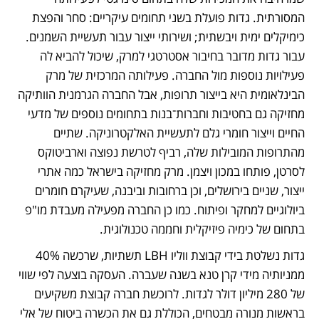
המסורתית. גדות פועלת בשני תחומים עיקריים: סחר והפצת 
כימיקלים ימית ויבשתית; ושירותי ייצור עבור תעשיית השמנים. 
עבור גדות מדובר בחיבור אסטרטגי למרק, שיכול להביא לה 
פעילויות נוספות מול החברה. פעילותה המרכזית של מרק 
הבינלאומית היא בייצור תרופות, אבל החברה הגרמנית הוותיקה 
מחזיקה גם בחטיבות וחברות־בנות בתחומים נוספים של מדעי 
החיים וייצור חומרי גלם לתעשיית האלקטרוניקה. שתיים 
מהתרופות המובילות שלה, רביף לטרשת נפוצה וארביטוקס 
לסרטן, פותחו במכון ויצמן. מרק מחזיקה בישראל כמה אתרי 
ייצור, שניים בירושלים, וכן ברחובות וביבנה, שעיקרם חומרים 
ביולוגיים למחקר ופיתוח. כמו כן החברה מפעילה מעבדת מו"פ 
בתחום של כימיה פיזיקלית וחממה טכנולוגית.
גדות נשלטת בידי קבוצת ווליו LBH תשתיות, שרכשה 40% 
ממניותיה מידי קרן טנא בשנה שעברה. העסקה בוצעה לפי שווי 
של 280 מיליון דולר לגדות. לרוכשת חברה קבוצת משקיעים 
בראשות מנורה מבטחים, הכוללת גם את הכשרה ביטוח של אלי 