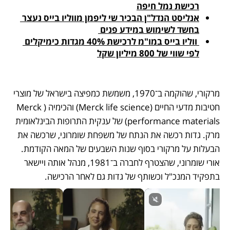
רכישת נמל חיפה
אנליסט הנדל"ן הבכיר שי ליפמן מווליו בייס נעצר 
בחשד לשימוש במידע פנים 
 ווליו בייס במו"מ לרכישת 40% מגדות כימיקלים 
לפי שווי של 800 מיליון שקל
מרקורי, שהוקמה ב־1970, משמשת כמפיצה בישראל של מוצרי 
חטיבות מדעי החיים (Merck life science) והכימיה (Merck 
performance materials) של ענקית התרופות הבינלאומית 
מרק. גדות רכשה את הנתח של משפחת שומרוני, שרכשה את 
הבעלות על מרקורי בסוף שנות השבעים של המאה הקודמת. 
אורי שומרוני, שהצטרף לחברה ב־1981, מנהל אותה ויישאר 
בתפקיד המנכ"ל וכשותף של גדות גם לאחר הרכישה. 