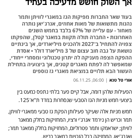
אך השוק חושש מדעיכה בעתיד
בעוד שאר החברות מפיקות הגז במאגרי לוויתן ותמר
נהנות מתשואות של מאות אחוזים, אנרג'יאן נותרה
מאחור - עם עלייה של 67% בלבד בחמש השנים
האחרונות • החברה תולה תקוות במאגר קטלן, שהפקתו
צפויה להתחיל ב־2027 ולהכניס מיליארדים, אך בינתיים
נושאת על גבה חוב עצום של 3 מיליארד דולר • אסדת
ההפקה הצפה מעניקה לה יתרון טכנולוגי ומסחרי ייחודי,
שמאפשר לה לפתח מאגרים קטנים, אך ביצועיה בתחילת
העשור הבא תלויים במציאת מאגרי גז נוספים
אורי טל טנא
|
06:00, 06.11.25
הפעילות שלהן דומה, אבל קיים פער בלתי נתפס כמעט בין 
נפתח בכרטיסייה חדשה
ביצועי חמש מניות הגז הטבעי שנסחרות במדד ת"א־125. 
חמש מניות אלה שעיקר פעילותן הפקת גז טבעי ממאגרי לוויתן, 
תמר וכריש הן ניו־מד אנרג'י ורציו, המחזיקות בחלק ממאגר 
לוויתן; ישראמקו ותמר פטרוליום, המחזיקות בחלק ממאגר תמר; 
ואנרג'יאן, המחזיקה בכל הזכויות במאגר כריש. 