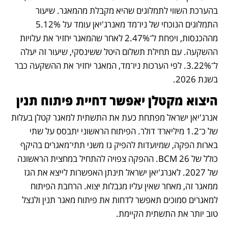
בהערכת השווי לתמלוגים שהיא מקבלת מהמאגר. שיעור 
התמלוגים הנוכחי של ניו־מד מאנרג'יאן עומד על 5.12% 
מההכנסות, ויפחת ל־2.47% לאחר שהמאגר יחזיר את עלויות 
ההשקעה. עם תחילת תשלום היטל ששינסקי, שיעור זה יעלה 
ל־3.22%. לפי הערכות ניו־מד, המאגר יחזיר את ההשקעה כבר 
בשנת 2026.
היצוא מקטלן יאפשר דחיית פיתוח תנין
אנרג'יאן ישראל מפתחת כעת את התשתית למאגר קטלן בעלות 
של כ־1.2 מיליארד דולר. הפיתוח הראשוני יתבסס על שתי 
בארות הפקה, שמיועדות להפיק גז משני תתי־מאגרים בהיקף 
כולל של 26 BCM. ההפקה צפויה להתחיל במחצית הראשונה 
של 2027. לאנרג'יאן ישראל תינתן האפשרות לייצא את הגז 
ממאגר זה, מאחר שאין עליו מגבלות יצוא. הרחבת הפיתוח 
למאגרים סמוכים תאפשר לדחות את פיתוח מאגר תנין ולנצל 
טוב יותר את התשתית הקיימת. 