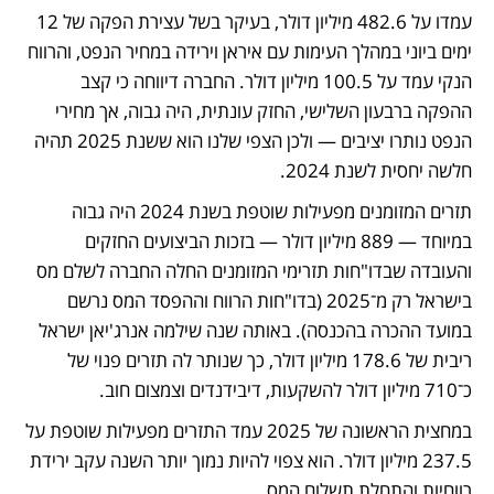
עמדו על 482.6 מיליון דולר, בעיקר בשל עצירת הפקה של 12 
ימים ביוני במהלך העימות עם איראן וירידה במחיר הנפט, והרווח 
הנקי עמד על 100.5 מיליון דולר. החברה דיווחה כי קצב 
ההפקה ברבעון השלישי, החזק עונתית, היה גבוה, אך מחירי 
הנפט נותרו יציבים — ולכן הצפי שלנו הוא ששנת 2025 תהיה 
חלשה יחסית לשנת 2024. 
תזרים המזומנים מפעילות שוטפת בשנת 2024 היה גבוה 
במיוחד — 889 מיליון דולר — בזכות הביצועים החזקים 
והעובדה שבדו"חות תזרימי המזומנים החלה החברה לשלם מס 
בישראל רק מ־2025 (בדו"חות הרווח וההפסד המס נרשם 
במועד ההכרה בהכנסה). באותה שנה שילמה אנרג'יאן ישראל 
ריבית של 178.6 מיליון דולר, כך שנותר לה תזרים פנוי של 
כ־710 מיליון דולר להשקעות, דיבידנדים וצמצום חוב. 
במחצית הראשונה של 2025 עמד התזרים מפעילות שוטפת על 
237.5 מיליון דולר. הוא צפוי להיות נמוך יותר השנה עקב ירידת 
רווחיות והתחלת תשלום המס.