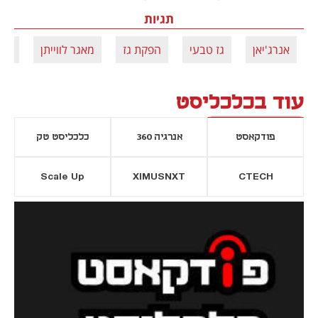
תגיות
אנרג'יאן
גז טבעי
הפקת גז
מאגר לווייתן
מאג
עוד בכלכליסט
פודקאסט
אנרגיה 360
כלכליסט טק
Scale Up
XIMUSNXT
CTECH
יסייה חדשה
נפתח בכרטיסייה חדשה