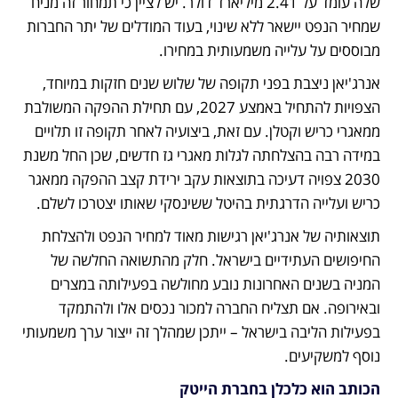
שלה עומד על 2.41 מיליארד דולר. יש לציין כי תמחור זה מניח 
שמחיר הנפט יישאר ללא שינוי, בעוד המודלים של יתר החברות 
מבוססים על עלייה משמעותית במחירו.
אנרג'יאן ניצבת בפני תקופה של שלוש שנים חזקות במיוחד, 
הצפויות להתחיל באמצע 2027, עם תחילת ההפקה המשולבת 
ממאגרי כריש וקטלן. עם זאת, ביצועיה לאחר תקופה זו תלויים 
במידה רבה בהצלחתה לגלות מאגרי גז חדשים, שכן החל משנת 
2030 צפויה דעיכה בתוצאות עקב ירידת קצב ההפקה ממאגר 
כריש ועלייה הדרגתית בהיטל ששינסקי שאותו יצטרכו לשלם.
תוצאותיה של אנרג'יאן רגישות מאוד למחיר הנפט ולהצלחת 
החיפושים העתידיים בישראל. חלק מהתשואה החלשה של 
המניה בשנים האחרונות נובע מחולשה בפעילותה במצרים 
ובאירופה. אם תצליח החברה למכור נכסים אלו ולהתמקד 
בפעילות הליבה בישראל – ייתכן שמהלך זה ייצור ערך משמעותי 
נוסף למשקיעים.
הכותב הוא כלכלן בחברת הייטק