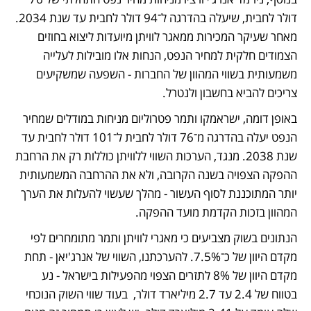
דולר לחבית, שיעלה בהדרגה ל־94 דולר לחבית עד שנת 2034. 
מאחר שעיקר המכירות ממאגר לוויתן מיועדות ליצוא בחוזים 
הצמודים חלקית למחיר הנפט, הנחות אלו מובילות לעלייה 
משמעותית בשווי המהוון של החברות - השפעה שמשקיעים 
צריכים להביא בחשבון ולנטרל. 
באופן דומה, ישראמקו ותמר פטרוליום מניחות במודלים שמחיר 
הנפט יעלה בהדרגה מ־76 דולר לחבית ל־101 דולר לחבית עד 
שנת 2038. מנגד, הערכות השווי ללוויתן כוללות רק את הרחבת 
ההפקה הצפויה בשנה הקרובה, ולא את ההרחבה המשמעותית 
יותר המתוכננת לסוף העשור - מהלך שעשוי להעלות את הערך 
המהוון בזכות הקדמת מועד ההפקה.
הנתונים בשוק מצביעים כי מאגרי לוויתן ותמר מתומחרים לפי 
מקדם היוון של כ־7.5%. להערכתנו, השווי של אנרג'יאן - תחת 
מקדם היוון של 8% לתזרים הצפוי מהפעילות בישראל - נע 
בטווח של 2.4 עד 2.7 מיליארד דולר,  בעוד שווי השוק הנוכחי 