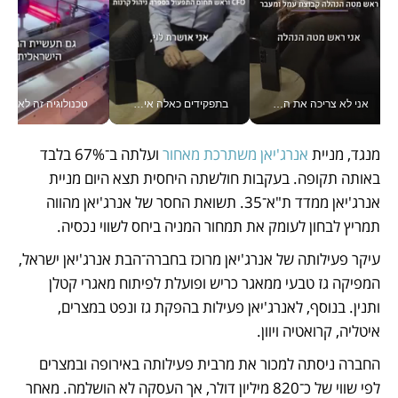
אני לא צריכה את המשרד: רונית שרעבי-חדד מנהלת ארגון של 30000 עובדים מכל מקום_v
בתפקידים כאלה אי אפשר לחכות: אושרת לוי מניעה השקעות ענק מהטלפון_v
טכנולוגיה זה לא רק בהייטק: גם תעשיי
מנגד, מניית 
אנרג'יאן משתרכת מאחור
 ועלתה ב־67% בלבד 
באותה תקופה. בעקבות חולשתה היחסית תצא היום מניית 
אנרג'יאן ממדד ת"א־35. תשואת החסר של אנרג'יאן מהווה 
תמריץ לבחון לעומק את תמחור המניה ביחס לשווי נכסיה.
עיקר פעילותה של אנרג'יאן מרוכז בחברה־הבת אנרג'יאן ישראל, 
המפיקה גז טבעי ממאגר כריש ופועלת לפיתוח מאגרי קטלן 
ותנין. בנוסף, לאנרג'יאן פעילות בהפקת גז ונפט במצרים, 
איטליה, קרואטיה ויוון. 
החברה ניסתה למכור את מרבית פעילותה באירופה ובמצרים 
לפי שווי של כ־820 מיליון דולר, אך העסקה לא הושלמה. מאחר 