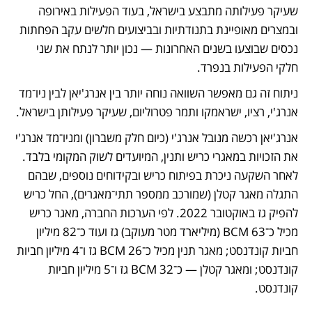
שעיקר פעילותה מתבצע בישראל, בעוד הפעילות באירופה 
ובמצרים מאופיינת בתנודתיות ובביצועים חלשים עקב הפחתות 
נכסים שבוצעו בשנים האחרונות — נכון יותר לנתח את שני 
חלקי הפעילות בנפרד. 
ניתוח זה גם מאפשר השוואה נוחה יותר בין אנרג'יאן לבין ניו־מד 
אנרג'י, רציו, ישראמקו ותמר פטרוליום, שעיקר פעילותן בישראל.
אנרג'יאן רכשה מנובל אנרג'י (כיום חלק משברון) ומניו־מד אנרג'י 
את הזכויות במאגרי כריש ותנין, המיועדים לשוק המקומי בלבד. 
לאחר השקעה ניכרת בפיתוח כריש ובקידוחים נוספים, שבהם 
התגלה מאגר קטלן (שמורכב ממספר תתי־מאגרים), החל כריש 
להפיק גז באוקטובר 2022. לפי הערכות החברה, מאגר כריש 
מכיל כ־63 BCM (מיליארד מטר מעוקב) גז ועוד כ־82 מיליון 
חביות קונדנסט; מאגר תנין מכיל כ־26 BCM גז ו־4 מיליון חביות 
קונדנסט; ומאגר קטלן — כ־32 BCM גז ו־5 מיליון חביות 
קונדנסט.