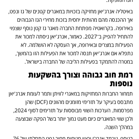
באיטליה אנרג'יאן מחזיקה בזכויות במאגרים קטנים של גז ונפט, 
אך ההכנסה מהם מהותית יחסית בזכות מחירי הגז הגבוהים 
באירופה. בקרואטיה מפתחת החברה מאגר גז קטן נוסף שצפוי 
להתחיל להפיק ב־2027. כאמור, אנרג'יאן ניסתה למכור את 
הפעילות במצרים ובאירופה, אך העסקה לא הושלמה. לא 
נתפלא אם אנרג'יאן תנסה למכור את הפעילות הזו בהמשך, 
במטרה להתמקד בפעילות הליבה של החברה בישראל.
רמת חוב גבוהה וצורך בהשקעות 
נוספות
תמחור החברות המחזיקות במאגרי לוויתן ותמר לעומת אנרג'יאן 
מתבסס בעיקר על תזרימי מזומנים מהוונים (DCF) שהן 
מפרסמות. הערכות השווי מבוססות על תזרימים לסוף 2024, 
ולכן שווי המאגרים כיום מעט נמוך יותר בשל הפקה שבוצעה 
במהלך השנה.
בנוסף, ניו־מד אנרג’י ורציו מניחות מחיר נפט התחלתי של 76 