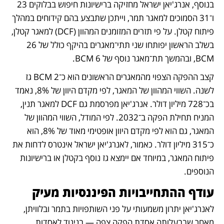
בנוסף, אנרג'יאן ישראל מחזיקה ברישיונות חיפוש בבלוקים 23 
ו־31 הסמוכים למאגר תמר, וייתכן שתבצע בהם קידוחים במהלך 
פיתוח קטלן. על פי תזרים המזומנים המהוון (DCF) למאגר קטלן, 
בשלב הראשון יפותחו שני תתי־מאגרים בהיקף כולל של 26 
BCM, ובהמשך תת־מאגר נוסף של 6 BCM. 
קצב ההפקה הצפוי מהמאגרים הראשונים הוא כ־2 BCM גז 
לשנה. השווי המהוון של המאגר, לפי מקדם היוון של 8%, נאמד 
בכ־728 מיליון דולר. אנרג'יאן מפרסמת גם DCF למאגר תנין, 
המניח תחילת הפקה ב־2032. לפי המודל, השווי המהוון של 
המאגר, גם הוא לפי מקדם היוון אופטימי מאוד של 8%, הוא 
כ־315 מיליון דולר. כאמור, לאנרג'יאן ישראל אינטרס לדחות את 
פיתוח המאגר, במיוחד אם יימצא גז נוסף בקטלן או ברישיונות 
הנוספים.
עודף ההתחייבויות הפיננסיות מעיק
לאנרג'יאן יתרון משמעותי על פני השותפויות בתמר ובלוויתן, 
מאחר שבבעלותה אסדת הפקה צפה — בניגוד לאסדות 