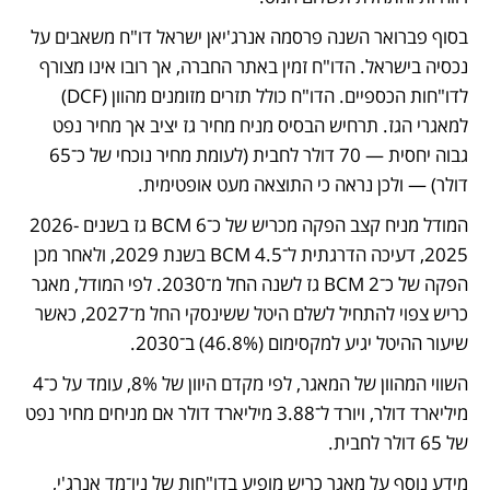
בסוף פברואר השנה פרסמה אנרג'יאן ישראל דו"ח משאבים על 
נכסיה בישראל. הדו"ח זמין באתר החברה, אך רובו אינו מצורף 
לדו"חות הכספיים. הדו"ח כולל תזרים מזומנים מהוון (DCF) 
למאגרי הגז. תרחיש הבסיס מניח מחיר גז יציב אך מחיר נפט 
גבוה יחסית — 70 דולר לחבית (לעומת מחיר נוכחי של כ־65 
דולר) — ולכן נראה כי התוצאה מעט אופטימית. 
המודל מניח קצב הפקה מכריש של כ־6 BCM גז בשנים 2026-
2025, דעיכה הדרגתית ל־4.5 BCM בשנת 2029, ולאחר מכן 
הפקה של כ־2 BCM גז לשנה החל מ־2030. לפי המודל, מאגר 
כריש צפוי להתחיל לשלם היטל ששינסקי החל מ־2027, כאשר 
שיעור ההיטל יגיע למקסימום (46.8%) ב־2030. 
השווי המהוון של המאגר, לפי מקדם היוון של 8%, עומד על כ־4 
מיליארד דולר, ויורד ל־3.88 מיליארד דולר אם מניחים מחיר נפט 
של 65 דולר לחבית.
מידע נוסף על מאגר כריש מופיע בדו"חות של ניו־מד אנרג'י, 