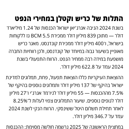
התלות של כריש וקטלן במחירי הנפט
בשנת 2024 הניבה אנרג'יאן ישראל הכנסות של 1.24 מיליארד 
דולר — מתוכן 839 מיליון דולר ממכירת 5.5 BCM גז ללקוחות 
בישראל, ו־400 מיליון דולר ממכירת קונדנסט. מאגר כריש 
מאופיין בשיעור גבוה במיוחד של קונדנסט, ולכן רווחיות החברה 
מושפעת במידה רבה ממחיר הנפט. הרווח התפעולי בשנת 
2024 עמד על 622.8 מיליון דולר. 
ההוצאות העיקריות כללו הוצאות תפעול, פחת, תמלוגים למדינת 
ישראל בהיקף של 137 מיליון דולר ותמלוגים נוספים בהיקף של 
7.5% מההכנסות — 55 מיליון דולר לניו־מד אנרג'י ו־27 מיליון 
דולר לגופים נוספים. שיעור התמלוגים צפוי לעלות ל־8.25% 
לאחר תחילת תשלום היטל ששינסקי. הרווח הנקי לשנת 2024 
עמד על 346.7 מיליון דולר.
במחצית הראשונה של 2025 נרשמה חולשה מסוימת: ההכנסות 