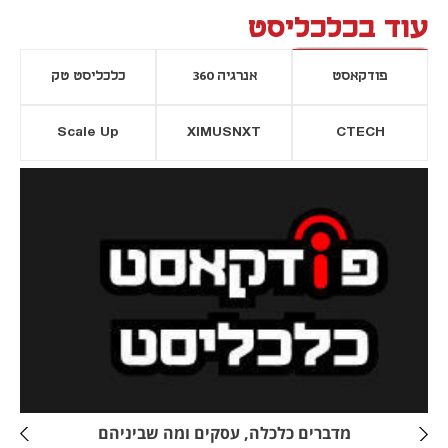
עוד בכלכליסט
פודקאסט
אנרגיה 360
כלכליסט טק
Scale Up
XIMUSNXT
CTECH
יסייה חדשה
נפתח בכרטיסייה חדשה
מדברים כלכלה, עסקים ומה שביניהם