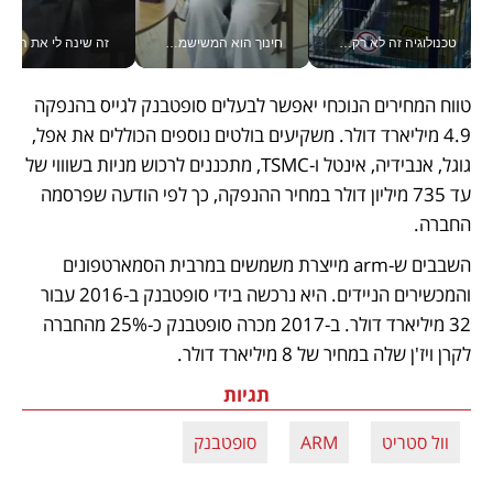
טכנולוגיה זה לא רק בהייטק: גם תעשיית המזון הישראלית מאמצת כלי AI, אוטומציה וניתוח דאטה בזמן אמת
חינוך הוא המשישמה של החיים שלי - V
זה שינה לי את החיים: 
טווח המחירים הנוכחי יאפשר לבעלים סופטבנק לגייס בהנפקה 
4.9 מיליארד דולר. משקיעים בולטים נוספים הכוללים את אפל, 
גוגל, אנבידיה, אינטל ו-TSMC, מתכננים לרכוש מניות בשוווי של 
עד 735 מיליון דולר במחיר ההנפקה, כך לפי הודעה שפרסמה 
החברה. 
השבבים ש-arm מייצרת משמשים במרבית הסמארטפונים 
והמכשירים הניידים. היא נרכשה בידי סופטבנק ב-2016 עבור 
32 מיליארד דולר. ב-2017 מכרה סופטבנק כ-25% מהחברה 
לקרן ויז'ן שלה במחיר של 8 מיליארד דולר. 
תגיות
וול סטריט
ARM
סופטבנק