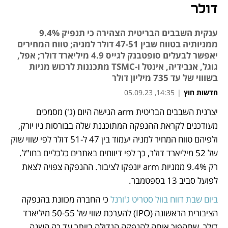
דולר
ענקית השבבים הבריטית הצהירה כי תנפיק 9.4%
ממניותיה בטווח שבין 47-51 דולר למניה; טווח המחירים
יאפשר לבעלים סופטבנק לגייס 4.9 מיליארד דולר; אפל,
גוגל, אנבידיה, אינטל ו-TSMC מתכננות לרכוש מניות
בשוווי של עד 735 מיליון דולר
חדשות חוץ
|
14:35, 05.09.23
יצרנית השבבים הבריטית arm הגישה היום (ג') מסמכים 
נפתח בכרטיסייה חדשה
מעודכנים לקראת ההנפקה המתוכננת שלה בבורסות ניו יורק, 
ולפיהם טווח המחיר למניה יעמוד בין 47 ל-51 דולר לפי שווי שוק 
של 52 מיליארד דולר, כך לפי דיווחים באתרים כלכליים בחו"ל. 
רק 9.4% ממניות arm יונפקו לציבור. ההנפקה צפויה לצאת 
לפועל סביב 13 בספטמבר.
ביום שבת דווח בוול סטריט ג'ורנל
 כי החברה מכוונת בהנפקה 
הציבורית הראשונה (IPO) להערכת שווי של 50-55 מיליארד 
דולר, שתהפוך אותה להנפקה הגדולה ביותר עד כה השנה. 