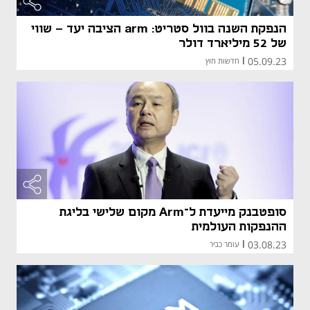
הנפקת השנה בוול סטריט: arm הציבה יעד - שווי
של 52 מיליארד דולר
05.09.23
|
חדשות חוץ
סופטבנק מייעדת ל־Arm מקום שלישי בליגת
ההנפקות העולמית
03.08.23
|
עומר כביר