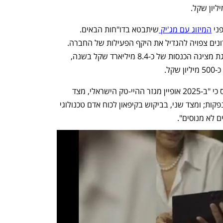
ני 
המיזוג עם מג'יק 
שיתבטא בדו"חות הבאים. 
השלמת המיזוג עם מג’יק בחודשים האחרונים צפויה להגדיל את היקף הפעילות של החברה. 
על בסיס נתוני פרופורמה, החברה הממוזגת מציגה הכנסות של כ-8.4 מיליארד שקל בשנה, 
בהתייחסות לענף ההייטק מציינת מטריקס כי "ב-2025 אופיין מגזר ההיי-טק הישראלי, מצד 
אחד, בשיא בעסקאות מיזוגים, רכישות והנפקות; ומצד שני, בביקוש בקיפאון לכוח אדם טכנולוגי 
 לא מנוסים".