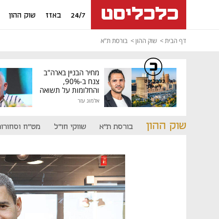
24/7
באזז
שוק ההון
דף הבית
שוק ההון
בורסת ת"א
מחיר הבניין בארה"ב
צנח ב-90%,
כלכליסט
דיגיטל
והחלומות על תשואה
גבוהה התנפצו
אלמוג עזר
שוק ההון
בורסת ת"א
שווקי חו"ל
מט"ח וסחורות