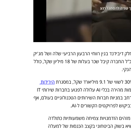
מטריקס שמעסיקה 12.8 אלף עובדים, תחלק דיבידנד בגין רווחי הרבעון הרביעי שלה ושל מג'יק 
יחדיו, ב-73.1 מיליון שקל. מוטי גוטמן, מנכ"ל החברה קיבל שכר בעלות של 18 מיליון שקל, כולל 
הירידות 
 שנרשמו מחשש שהתקדמות מהירה בכלי AI עלולה לפגוע בחברות שירותי IT 
מסורתיות. החשש הזה הוביל לגל ירידות רחב במניות חברות השירותים הטכנולוגיים בעולם, אף 
קוש לפרויקטים הקשורים ל-AI.
מנכ”ל מטריקס, מוטי גוטמן, אמר: "אנחנו מזהים הזדמנויות צמיחה משמעותיות כתולדה 
ממהפכת ה-AI. מטריקס נהנית מביקושי שיא בשוק הביטחוני בקצב הכנסות של למעלה 