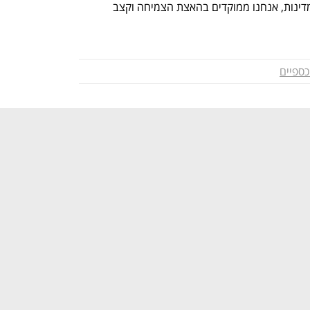
ממיליארד שקל בשנה. עם נוכחות ב-50 מדינות, אנחנו ממוקדים בהאצת הצמיחה וקצב 
כספיים