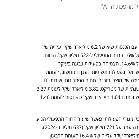
מהפכת ה-AI"
חברת התוכנה מטריקס מסכמת את 2025 עם הכנסות שיא של 6.2 מיליארד שקל, עלייה של 
11.8% לעומת השנה הקודמת, וצמיחה של 16% ברווח התפעולי ל-522 מיליון שקל. הרווח 
הנקי הסתכם ב-330 מיליון שקל, עלייה של 14.6%. הצמיחה בפעילות נבעה בעיקר 
מהתרחבות במגזר פתרונות ושירותי IT בישראל ובפעילות תשתיות הענן והמחשוב, לעומת 
ירידה בהכנסות ממגזר המכירה ושיווק ותמיכה של מוצרי תוכנה. תחום הפתרונות ושירותי IT 
היווה כרגיל למעלה ממחצית ההכנסות השנתיות של מטריקס, 3.82 מיליארד שקל לעומת 3.37 
מיליארד ב-2024. תחום תשתיות ענן ומחשוב תרם 1.64 מיליארד שקל להכנסות לעומת 1.46 
במקביל רשמה החברה עלייה ברווחיות בכל מגזרי הפעילות, כאשר שיעור הרווח התפעולי הגיע 
ל-8.4% מההכנסות.  ה-EBITDA של החברה עמד על 721 מיליון שקל (637 מיליון ב-2024). 
ההכנסות ברבעון הרביעי הסתכמו ב-1.6 מיליארד שקל עלייה של 16.4% לעומת הרבעון 