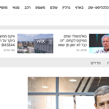
כלכליסט-טק
בארץ
נדל"ן
עולם
משפט
רכב
פנאי
מוסף
באלטשולר שחם
וויקס ממש
מפיקים לקחים: "זה
ביוקר על ר
כבר לא 'וואן מן' שואו
44
של גילעד"
אלמוג עזר
סופי שולמן
מיליון דולר
מדדים