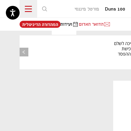
Duns 100
פורטל פיננסי
נפתח בכרטיסייה חדשה
הדואר האדום
ועידות
המהדורה הדיגיטלית
יכה לשלם
כישת
BASE: ההפסד
הרבעוני זינק ל-76