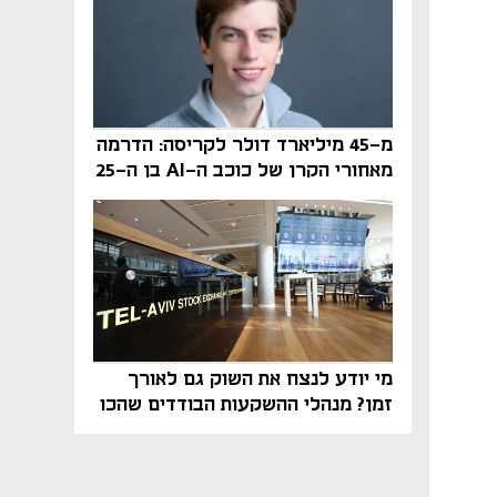
מ-45 מיליארד דולר לקריסה: הדרמה
מאחורי הקרן של כוכב ה-AI בן ה-25
מי יודע לנצח את השוק גם לאורך
זמן? מנהלי ההשקעות הבודדים שהכו
את ת״א־125